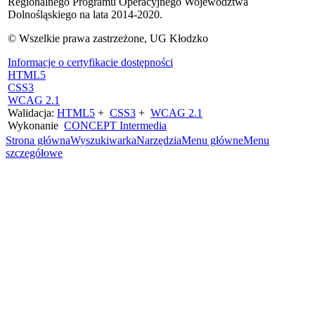
Regionalnego Programu Operacyjnego Województwa
Dolnośląskiego na lata 2014-2020.
© Wszelkie prawa zastrzeżone, UG Kłodzko
Informacje o certyfikacie dostępności
HTML5
CSS3
WCAG 2.1
Walidacja:
HTML5
+
CSS3
+
WCAG 2.1
Wykonanie
CONCEPT
Intermedia
Strona główna
Wyszukiwarka
Narzędzia
Menu główne
Menu
szczegółowe