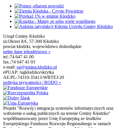
Urząd Gminy Kłodzko
ul.Okrzei 8A, 57-300 Kłodzko
powiat kłodzki, województwo dolnośląskie
pełne dane teleadresowe »
tel.:
74 647 41 00
fax.:
74 647 41 03
e-mail:
ug@gmina.klodzko.pl
ePUAP: /ugklodzko/skrytka
AE:PL-74310-35413-WBTEJ-20
polityka prywatności / RODO »
Projekt "Rozwój i integracja systemów informatycznych oraz
wdrożenie e-usług publicznych na terenie Gminy Kłodzko"
współfinansowany przez Unię Europejską ze środków
Europejskiego Funduszu Rozwoju Regionalnego w ramach