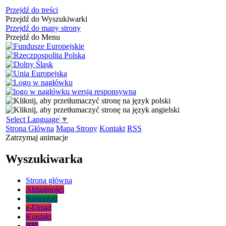
Przejdź do treści
Przejdź do Wyszukiwarki
Przejdź do mapy strony
Przejdź do Menu
Select Language
▼
Strona Główna
Mapa Strony
Kontakt
RSS
Zatrzymaj animacje
Wyszukiwarka
Strona główna
Aktualności
Samorząd
e-Urząd
Kontakt
BIP