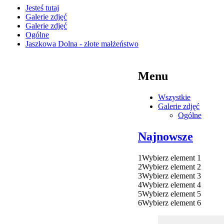
Jesteś tutaj
Galerie zdjęć
Galerie zdjęć
Ogólne
Jaszkowa Dolna - złote małżeństwo
Menu
Wszystkie
Galerie zdjęć
Ogólne
Najnowsze
1
Wybierz element 1
2
Wybierz element 2
3
Wybierz element 3
4
Wybierz element 4
5
Wybierz element 5
6
Wybierz element 6