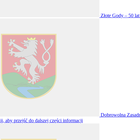
Złote Gody – 50 la
Dobrowolna Zasadni
ij, aby przejść do dalszej części informacji