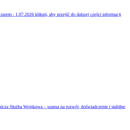
t razem - 1.07.2026
kliknij, aby przejść do dalszej części informacji
cza Służba Wojskowa – szansa na rozwój, doświadczenie i stabilne