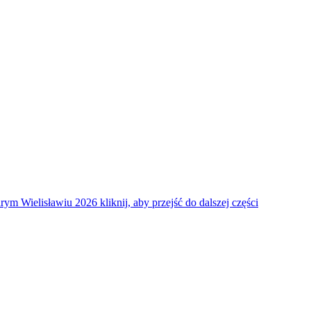
arym Wielisławiu 2026
kliknij, aby przejść do dalszej części