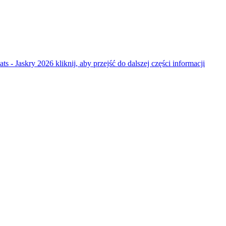
ats - Jaskry 2026
kliknij, aby przejść do dalszej części informacji