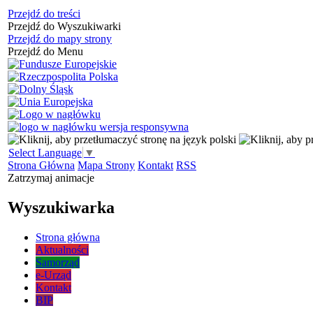
Przejdź do treści
Przejdź do Wyszukiwarki
Przejdź do mapy strony
Przejdź do Menu
Select Language
▼
Strona Główna
Mapa Strony
Kontakt
RSS
Zatrzymaj animacje
Wyszukiwarka
Strona główna
Aktualności
Samorząd
e-Urząd
Kontakt
BIP