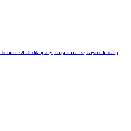
 bibliotece 2026
kliknij, aby przejść do dalszej części informacji