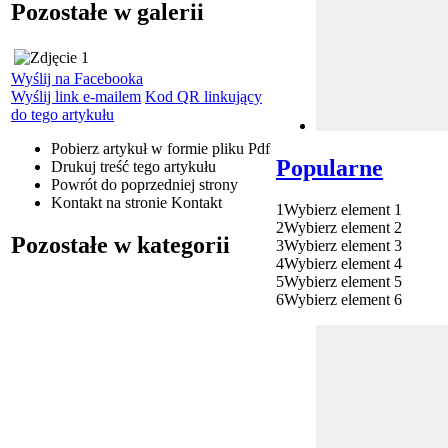
Pozostałe w galerii
Wyślij na Facebooka
Wyślij link e-mailem
Kod QR linkujący
do tego artykułu
Pobierz artykuł w formie pliku
Pdf
Popularne
Drukuj
treść tego artykułu
Powrót
do poprzedniej strony
Kontakt
na stronie Kontakt
1
Wybierz element 1
2
Wybierz element 2
Pozostałe w kategorii
3
Wybierz element 3
4
Wybierz element 4
5
Wybierz element 5
6
Wybierz element 6