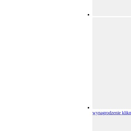
wynagrodzenie
klikn