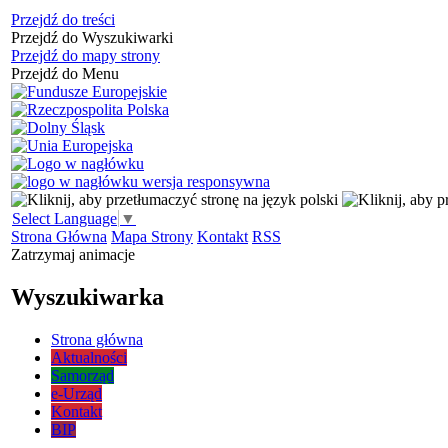
Przejdź do treści
Przejdź do Wyszukiwarki
Przejdź do mapy strony
Przejdź do Menu
Select Language
▼
Strona Główna
Mapa Strony
Kontakt
RSS
Zatrzymaj animacje
Wyszukiwarka
Strona główna
Aktualności
Samorząd
e-Urząd
Kontakt
BIP