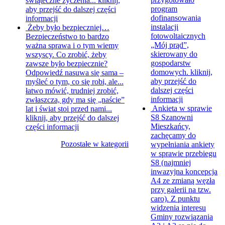
świąteczne życzenia...
kliknij,
program
aby przejść do dalszej części
dofinansowania
informacji
instalacji
Żeby było bezpieczniej…
fotowoltaicznych
Bezpieczeństwo to bardzo
„Mój prąd”,
ważna sprawa i o tym wiemy
skierowany do
wszyscy. Co zrobić, żeby
gospodarstw
zawsze było bezpiecznie?
domowych.
kliknij,
Odpowiedź nasuwa się sama –
aby przejść do
myśleć o tym, co się robi, ale...
dalszej części
łatwo mówić, trudniej zrobić,
informacji
zwłaszcza, gdy ma się „naście”
Ankieta w sprawie
lat i świat stoi przed nami...
S8
Szanowni
kliknij, aby przejść do dalszej
Mieszkańcy,
części informacji
zachęcamy do
Pozostałe w kategorii
wypełniania ankiety
w sprawie przebiegu
S8 (najmniej
inwazyjna koncepcja
A4 ze zmianą węzła
przy galerii na tzw.
caro). Z punktu
widzenia interesu
Gminy rozwiązania