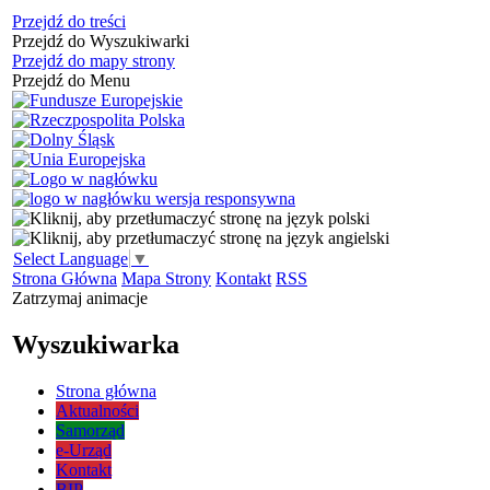
Przejdź do treści
Przejdź do Wyszukiwarki
Przejdź do mapy strony
Przejdź do Menu
Select Language
▼
Strona Główna
Mapa Strony
Kontakt
RSS
Zatrzymaj animacje
Wyszukiwarka
Strona główna
Aktualności
Samorząd
e-Urząd
Kontakt
BIP