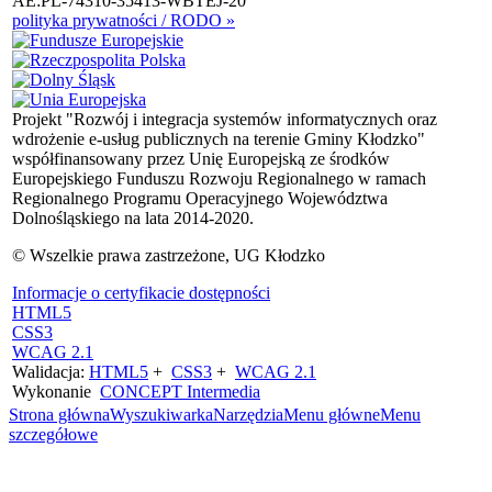
AE:PL-74310-35413-WBTEJ-20
polityka prywatności / RODO »
Projekt "Rozwój i integracja systemów informatycznych oraz
wdrożenie e-usług publicznych na terenie Gminy Kłodzko"
współfinansowany przez Unię Europejską ze środków
Europejskiego Funduszu Rozwoju Regionalnego w ramach
Regionalnego Programu Operacyjnego Województwa
Dolnośląskiego na lata 2014-2020.
© Wszelkie prawa zastrzeżone, UG Kłodzko
Informacje o certyfikacie dostępności
HTML5
CSS3
WCAG 2.1
Walidacja:
HTML5
+
CSS3
+
WCAG 2.1
Wykonanie
CONCEPT
Intermedia
Strona główna
Wyszukiwarka
Narzędzia
Menu główne
Menu
szczegółowe