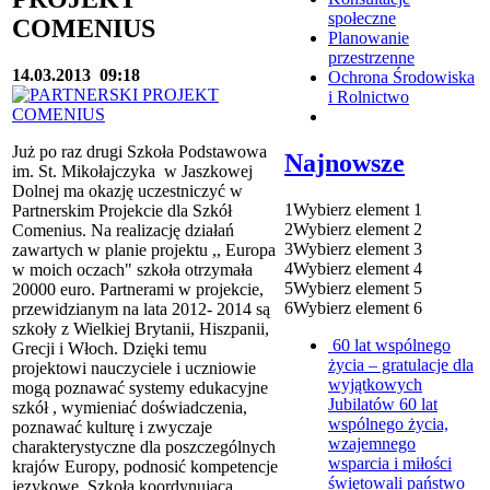
społeczne
COMENIUS
Planowanie
przestrzenne
14.03.2013
09:18
Ochrona Środowiska
i Rolnictwo
Już po raz drugi Szkoła Podstawowa
Najnowsze
im. St. Mikołajczyka w Jaszkowej
Dolnej ma okazję uczestniczyć w
1
Wybierz element 1
Partnerskim Projekcie dla Szkół
2
Wybierz element 2
Comenius. Na realizację działań
3
Wybierz element 3
zawartych w planie projektu ,, Europa
4
Wybierz element 4
w moich oczach" szkoła otrzymała
5
Wybierz element 5
20000 euro. Partnerami w projekcie,
6
Wybierz element 6
przewidzianym na lata 2012- 2014 są
szkoły z Wielkiej Brytanii, Hiszpanii,
60 lat wspólnego
Grecji i Włoch. Dzięki temu
życia – gratulacje dla
projektowi nauczyciele i uczniowie
wyjątkowych
mogą poznawać systemy edukacyjne
Jubilatów
60 lat
szkół , wymieniać doświadczenia,
wspólnego życia,
poznawać kulturę i zwyczaje
wzajemnego
charakterystyczne dla poszczególnych
wsparcia i miłości
krajów Europy, podnosić kompetencje
świętowali państwo
językowe. Szkołą koordynującą