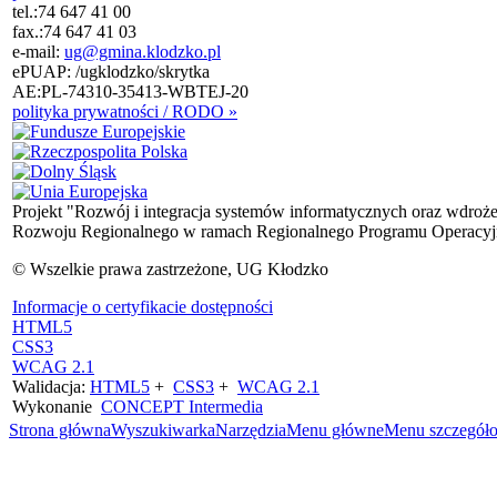
tel.:
74 647 41 00
fax.:
74 647 41 03
e-mail:
ug@gmina.klodzko.pl
ePUAP: /ugklodzko/skrytka
AE:PL-74310-35413-WBTEJ-20
polityka prywatności / RODO »
Projekt "Rozwój i integracja systemów informatycznych oraz wdroż
Rozwoju Regionalnego w ramach Regionalnego Programu Operacyjn
© Wszelkie prawa zastrzeżone, UG Kłodzko
Informacje o certyfikacie dostępności
HTML5
CSS3
WCAG 2.1
Walidacja:
HTML5
+
CSS3
+
WCAG 2.1
Wykonanie
CONCEPT
Intermedia
Strona główna
Wyszukiwarka
Narzędzia
Menu główne
Menu szczegół