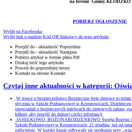
na terenie Gminy KŁODZKO
POBIERZ OGŁOSZENIE
Wyślij na Facebooka
Wyślij link e-mailem
Kod QR linkujący do tego artykułu
Przejdź do - aktualność
Poprzednia
Przejdź do - aktualność
Następna
Pobierz artykuł w formie pliku
Pdf
Drukuj
treść tego artykułu
Powrót
do poprzedniej strony
Kontakt
na stronie Kontakt
Czytaj inne aktualności w kategorii: Oświ
W trosce o bezpieczeństwo
Bezpieczne ferie zimowe to temat 
stycznia w Szkole Podstawowej w Krosnowicach. Dzielnicow
opowiadali o bezpiecznych miejscach do zimowych zabaw, roz
kliknij, aby przejść do dalszej części informacji
JASEŁKOWO, BOŻONARODZENIOWO
Święta Bożego N
Szkole Podstawowej w Krosnowicach, 21 grudnia, już od rana 
odświętnie. W każdej klasie odbywały się spotkania przy „wigil