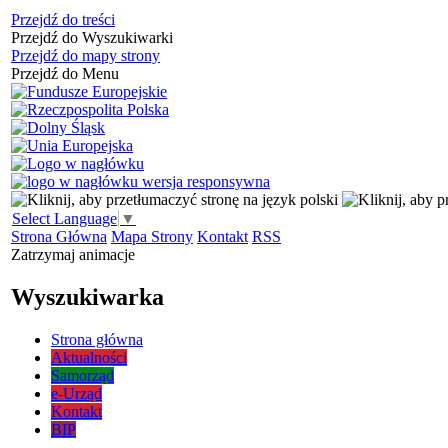
Przejdź do treści
Przejdź do Wyszukiwarki
Przejdź do mapy strony
Przejdź do Menu
Select Language
▼
Strona Główna
Mapa Strony
Kontakt
RSS
Zatrzymaj animacje
Wyszukiwarka
Strona główna
Aktualności
Samorząd
e-Urząd
Kontakt
BIP