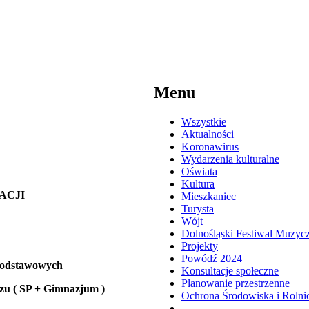
Menu
Wszystkie
Aktualności
Koronawirus
Wydarzenia kulturalne
Oświata
Kultura
ACJI
Mieszkaniec
Turysta
Wójt
Dolnośląski Festiwal Muzyc
Projekty
Powódź 2024
 Podstawowych
Konsultacje społeczne
Planowanie przestrzenne
zu ( SP + Gimnazjum )
Ochrona Środowiska i Rolni