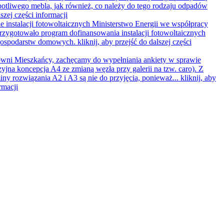
potliwego mebla, jak również, co należy do tego rodzaju odpadów
lszej części informacji
 instalacji fotowoltaicznych
Ministerstwo Energii we współpracy
zygotowało program dofinansowania instalacji fotowoltaicznych
 gospodarstw domowych.
kliknij, aby przejść do dalszej części
wni Mieszkańcy, zachęcamy do wypełniania ankiety w sprawie
yjna koncepcja A4 ze zmianą węzła przy galerii na tzw. caro). Z
ny rozwiązania A2 i A3 są nie do przyjęcia, ponieważ...
kliknij, aby
rmacji