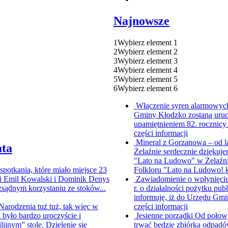
Najnowsze
1
Wybierz element 1
2
Wybierz element 2
3
Wybierz element 3
4
Wybierz element 4
5
Wybierz element 5
6
Wybierz element 6
Włączenie syren alarmowych
Gminy Kłodzko zostaną uruc
upamiętnieniem 82. rocznicy
części informacji
Mineral z Gorzanowa – od 
ata
Żelaźnie serdecznie dziękuje
"Lato na Ludowo" w Żelaźnie
spotkania, które miało miejsce 23
Folkloru "Lato na Ludowo!
i Emil Kowalski i Dominik Denys
Zawiadomienie o wpłynięciu
sądnym korzystaniu ze stoków...
r. o działalności pożytku pub
informuję, iż do Urzędu Gmi
arodzenia tuż tuż, tak więc w
części informacji
było bardzo uroczyście i
Jesienne porządki
Od połowy
ijnym” stole. Dzielenie się
trwać będzie zbiórka odpadó