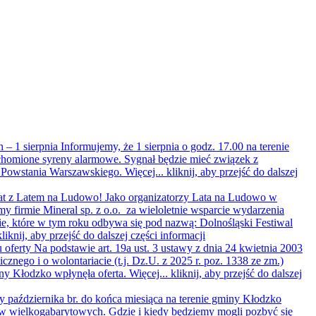
 – 1 sierpnia
Informujemy, że 1 sierpnia o godz. 17.00 na terenie
homione syreny alarmowe. Sygnał będzie mieć związek z
 Powstania Warszawskiego. Więcej...
kliknij, aby przejść do dalszej
lat z Latem na Ludowo!
Jako organizatorzy Lata na Ludowo w
my firmie Mineral sp. z o.o. za wieloletnie wsparcie wydarzenia
, które w tym roku odbywa się pod nazwą: Dolnośląski Festiwal
kliknij, aby przejść do dalszej części informacji
 oferty
Na podstawie art. 19a ust. 3 ustawy z dnia 24 kwietnia 2003
licznego i o wolontariacie (t.j. Dz.U. z 2025 r. poz. 1338 ze zm.)
ny Kłodzko wpłynęła oferta. Więcej...
kliknij, aby przejść do dalszej
 października br. do końca miesiąca na terenie gminy Kłodzko
w wielkogabarytowych. Gdzie i kiedy będziemy mogli pozbyć się