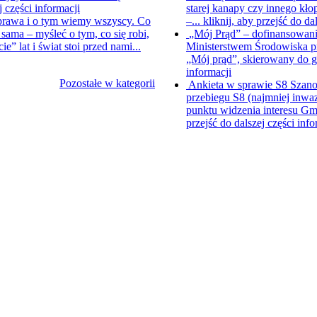
j części informacji
starej kanapy czy innego kło
prawa i o tym wiemy wszyscy. Co
–...
kliknij, aby przejść do da
ama – myśleć o tym, co się robi,
„Mój Prąd” – dofinansowanie
e” lat i świat stoi przed nami...
Ministerstwem Środowiska pr
„Mój prąd”, skierowany do
informacji
Pozostałe w kategorii
Ankieta w sprawie S8
Szano
przebiegu S8 (najmniej inwaz
punktu widzenia interesu Gmi
przejść do dalszej części info