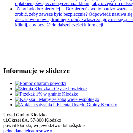
opłatkiem, świąteczne życzenia...
kliknij, aby przejść do dalsze
Żeby było bezpieczniej…
Bezpieczeństwo to bardzo ważna s
zrobić, żeby zawsze było bezpiecznie? Odpowiedź nasuwa się s
ale... łatwo mówić, trudniej zrobić, zwłaszcza, gdy ma się „naści
kliknij, aby przejść do dalszej części informacji
Informacje w sliderze
Urząd Gminy Kłodzko
ul.Okrzei 8A, 57-300 Kłodzko
powiat kłodzki, województwo dolnośląskie
pełne dane teleadresowe »