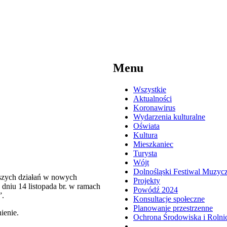
Menu
Wszystkie
Aktualności
Koronawirus
Wydarzenia kulturalne
Oświata
Kultura
Mieszkaniec
Turysta
Wójt
Dolnośląski Festiwal Muzyc
aszych działań w nowych
Projekty
niu 14 listopada br. w ramach
Powódź 2024
”.
Konsultacje społeczne
Planowanie przestrzenne
ienie.
Ochrona Środowiska i Rolni