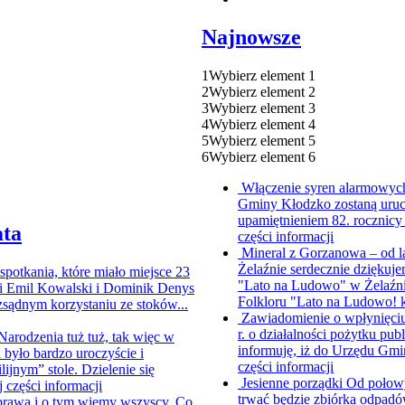
Najnowsze
1
Wybierz element 1
2
Wybierz element 2
3
Wybierz element 3
4
Wybierz element 4
5
Wybierz element 5
6
Wybierz element 6
Włączenie syren alarmowych
Gminy Kłodzko zostaną uruc
upamiętnieniem 82. rocznicy
ata
części informacji
Mineral z Gorzanowa – od 
Żelaźnie serdecznie dziękuje
spotkania, które miało miejsce 23
"Lato na Ludowo" w Żelaźnie
i Emil Kowalski i Dominik Denys
Folkloru "Lato na Ludowo!
sądnym korzystaniu ze stoków...
Zawiadomienie o wpłynięciu
r. o działalności pożytku pub
arodzenia tuż tuż, tak więc w
informuję, iż do Urzędu Gmi
było bardzo uroczyście i
części informacji
ijnym” stole. Dzielenie się
Jesienne porządki
Od połowy
j części informacji
trwać będzie zbiórka odpadó
prawa i o tym wiemy wszyscy. Co