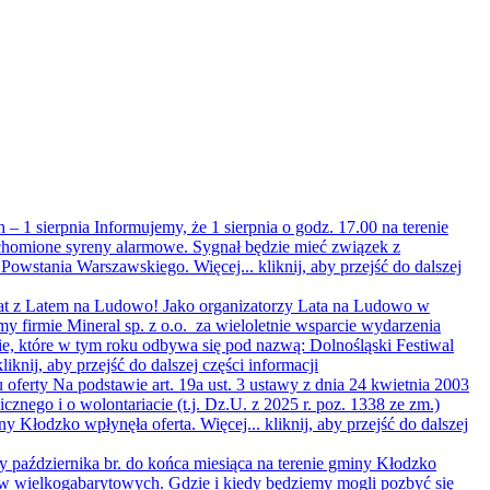
 – 1 sierpnia
Informujemy, że 1 sierpnia o godz. 17.00 na terenie
homione syreny alarmowe. Sygnał będzie mieć związek z
 Powstania Warszawskiego. Więcej...
kliknij, aby przejść do dalszej
lat z Latem na Ludowo!
Jako organizatorzy Lata na Ludowo w
my firmie Mineral sp. z o.o. za wieloletnie wsparcie wydarzenia
, które w tym roku odbywa się pod nazwą: Dolnośląski Festiwal
kliknij, aby przejść do dalszej części informacji
 oferty
Na podstawie art. 19a ust. 3 ustawy z dnia 24 kwietnia 2003
licznego i o wolontariacie (t.j. Dz.U. z 2025 r. poz. 1338 ze zm.)
ny Kłodzko wpłynęła oferta. Więcej...
kliknij, aby przejść do dalszej
 października br. do końca miesiąca na terenie gminy Kłodzko
w wielkogabarytowych. Gdzie i kiedy będziemy mogli pozbyć się