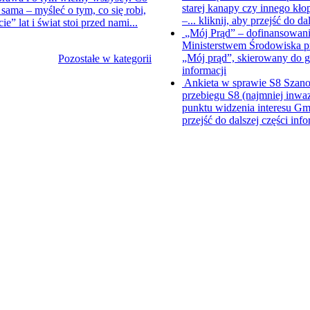
starej kanapy czy innego kło
ama – myśleć o tym, co się robi,
–...
kliknij, aby przejść do da
e” lat i świat stoi przed nami...
„Mój Prąd” – dofinansowanie
Ministerstwem Środowiska pr
„Mój prąd”, skierowany do
Pozostałe w kategorii
informacji
Ankieta w sprawie S8
Szano
przebiegu S8 (najmniej inwaz
punktu widzenia interesu Gmi
przejść do dalszej części info