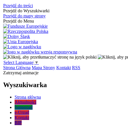
Przejdź do treści
Przejdź do Wyszukiwarki
Przejdź do mapy strony
Przejdź do Menu
Select Language
▼
Strona Główna
Mapa Strony
Kontakt
RSS
Zatrzymaj animacje
Wyszukiwarka
Strona główna
Aktualności
Samorząd
e-Urząd
Kontakt
BIP