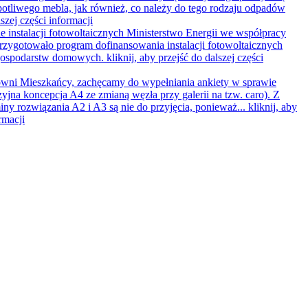
potliwego mebla, jak również, co należy do tego rodzaju odpadów
lszej części informacji
 instalacji fotowoltaicznych
Ministerstwo Energii we współpracy
zygotowało program dofinansowania instalacji fotowoltaicznych
 gospodarstw domowych.
kliknij, aby przejść do dalszej części
wni Mieszkańcy, zachęcamy do wypełniania ankiety w sprawie
yjna koncepcja A4 ze zmianą węzła przy galerii na tzw. caro). Z
ny rozwiązania A2 i A3 są nie do przyjęcia, ponieważ...
kliknij, aby
rmacji