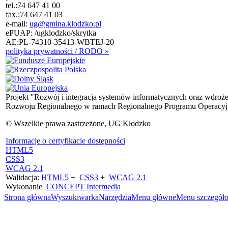
tel.:
74 647 41 00
fax.:
74 647 41 03
e-mail:
ug@gmina.klodzko.pl
ePUAP: /ugklodzko/skrytka
AE:PL-74310-35413-WBTEJ-20
polityka prywatności / RODO »
Projekt "Rozwój i integracja systemów informatycznych oraz wdroż
Rozwoju Regionalnego w ramach Regionalnego Programu Operacyjn
© Wszelkie prawa zastrzeżone, UG Kłodzko
Informacje o certyfikacie dostępności
HTML5
CSS3
WCAG 2.1
Walidacja:
HTML5
+
CSS3
+
WCAG 2.1
Wykonanie
CONCEPT
Intermedia
Strona główna
Wyszukiwarka
Narzędzia
Menu główne
Menu szczegół