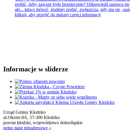
zrobić, żeby zawsze było bezpiecznie? Odpowiedź nasuwa się s
ale... łatwo mówić, trudniej zrobić, zwłaszcza, gdy ma się „naści
kliknij, aby przejść do dalszej części informacji
Informacje w sliderze
Urząd Gminy Kłodzko
ul.Okrzei 8A, 57-300 Kłodzko
powiat kłodzki, województwo dolnośląskie
pełne dane teleadresowe »