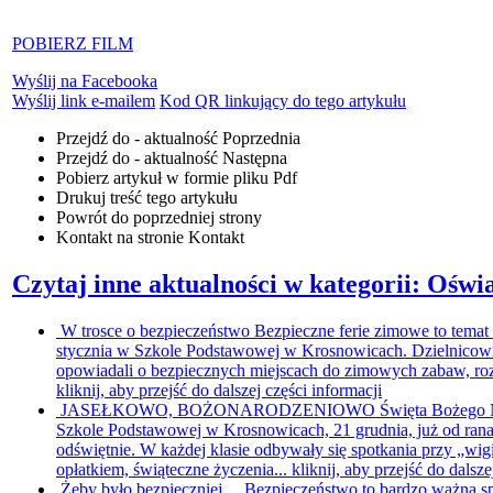
POBIERZ FILM
Wyślij na Facebooka
Wyślij link e-mailem
Kod QR linkujący do tego artykułu
Przejdź do - aktualność
Poprzednia
Przejdź do - aktualność
Następna
Pobierz artykuł w formie pliku
Pdf
Drukuj
treść tego artykułu
Powrót
do poprzedniej strony
Kontakt
na stronie Kontakt
Czytaj inne aktualności w kategorii: Oświ
W trosce o bezpieczeństwo
Bezpieczne ferie zimowe to temat 
stycznia w Szkole Podstawowej w Krosnowicach. Dzielnicow
opowiadali o bezpiecznych miejscach do zimowych zabaw, roz
kliknij, aby przejść do dalszej części informacji
JASEŁKOWO, BOŻONARODZENIOWO
Święta Bożego N
Szkole Podstawowej w Krosnowicach, 21 grudnia, już od rana 
odświętnie. W każdej klasie odbywały się spotkania przy „wigil
opłatkiem, świąteczne życzenia...
kliknij, aby przejść do dalsze
Żeby było bezpieczniej…
Bezpieczeństwo to bardzo ważna s