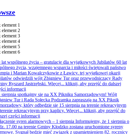
owsze
 element 1
 element 2
 element 3
 element 4
 element 5
 element 6
 lat wspólnego życia – gratulacje dla wyjątkowych Jubilatów
60 lat
pólnego życia, wzajemnego wsparcia i miłości świętowali państwo
impia i Marian Kowalczykowie z Ławicy. tej wyjątkowej okazji
bilatów odwiedzili wójt Zbigniew Tur oraz przewodniczący Rady
iny Ryszard Jastrzębski. Więcej...
kliknij, aby przejść do dalszej
ści informacji
 sierpnia spotkajmy się na XX Pikniku Samorządowym!
Wójt
igniew Tur i Rada Sołecka Podzamka zapraszają na XX Piknik
morządowy, który odbędzie się 15 sierpnia na terenie rekreacyjnym
 terenie rekreacyjnym przy kaplicy. Więcej...
kliknij, aby przejść do
szej części informacji
ączenie syren alarmowych – 1 sierpnia
Informujemy, że 1 sierpnia o
dz. 17.00 na terenie Gminy Kłodzko zostaną uruchomione syreny
armowe. Sygnał będzie mieć związek z upamiętnieniem 82. rocznicy