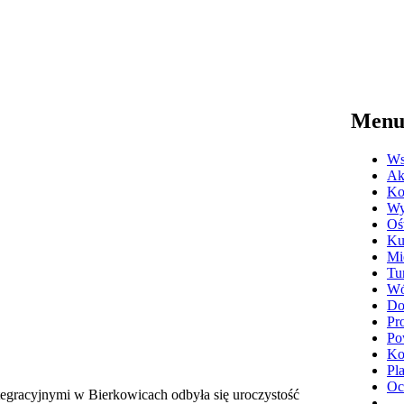
Men
Ws
Ak
Ko
Wy
Oś
Ku
Mi
Tu
Wó
Do
Pr
Po
Ko
Pl
Oc
egracyjnymi w Bierkowicach odbyła się uroczystość