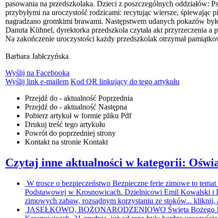
pasowania na przedszkolaka. Dzieci z poszczególnych oddziałów: Psz
przybyłymi na uroczystość rodzicami: recytując wiersze, śpiewając pi
nagradzano gromkimi brawami. Następstwem udanych pokazów było 
Danuta Kühnel, dyrektorka przedszkola czytała akt przyrzeczenia a 
Na zakończenie uroczystości każdy przedszkolak otrzymał pamiątkow
Barbara Jabłczyńska
Wyślij na Facebooka
Wyślij link e-mailem
Kod QR linkujący do tego artykułu
Przejdź do - aktualność
Poprzednia
Przejdź do - aktualność
Następna
Pobierz artykuł w formie pliku
Pdf
Drukuj
treść tego artykułu
Powrót
do poprzedniej strony
Kontakt
na stronie Kontakt
Czytaj inne aktualności w kategorii: Oświ
W trosce o bezpieczeństwo
Bezpieczne ferie zimowe to temat 
Podstawowej w Krosnowicach. Dzielnicowi Emil Kowalski i 
zimowych zabaw, rozsądnym korzystaniu ze stoków...
kliknij,
JASEŁKOWO, BOŻONARODZENIOWO
Święta Bożego 