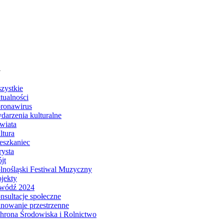
u
zystkie
tualności
ronawirus
darzenia kulturalne
wiata
ltura
eszkaniec
rysta
jt
lnośląski Festiwal Muzyczny
ojekty
wódź 2024
nsultacje społeczne
anowanie przestrzenne
hrona Środowiska i Rolnictwo