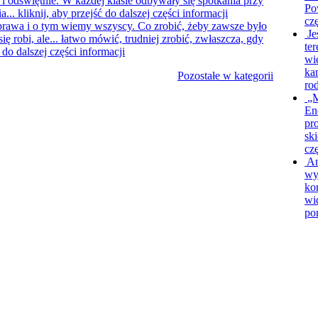
 i odświętnie. W każdej klasie odbywały się spotkania przy
Po
a...
kliknij, aby przejść do dalszej części informacji
czę
rawa i o tym wiemy wszyscy. Co zrobić, żeby zawsze było
Je
 robi, ale... łatwo mówić, trudniej zrobić, zwłaszcza, gdy
te
ć do dalszej części informacji
wi
ka
Pozostałe w kategorii
ro
„M
En
pr
sk
czę
An
wy
ko
wi
po