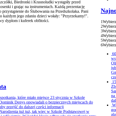
czółki, Biedronki i Krasnoludki wystąpiły przed
osenki i grając na instrumentach. Każdą prezentację
Najn
przystąpienie do Ślubowania na Przedszkolaka. Pani
po każdym jego zdaniu dzieci wołały: "Przyrzekamy!".
y dyplom i kuferek obfitości.
1
Wybierz
2
Wybierz
3
Wybierz
4
Wybierz
5
Wybierz
6
Wybierz
60
ws
Ol
ju
Gm
czę
15
ata
Zb
Sa
na
spotkania, które miało miejsce 23 stycznia w Szkole
dal
Dominik Denys opowiadali o bezpiecznych miejscach do
Wł
 aby przejść do dalszej części informacji
go
Narodzenia tuż tuż, tak więc w Szkole Podstawowej w
al