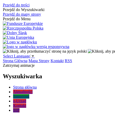
Przejdź do treści
Przejdź do Wyszukiwarki
Przejdź do mapy strony
Przejdź do Menu
Select Language
▼
Strona Główna
Mapa Strony
Kontakt
RSS
Zatrzymaj animacje
Wyszukiwarka
Strona główna
Aktualności
Samorząd
e-Urząd
Kontakt
BIP