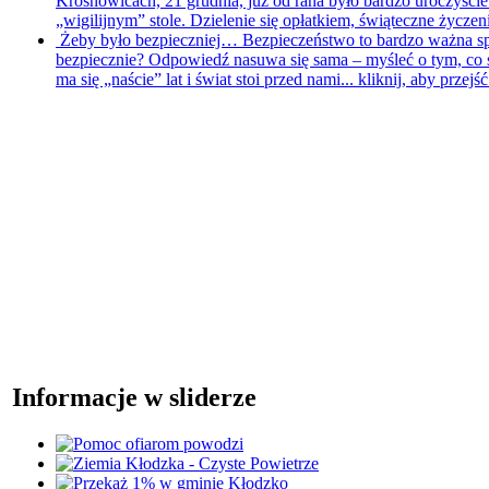
Krosnowicach, 21 grudnia, już od rana było bardzo uroczyście
„wigilijnym” stole. Dzielenie się opłatkiem, świąteczne życzeni
Żeby było bezpieczniej…
Bezpieczeństwo to bardzo ważna sp
bezpiecznie? Odpowiedź nasuwa się sama – myśleć o tym, co się
ma się „naście” lat i świat stoi przed nami...
kliknij, aby przejś
Informacje w sliderze