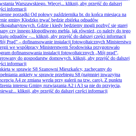
wstania Warszawskiego. Więcej...
kliknij, aby przejść do dalszej
ści informacji
sienne porządki
Od połowy października br. do końca miesiąca na
renie gminy Kłodzko trwać będzie zbiórka odpadów
elkogabarytowych. Gdzie i kiedy będziemy mogli pozbyć się starej
napy czy innego kłopotliwego mebla, jak również, co należy do tego
dzaju odpadów –...
kliknij, aby przejść do dalszej części informacji
ój Prąd” – dofinansowanie instalacji fotowoltaicznych
Ministerstwo
ergii we współpracy Ministerstwem Środowiska przygotowało
ogram dofinansowania instalacji fotowoltaicznych „Mój prąd”,
ierowany do gospodarstw domowych.
kliknij, aby przejść do dalszej
ści informacji
kieta w sprawie S8
Szanowni Mieszkańcy, zachęcamy do
pełniania ankiety w sprawie przebiegu S8 (najmniej inwazyjna
ncepcja A4 ze zmianą węzła przy galerii na tzw. caro). Z punktu
dzenia interesu Gminy rozwiązania A2 i A3 są nie do przyjęcia,
nieważ...
kliknij, aby przejść do dalszej części informacji