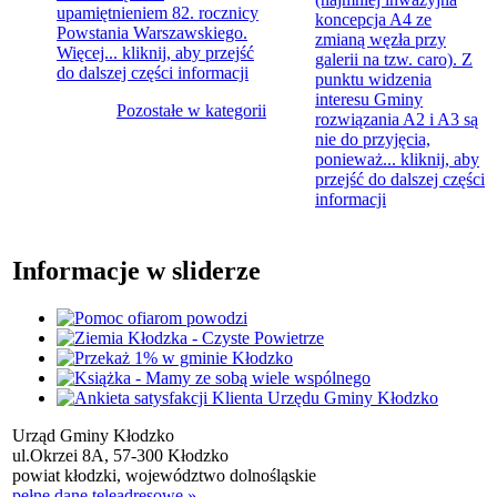
upamiętnieniem 82. rocznicy
koncepcja A4 ze
Powstania Warszawskiego.
zmianą węzła przy
Więcej...
kliknij, aby przejść
galerii na tzw. caro). Z
do dalszej części informacji
punktu widzenia
interesu Gminy
Pozostałe w kategorii
rozwiązania A2 i A3 są
nie do przyjęcia,
ponieważ...
kliknij, aby
przejść do dalszej części
informacji
Informacje w sliderze
Urząd Gminy Kłodzko
ul.Okrzei 8A, 57-300 Kłodzko
powiat kłodzki, województwo dolnośląskie
pełne dane teleadresowe »