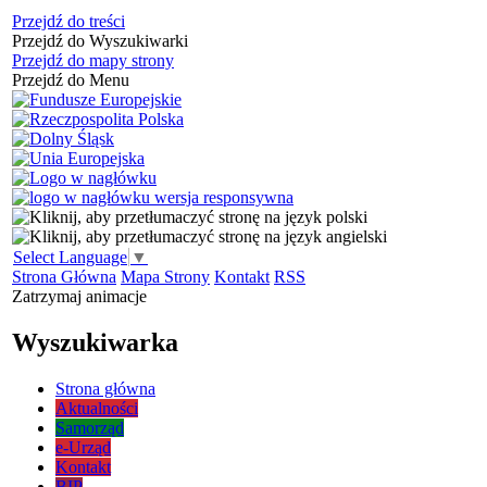
Przejdź do treści
Przejdź do Wyszukiwarki
Przejdź do mapy strony
Przejdź do Menu
Select Language
▼
Strona Główna
Mapa Strony
Kontakt
RSS
Zatrzymaj animacje
Wyszukiwarka
Strona główna
Aktualności
Samorząd
e-Urząd
Kontakt
BIP