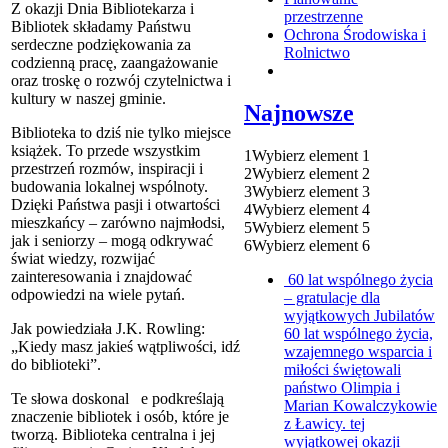
Z okazji Dnia Bibliotekarza i
przestrzenne
Bibliotek składamy Państwu
Ochrona Środowiska i
serdeczne podziękowania za
Rolnictwo
codzienną pracę, zaangażowanie
oraz troskę o rozwój czytelnictwa i
kultury w naszej gminie.
Najnowsze
Biblioteka to dziś nie tylko miejsce
książek. To przede wszystkim
1
Wybierz element 1
przestrzeń rozmów, inspiracji i
2
Wybierz element 2
budowania lokalnej wspólnoty.
3
Wybierz element 3
Dzięki Państwa pasji i otwartości
4
Wybierz element 4
mieszkańcy – zarówno najmłodsi,
5
Wybierz element 5
jak i seniorzy – mogą odkrywać
6
Wybierz element 6
świat wiedzy, rozwijać
zainteresowania i znajdować
60 lat wspólnego życia
odpowiedzi na wiele pytań.
– gratulacje dla
wyjątkowych Jubilatów
Jak powiedziała J.K. Rowling:
60 lat wspólnego życia,
„Kiedy masz jakieś wątpliwości, idź
wzajemnego wsparcia i
do biblioteki”.
miłości świętowali
państwo Olimpia i
Te słowa doskonal e podkreślają
Marian Kowalczykowie
znaczenie bibliotek i osób, które je
z Ławicy. tej
tworzą. Biblioteka centralna i jej
wyjątkowej okazji