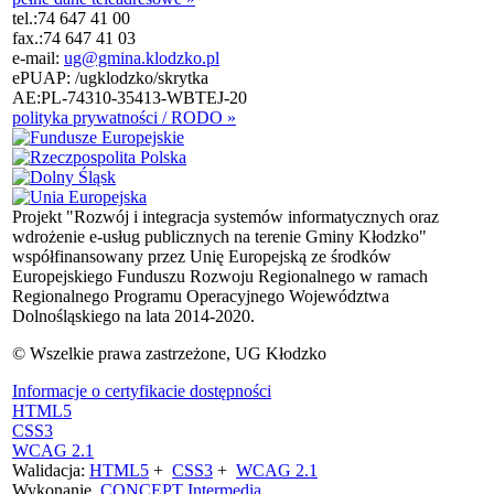
tel.:
74 647 41 00
fax.:
74 647 41 03
e-mail:
ug@gmina.klodzko.pl
ePUAP: /ugklodzko/skrytka
AE:PL-74310-35413-WBTEJ-20
polityka prywatności / RODO »
Projekt "Rozwój i integracja systemów informatycznych oraz
wdrożenie e-usług publicznych na terenie Gminy Kłodzko"
współfinansowany przez Unię Europejską ze środków
Europejskiego Funduszu Rozwoju Regionalnego w ramach
Regionalnego Programu Operacyjnego Województwa
Dolnośląskiego na lata 2014-2020.
© Wszelkie prawa zastrzeżone, UG Kłodzko
Informacje o certyfikacie dostępności
HTML5
CSS3
WCAG 2.1
Walidacja:
HTML5
+
CSS3
+
WCAG 2.1
Wykonanie
CONCEPT
Intermedia