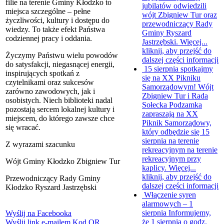
filie na terenie Gminy Kłodzko to
jubilatów odwiedzili
miejsca szczególne – pełne
wójt Zbigniew Tur oraz
życzliwości, kultury i dostępu do
przewodniczący Rady
wiedzy. To także efekt Państwa
Gminy Ryszard
codziennej pracy i oddania.
Jastrzębski. Więcej...
kliknij, aby przejść do
Życzymy Państwu wielu powodów
dalszej części informacji
do satysfakcji, niegasnącej energii,
15 sierpnia spotkajmy
inspirujących spotkań z
się na XX Pikniku
czytelnikami oraz sukcesów
Samorządowym!
Wójt
zarówno zawodowych, jak i
Zbigniew Tur i Rada
osobistych. Niech biblioteki nadal
Sołecka Podzamka
pozostają sercem lokalnej kultury i
zapraszają na XX
miejscem, do którego zawsze chce
Piknik Samorządowy,
się wracać.
który odbędzie się 15
sierpnia na terenie
Z wyrazami szacunku
rekreacyjnym na terenie
rekreacyjnym przy
Wójt Gminy Kłodzko Zbigniew Tur
kaplicy. Więcej...
kliknij, aby przejść do
Przewodniczący Rady Gminy
dalszej części informacji
Kłodzko Ryszard Jastrzębski
Włączenie syren
alarmowych – 1
sierpnia
Informujemy,
Wyślij na Facebooka
że 1 sierpnia o godz.
Wyślij link e-mailem
Kod QR