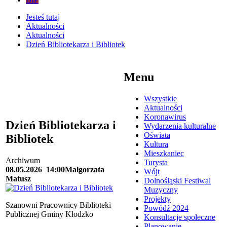
Jesteś tutaj
Aktualności
Aktualności
Dzień Bibliotekarza i Bibliotek
Menu
Wszystkie
Aktualności
Koronawirus
Dzień Bibliotekarza i
Wydarzenia kulturalne
Oświata
Bibliotek
Kultura
Mieszkaniec
Archiwum
Turysta
08.05.2026
14:00
Małgorzata
Wójt
Matusz
Dolnośląski Festiwal
Muzyczny
Projekty
Szanowni Pracownicy Biblioteki
Powódź 2024
Publicznej Gminy Kłodzko
Konsultacje społeczne
Planowanie