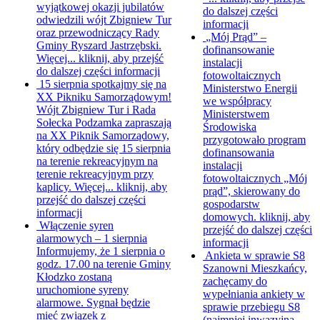
wyjątkowej okazji jubilatów
do dalszej części
odwiedzili wójt Zbigniew Tur
informacji
oraz przewodniczący Rady
„Mój Prąd” –
Gminy Ryszard Jastrzębski.
dofinansowanie
Więcej...
kliknij, aby przejść
instalacji
do dalszej części informacji
fotowoltaicznych
15 sierpnia spotkajmy się na
Ministerstwo Energii
XX Pikniku Samorządowym!
we współpracy
Wójt Zbigniew Tur i Rada
Ministerstwem
Sołecka Podzamka zapraszają
Środowiska
na XX Piknik Samorządowy,
przygotowało program
który odbędzie się 15 sierpnia
dofinansowania
na terenie rekreacyjnym na
instalacji
terenie rekreacyjnym przy
fotowoltaicznych „Mój
kaplicy. Więcej...
kliknij, aby
prąd”, skierowany do
przejść do dalszej części
gospodarstw
informacji
domowych.
kliknij, aby
Włączenie syren
przejść do dalszej części
alarmowych – 1 sierpnia
informacji
Informujemy, że 1 sierpnia o
Ankieta w sprawie S8
godz. 17.00 na terenie Gminy
Szanowni Mieszkańcy,
Kłodzko zostaną
zachęcamy do
uruchomione syreny
wypełniania ankiety w
alarmowe. Sygnał będzie
sprawie przebiegu S8
mieć związek z
(najmniej inwazyjna