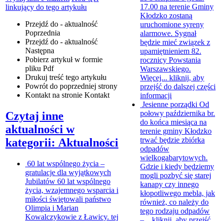
17.00 na terenie Gminy
linkujący do tego artykułu
Kłodzko zostaną
Przejdź do - aktualność
uruchomione syreny
Poprzednia
alarmowe. Sygnał
Przejdź do - aktualność
będzie mieć związek z
Następna
upamiętnieniem 82.
Pobierz artykuł w formie
rocznicy Powstania
pliku
Pdf
Warszawskiego.
Drukuj
treść tego artykułu
Więcej...
kliknij, aby
Powrót
do poprzedniej strony
przejść do dalszej części
Kontakt
na stronie Kontakt
informacji
Jesienne porządki
Od
połowy października br.
Czytaj inne
do końca miesiąca na
aktualności w
terenie gminy Kłodzko
trwać będzie zbiórka
kategorii: Aktualności
odpadów
wielkogabarytowych.
60 lat wspólnego życia –
Gdzie i kiedy będziemy
gratulacje dla wyjątkowych
mogli pozbyć się starej
Jubilatów
60 lat wspólnego
kanapy czy innego
życia, wzajemnego wsparcia i
kłopotliwego mebla, jak
miłości świętowali państwo
również, co należy do
Olimpia i Marian
tego rodzaju odpadów
Kowalczykowie z Ławicy. tej
–...
kliknij, aby przejść