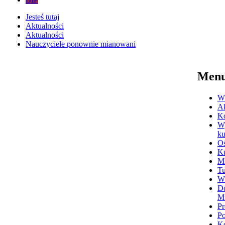
Jesteś tutaj
Aktualności
Aktualności
Nauczyciele ponownie mianowani
Men
Ws
Ak
K
Wy
ku
Oś
Ku
Mi
Tu
W
Do
M
Pr
P
Ko