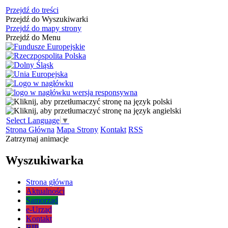
Przejdź do treści
Przejdź do Wyszukiwarki
Przejdź do mapy strony
Przejdź do Menu
Select Language
▼
Strona Główna
Mapa Strony
Kontakt
RSS
Zatrzymaj animacje
Wyszukiwarka
Strona główna
Aktualności
Samorząd
e-Urząd
Kontakt
BIP