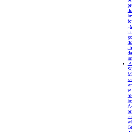
p
do
in
fo
„M
sk
go
d
ab
da
in
A
S
Mi
za
wy
w 
S8
in
A4
pr
ca
wi
Gm