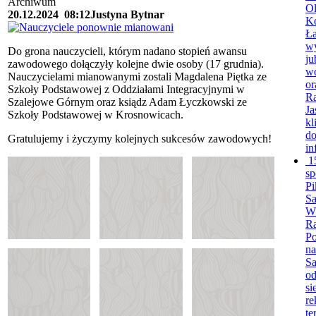
Archiwum
Ol
20.12.2024
08:12
Justyna Bytnar
K
Ła
wy
Do grona nauczycieli, którym nadano stopień awansu
ju
zawodowego dołączyły kolejne dwie osoby (17 grudnia).
wó
Nauczycielami mianowanymi zostali Magdalena Piętka ze
or
Szkoły Podstawowej z Oddziałami Integracyjnymi w
R
Szalejowe Górnym oraz ksiądz Adam Łyczkowski ze
Ja
Szkoły Podstawowej w Krosnowicach.
kl
do
Gratulujemy i życzymy kolejnych sukcesów zawodowych!
in
1
sp
Pi
S
Wó
Ra
Po
na
Sa
od
si
re
te