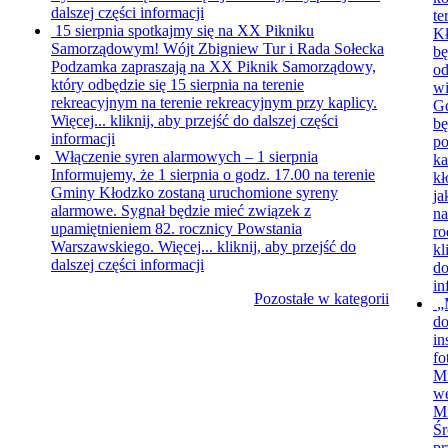
dalszej części informacji
te
15 sierpnia spotkajmy się na XX Pikniku
Kł
Samorządowym!
Wójt Zbigniew Tur i Rada Sołecka
bę
Podzamka zapraszają na XX Piknik Samorządowy,
o
który odbędzie się 15 sierpnia na terenie
wi
rekreacyjnym na terenie rekreacyjnym przy kaplicy.
Gd
Więcej...
kliknij, aby przejść do dalszej części
bę
informacji
po
Włączenie syren alarmowych – 1 sierpnia
ka
Informujemy, że 1 sierpnia o godz. 17.00 na terenie
kł
Gminy Kłodzko zostaną uruchomione syreny
ja
alarmowe. Sygnał będzie mieć związek z
na
upamiętnieniem 82. rocznicy Powstania
ro
Warszawskiego. Więcej...
kliknij, aby przejść do
kl
dalszej części informacji
do
in
Pozostałe w kategorii
„
do
in
fo
Mi
we
Mi
Śr
pr