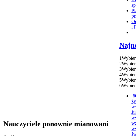
sp
Pl
pr
Oc
i 
Najn
1
Wybier
2
Wybier
3
Wybier
4
Wybier
5
Wybier
6
Wybier
6
ży
w
Ju
ws
Nauczyciele ponownie mianowani
w
ws
św