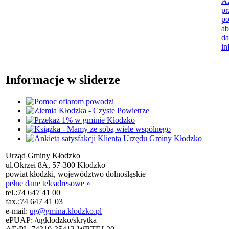
A2
pr
po
ab
da
in
Informacje w sliderze
Urząd Gminy Kłodzko
ul.Okrzei 8A, 57-300 Kłodzko
powiat kłodzki, województwo dolnośląskie
pełne dane teleadresowe »
tel.:
74 647 41 00
fax.:
74 647 41 03
e-mail:
ug@gmina.klodzko.pl
ePUAP: /ugklodzko/skrytka