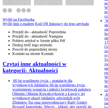
pr
Wi
pr
cz
Wyślij na Facebooka
W
Wyślij link e-mailem
Kod QR linkujący do tego artykułu
al
si
Przejdź do - aktualność
Poprzednia
In
Przejdź do - aktualność
Następna
si
Pobierz artykuł w formie pliku
Pdf
17
Drukuj
treść tego artykułu
G
Powrót
do poprzedniej strony
zo
Kontakt
na stronie Kontakt
sy
Sy
Czytaj inne aktualności w
zw
up
kategorii: Aktualności
ro
Wa
60 lat wspólnego życia – gratulacje dla
Wi
wyjątkowych Jubilatów
60 lat wspólnego życia,
pr
wzajemnego wsparcia i miłości świętowali państwo
cz
Olimpia i Marian Kowalczykowie z Ławicy. tej
J
wyjątkowej okazji jubilatów odwiedzili wójt
O
Zbigniew Tur oraz przewodniczący Rady Gminy
pa
Ryszard Jastrzębski. Więcej...
kliknij, aby przejść do
ko