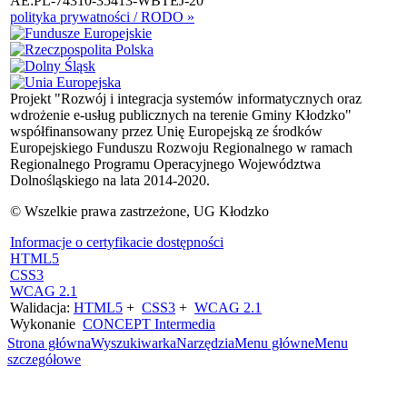
AE:PL-74310-35413-WBTEJ-20
polityka prywatności / RODO »
Projekt "Rozwój i integracja systemów informatycznych oraz
wdrożenie e-usług publicznych na terenie Gminy Kłodzko"
współfinansowany przez Unię Europejską ze środków
Europejskiego Funduszu Rozwoju Regionalnego w ramach
Regionalnego Programu Operacyjnego Województwa
Dolnośląskiego na lata 2014-2020.
© Wszelkie prawa zastrzeżone, UG Kłodzko
Informacje o certyfikacie dostępności
HTML5
CSS3
WCAG 2.1
Walidacja:
HTML5
+
CSS3
+
WCAG 2.1
Wykonanie
CONCEPT
Intermedia
Strona główna
Wyszukiwarka
Narzędzia
Menu główne
Menu
szczegółowe