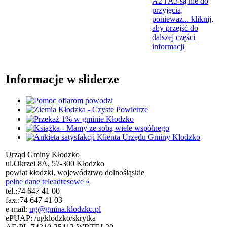
A2 i A3 są nie do
przyjęcia,
ponieważ...
kliknij,
aby przejść do
dalszej części
informacji
Informacje w sliderze
Urząd Gminy Kłodzko
ul.Okrzei 8A, 57-300 Kłodzko
powiat kłodzki, województwo dolnośląskie
pełne dane teleadresowe »
tel.:
74 647 41 00
fax.:
74 647 41 03
e-mail:
ug@gmina.klodzko.pl
ePUAP: /ugklodzko/skrytka