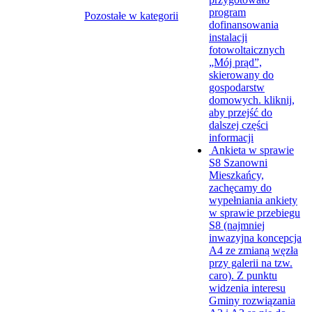
program
Pozostałe w kategorii
dofinansowania
instalacji
fotowoltaicznych
„Mój prąd”,
skierowany do
gospodarstw
domowych.
kliknij,
aby przejść do
dalszej części
informacji
Ankieta w sprawie
S8
Szanowni
Mieszkańcy,
zachęcamy do
wypełniania ankiety
w sprawie przebiegu
S8 (najmniej
inwazyjna koncepcja
A4 ze zmianą węzła
przy galerii na tzw.
caro). Z punktu
widzenia interesu
Gminy rozwiązania