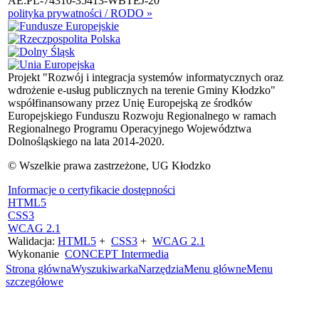
AE:PL-74310-35413-WBTEJ-20
polityka prywatności / RODO »
Projekt "Rozwój i integracja systemów informatycznych oraz
wdrożenie e-usług publicznych na terenie Gminy Kłodzko"
współfinansowany przez Unię Europejską ze środków
Europejskiego Funduszu Rozwoju Regionalnego w ramach
Regionalnego Programu Operacyjnego Województwa
Dolnośląskiego na lata 2014-2020.
© Wszelkie prawa zastrzeżone, UG Kłodzko
Informacje o certyfikacie dostępności
HTML5
CSS3
WCAG 2.1
Walidacja:
HTML5
+
CSS3
+
WCAG 2.1
Wykonanie
CONCEPT
Intermedia
Strona główna
Wyszukiwarka
Narzędzia
Menu główne
Menu
szczegółowe