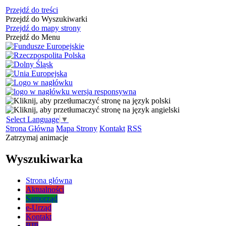
Przejdź do treści
Przejdź do Wyszukiwarki
Przejdź do mapy strony
Przejdź do Menu
Select Language
▼
Strona Główna
Mapa Strony
Kontakt
RSS
Zatrzymaj animacje
Wyszukiwarka
Strona główna
Aktualności
Samorząd
e-Urząd
Kontakt
BIP