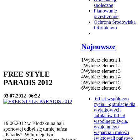
społeczne
Planowanie
przestrzenne
Ochrona Środowiska
i Rolnictwo
Najnowsze
1
Wybierz element 1
2
Wybierz element 2
3
Wybierz element 3
FREE STYLE
4
Wybierz element 4
PARADIS 2012
5
Wybierz element 5
6
Wybierz element 6
03.07.2012
06:22
60 lat wspólnego
życia – gratulacje dla
wyjątkowych
Jubilatów
60 lat
wspólnego życia,
19.06.2012 w Kłodzku na hali
wzajemnego
sportowej odbył się turniej tańca
wsparcia i miłości
„Paradis”. W turnieju tym
świętowali państwo