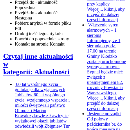
Przejdź do - aktualność
przy kaplicy.
Poprzednia
Więcej...
kliknij, aby
Przejdź do - aktualność
przejść do dalszej
Następna
części informacji
Pobierz artykuł w formie pliku
Włączenie syren
Pdf
alarmowych – 1
Drukuj
treść tego artykułu
sierpnia
Powrót
do poprzedniej strony
Informujemy, że 1
Kontakt
na stronie Kontakt
sierpnia o godz.
17.00 na terenie
Czytaj inne aktualności
Gminy Kłodzko
zostaną uruchomione
w
syreny alarmowe.
kategorii: Aktualności
Sygnał będzie mieć
związek z
upamiętnieniem 82.
60 lat wspólnego życia –
rocznicy Powstania
gratulacje dla wyjątkowych
Warszawskiego.
Jubilatów
60 lat wspólnego
Więcej...
kliknij, aby
życia, wzajemnego wsparcia i
przejść do dalszej
miłości świętowali państwo
części informacji
Olimpia i Marian
Jesienne porządki
Kowalczykowie z Ławicy. tej
Od połowy
wyjątkowej okazji jubilatów
października br. do
odwiedzili wójt Zbigniew Tur
końca miesiąca na