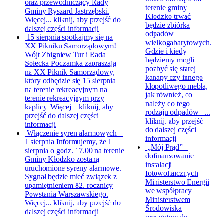
oraz przewodniczący Rady
terenie gminy
Gminy Ryszard Jastrzębski.
Kłodzko trwać
Więcej...
kliknij, aby przejść do
będzie zbiórka
dalszej części informacji
odpadów
15 sierpnia spotkajmy się na
wielkogabarytowych.
XX Pikniku Samorządowym!
Gdzie i kiedy
Wójt Zbigniew Tur i Rada
będziemy mogli
Sołecka Podzamka zapraszają
pozbyć się starej
na XX Piknik Samorządowy,
kanapy czy innego
który odbędzie się 15 sierpnia
kłopotliwego mebla,
na terenie rekreacyjnym na
jak również, co
terenie rekreacyjnym przy
należy do tego
kaplicy. Więcej...
kliknij, aby
rodzaju odpadów –...
przejść do dalszej części
kliknij, aby przejść
informacji
do dalszej części
Włączenie syren alarmowych –
informacji
1 sierpnia
Informujemy, że 1
„Mój Prąd” –
sierpnia o godz. 17.00 na terenie
dofinansowanie
Gminy Kłodzko zostaną
instalacji
uruchomione syreny alarmowe.
fotowoltaicznych
Sygnał będzie mieć związek z
Ministerstwo Energii
upamiętnieniem 82. rocznicy
we współpracy
Powstania Warszawskiego.
Ministerstwem
Więcej...
kliknij, aby przejść do
Środowiska
dalszej części informacji
przygotowało