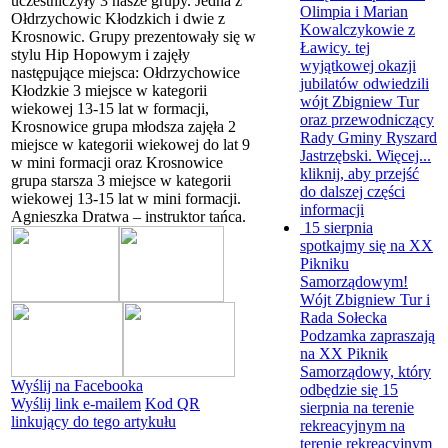
uczestniczyły 3 nasze grupy. Jedna z
Olimpia i Marian
Ołdrzychowic Kłodzkich i dwie z
Kowalczykowie z
Krosnowic. Grupy prezentowały się w
Ławicy. tej
stylu Hip Hopowym i zajęły
wyjątkowej okazji
następujące miejsca: Ołdrzychowice
jubilatów odwiedzili
Kłodzkie 3 miejsce w kategorii
wójt Zbigniew Tur
wiekowej 13-15 lat w formacji,
oraz przewodniczący
Krosnowice grupa młodsza zajęła 2
Rady Gminy Ryszard
miejsce w kategorii wiekowej do lat 9
Jastrzębski. Więcej...
w mini formacji oraz Krosnowice
kliknij, aby przejść
grupa starsza 3 miejsce w kategorii
do dalszej części
wiekowej 13-15 lat w mini formacji.
informacji
Agnieszka Dratwa – instruktor tańca.
15 sierpnia
spotkajmy się na XX
Pikniku
Samorządowym!
Wójt Zbigniew Tur i
Rada Sołecka
Podzamka zapraszają
na XX Piknik
Samorządowy, który
Wyślij na Facebooka
odbędzie się 15
Wyślij link e-mailem
Kod QR
sierpnia na terenie
linkujący do tego artykułu
rekreacyjnym na
terenie rekreacyjnym