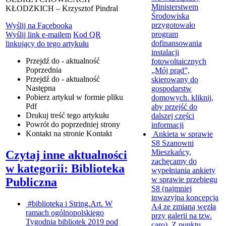
Ministerstwem
KŁODZKICH – Krzysztof Pindral
Środowiska
przygotowało
Wyślij na Facebooka
program
Wyślij link e-mailem
Kod QR
dofinansowania
linkujący do tego artykułu
instalacji
Przejdź do - aktualność
fotowoltaicznych
Poprzednia
„Mój prąd”,
Przejdź do - aktualność
skierowany do
Następna
gospodarstw
Pobierz artykuł w formie pliku
domowych.
kliknij,
Pdf
aby przejść do
Drukuj
treść tego artykułu
dalszej części
Powrót
do poprzedniej strony
informacji
Kontakt
na stronie Kontakt
Ankieta w sprawie
S8
Szanowni
Mieszkańcy,
Czytaj inne aktualności
zachęcamy do
w kategorii: Biblioteka
wypełniania ankiety
w sprawie przebiegu
Publiczna
S8 (najmniej
inwazyjna koncepcja
#biblioteka i String.Art.
W
A4 ze zmianą węzła
ramach ogólnopolskiego
przy galerii na tzw.
Tygodnia bibliotek 2019 pod
caro). Z punktu