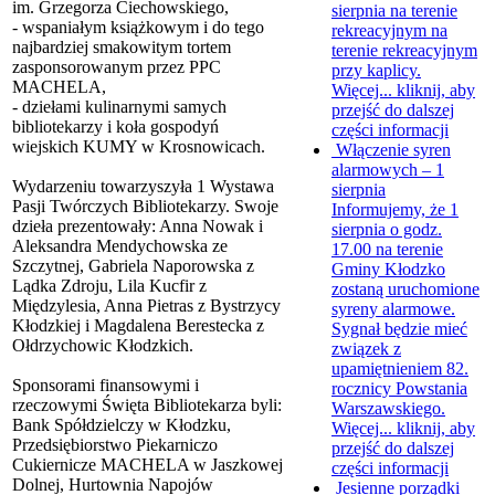
im. Grzegorza Ciechowskiego,
sierpnia na terenie
- wspaniałym książkowym i do tego
rekreacyjnym na
najbardziej smakowitym tortem
terenie rekreacyjnym
zasponsorowanym przez PPC
przy kaplicy.
MACHELA,
Więcej...
kliknij, aby
- dziełami kulinarnymi samych
przejść do dalszej
bibliotekarzy i koła gospodyń
części informacji
wiejskich KUMY w Krosnowicach.
Włączenie syren
alarmowych – 1
Wydarzeniu towarzyszyła 1 Wystawa
sierpnia
Pasji Twórczych Bibliotekarzy. Swoje
Informujemy, że 1
dzieła prezentowały: Anna Nowak i
sierpnia o godz.
Aleksandra Mendychowska ze
17.00 na terenie
Szczytnej, Gabriela Naporowska z
Gminy Kłodzko
Lądka Zdroju, Lila Kucfir z
zostaną uruchomione
Międzylesia, Anna Pietras z Bystrzycy
syreny alarmowe.
Kłodzkiej i Magdalena Berestecka z
Sygnał będzie mieć
Ołdrzychowic Kłodzkich.
związek z
upamiętnieniem 82.
Sponsorami finansowymi i
rocznicy Powstania
rzeczowymi Święta Bibliotekarza byli:
Warszawskiego.
Bank Spółdzielczy w Kłodzku,
Więcej...
kliknij, aby
Przedsiębiorstwo Piekarniczo
przejść do dalszej
Cukiernicze MACHELA w Jaszkowej
części informacji
Dolnej, Hurtownia Napojów
Jesienne porządki