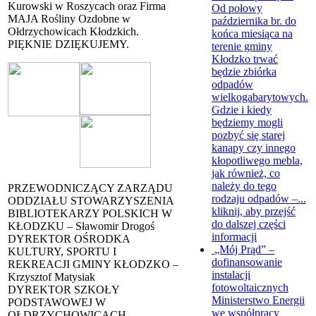
Kurowski w Roszycach oraz Firma
Od połowy
MAJA Rośliny Ozdobne w
października br. do
Ołdrzychowicach Kłodzkich.
końca miesiąca na
PIĘKNIE DZIĘKUJEMY.
terenie gminy
Kłodzko trwać
będzie zbiórka
odpadów
wielkogabarytowych.
Gdzie i kiedy
będziemy mogli
pozbyć się starej
kanapy czy innego
kłopotliwego mebla,
jak również, co
należy do tego
PRZEWODNICZĄCY ZARZĄDU
rodzaju odpadów –...
ODDZIAŁU STOWARZYSZENIA
kliknij, aby przejść
BIBLIOTEKARZY POLSKICH W
do dalszej części
KŁODZKU – Sławomir Drogoś
informacji
DYREKTOR OŚRODKA
„Mój Prąd” –
KULTURY, SPORTU I
dofinansowanie
REKREACJI GMINY KŁODZKO –
instalacji
Krzysztof Matysiak
fotowoltaicznych
DYREKTOR SZKOŁY
Ministerstwo Energii
PODSTAWOWEJ W
we współpracy
OŁDRZYCHOWICACH