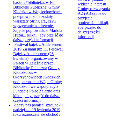
hasłem #biblioteka, w Filii
widzenia interesu
Biblioteki Publicznej Gminy
Gminy rozwiązania
Kłodzko w Wojciechowicach
A2 i A3 są nie do
przeprowadzone zostały
przyjęcia,
warsztaty String.art., czyli
ponieważ...
kliknij,
wyszywanie na drewnie.
aby przejść do
Zajęcie poprowadziła Mariola
dalszej części
Huzar...
kliknij, aby przejść do
informacji
dalszej części informacji
Festiwal bajek z Andersenem
2019
Za nami już 11. Festiwal
Bajek z Andersenem (26
kwietnia), organizowany w
Pałacu w Żelaźnie przez
Bibliotekę Publiczną Gminy
Kłodzko z/s w
Ołdrzychowicach Kłodzkich,
pod patronatem Wójta Gminy
Kłodzko i we współpracy z
Fundacją Pałac Żelazno oraz...
kliknij, aby przejść do dalszej
części informacji
Łączy nas pamięć, szacunek i
nadzieja…
19 kwietnia 2019
roku rozpoczęły się obchody