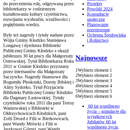
do przecenienia rolę, odgrywaną przez
Projekty
bibliotekarzy w codziennym
Powódź 2024
kształtowaniu kultury czytelnictwa,
Konsultacje
rozwijaniu wyobraźni, wrażliwości i
społeczne
pogłębianiu wiedzy.
Planowanie
przestrzenne
Były też nagrody i tytuły nadane przez
Ochrona Środowiska
Wójta Gminy Kłodzko Stanisława
i Rolnictwo
Longawę i dyrektora Biblioteki
Publicznej Gminy Kłodzko z okazji
jubileuszu 30 lat pracy dla Małgorzaty
Najnowsze
Ostrowskiej. Tytuł Bibliotekarza Roku
2011 w Gminie Kłodzko przyznany
1
Wybierz element 1
przez internautów dla Małgorzaty
2
Wybierz element 2
Saczywko. Nagrody finansowe dla
3
Wybierz element 3
Bogumiły Płoskonki, Doroty Bilskiej i
4
Wybierz element 4
Aliny Sydorko. Tytuł Przyjaciela
5
Wybierz element 5
Biblioteki Publicznej Gminy Kłodzko
6
Wybierz element 6
dla Dagmary Łastowskiej. Tytuły
czytelników roku 2011 dla pani Teresy
60 lat wspólnego
Waniowskiej z Biblioteki w
życia – gratulacje dla
Ołdrzychowicach Kłodzkich, pani
wyjątkowych
Zofii Drozd z Filii w Bierkowicach,
Jubilatów
60 lat
pani Wandy Mrówki z Filii w
wspólnego życia,
Jaszkowej Górnej, pani Wandy