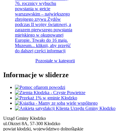
76. rocznicy wybuchu
powstania w getcie
warszawskim – największego
zbrojnego zrywu Żydów
podczas II wojny światowej, a
zarazem pierwszego powstania
miejskiego w okupowanej
Europie. Trwało do 16 maja.
Muzeum...
kliknij, aby przejść
do dalszej części informacji
Pozostałe w kategorii
Informacje w sliderze
Urząd Gminy Kłodzko
ul.Okrzei 8A, 57-300 Kłodzko
powiat kłodzki, województwo dolnośląskie