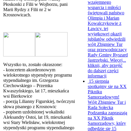
wzajemnego
Płoskonki z Filii w Wojborzu, pani
wsparcia i miłości
Marii Rydzy z Filii nr 2 w
świętowali państwo
Krosnowicach.
Olimpia i Marian
Kowalczykowie z
Ławicy. tej
wyjątkowej okazji
jubilatów odwiedzili
wójt Zbigniew Tur
oraz przewodniczący
Rady Gminy Ryszard
Jastrzębski. Więcej...
Wszystko to, zostało okraszone:
kliknij, aby przejść
- koncertem akordeonowym
do dalszej części
wielokrotnego stypendysty programu
informacji
stypendialnego im. Grzegorza
15 sierpnia
Ciechowskiego – Przemka
spotkajmy się na XX
Kwaszyńskiego, lat 17, mieszkańca
Pikniku
wsi Bierkowice
Samorządowym!
- poezją Lilianny Figurskiej, twórczyni
Wójt Zbigniew Tur i
słowa pisanego z Krosnowic
Rada Sołecka
- popisem uzdolnionej wokalistki
Podzamka zapraszają
Aleksandry Ostoi, lat 19, mieszkanki
na XX Piknik
wsi Stary Wielisław, wielokrotnej
Samorządowy, który
stypendystki programu stypendialnego
odbędzie się 15