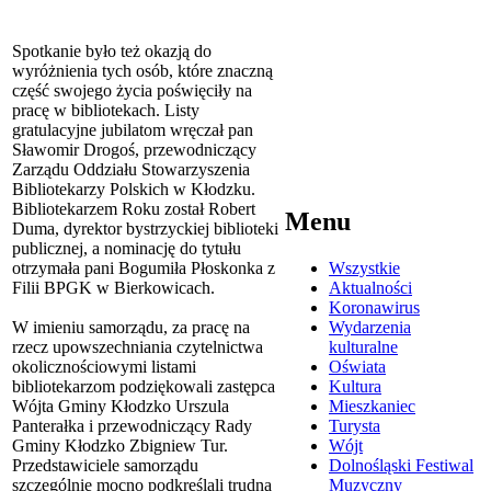
Spotkanie było też okazją do
wyróżnienia tych osób, które znaczną
część swojego życia poświęciły na
pracę w bibliotekach. Listy
gratulacyjne jubilatom wręczał pan
Sławomir Drogoś, przewodniczący
Zarządu Oddziału Stowarzyszenia
Bibliotekarzy Polskich w Kłodzku.
Bibliotekarzem Roku został Robert
Menu
Duma, dyrektor bystrzyckiej biblioteki
publicznej, a nominację do tytułu
otrzymała pani Bogumiła Płoskonka z
Wszystkie
Filii BPGK w Bierkowicach.
Aktualności
Koronawirus
W imieniu samorządu, za pracę na
Wydarzenia
rzecz upowszechniania czytelnictwa
kulturalne
okolicznościowymi listami
Oświata
bibliotekarzom podziękowali zastępca
Kultura
Wójta Gminy Kłodzko Urszula
Mieszkaniec
Panterałka i przewodniczący Rady
Turysta
Gminy Kłodzko Zbigniew Tur.
Wójt
Przedstawiciele samorządu
Dolnośląski Festiwal
szczególnie mocno podkreślali trudną
Muzyczny