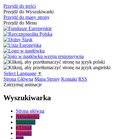
Przejdź do treści
Przejdź do Wyszukiwarki
Przejdź do mapy strony
Przejdź do Menu
Select Language
▼
Strona Główna
Mapa Strony
Kontakt
RSS
Zatrzymaj animacje
Wyszukiwarka
Strona główna
Aktualności
Samorząd
e-Urząd
Kontakt
BIP