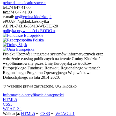
pełne dane teleadresowe »
tel.:
74 647 41 00
fax.:
74 647 41 03
e-mail:
ug@gmina.klodzko.pl
ePUAP: /ugklodzko/skrytka
AE:PL-74310-35413-WBTEJ-20
polityka prywatności / RODO »
Projekt "Rozwój i integracja systemów informatycznych oraz
wdrożenie e-usług publicznych na terenie Gminy Kłodzko"
współfinansowany przez Unię Europejską ze środków
Europejskiego Funduszu Rozwoju Regionalnego w ramach
Regionalnego Programu Operacyjnego Województwa
Dolnośląskiego na lata 2014-2020.
© Wszelkie prawa zastrzeżone, UG Kłodzko
Informacje o certyfikacie dostępności
HTML5
CSS3
WCAG 2.1
Walidacja:
HTML5
+
CSS3
+
WCAG 2.1