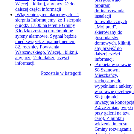
Więcej...
kliknij, aby przejść do
program
dalszej części informacji
dofinansowania
Włączenie syren alarmowych – 1
instalacji
sierpnia
Informujemy, że 1 sierpnia
fotowoltaicznych
o godz. 17.00 na terenie Gminy
„Mój prąd”,
Kłodzko zostaną uruchomione
skierowany do
syreny alarmowe. Sygnał będzie
gospodarstw
mieć związek z upamiętnieniem
domowych.
kliknij,
82. rocznicy Powstania
aby przejść do
Warszawskiego. Więcej...
kliknij,
dalszej części
aby przejść do dalszej części
informacji
informacji
Ankieta w sprawie
S8
Szanowni
Pozostałe w kategorii
Mieszkańcy,
zachęcamy do
wypełniania ankiety
w sprawie przebiegu
S8 (najmniej
inwazyjna koncepcj
A4 ze zmianą węzła
przy galerii na tzw.
caro). Z punktu
widzenia interesu
Gminy rozwiązania