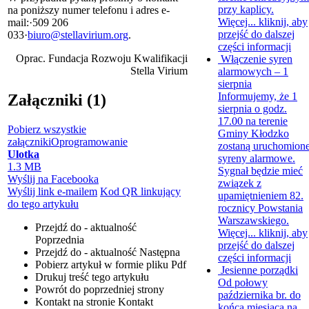
przy kaplicy.
na poniższy numer telefonu i adres e-
Więcej...
kliknij, aby
mail:·509 206
przejść do dalszej
033·
biuro@stellavirium.org
.
części informacji
Oprac. Fundacja Rozwoju Kwalifikacji
Włączenie syren
Stella Virium
alarmowych – 1
sierpnia
Informujemy, że 1
Załączniki (1)
sierpnia o godz.
17.00 na terenie
Pobierz wszystkie
Gminy Kłodzko
załączniki
Oprogramowanie
zostaną uruchomion
Ulotka
syreny alarmowe.
1.3 MB
Sygnał będzie mieć
Wyślij na Facebooka
związek z
Wyślij link e-mailem
Kod QR linkujący
upamiętnieniem 82.
do tego artykułu
rocznicy Powstania
Warszawskiego.
Przejdź do - aktualność
Więcej...
kliknij, aby
Poprzednia
przejść do dalszej
Przejdź do - aktualność
Następna
części informacji
Pobierz artykuł w formie pliku
Pdf
Jesienne porządki
Drukuj
treść tego artykułu
Od połowy
Powrót
do poprzedniej strony
października br. do
Kontakt
na stronie Kontakt
końca miesiąca na