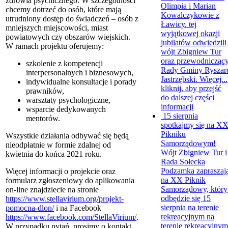
zdrowia psychicznego. W szczególności
Olimpia i Marian
chcemy dotrzeć do osób, które mają
Kowalczykowie z
utrudniony dostęp do świadczeń – osób z
Ławicy. tej
mniejszych miejscowości, miast
wyjątkowej okazji
powiatowych czy obszarów wiejskich.
jubilatów odwiedzili
W ramach projektu oferujemy:
wójt Zbigniew Tur
oraz przewodnicząc
szkolenie z kompetencji
Rady Gminy Ryszar
interpersonalnych i biznesowych,
Jastrzębski. Więcej...
indywidualne konsultacje i porady
kliknij, aby przejść
prawników,
do dalszej części
warsztaty psychologiczne,
informacji
wsparcie dedykowanych
15 sierpnia
mentorów.
spotkajmy się na X
Pikniku
Wszystkie działania odbywać się będą
Samorządowym!
nieodpłatnie w formie zdalnej od
Wójt Zbigniew Tur i
kwietnia do końca 2021 roku.
Rada Sołecka
Podzamka zapraszaj
Więcej informacji o projekcie oraz
na XX Piknik
formularz zgłoszeniowy do aplikowania
Samorządowy, który
on-line znajdziecie na stronie
odbędzie się 15
https://www.stellavirium.org/projekt-
sierpnia na terenie
pomocna-dlon/
i na Facebook
rekreacyjnym na
https://www.facebook.com/StellaVirium/
.
terenie rekreacyjnym
W przypadku pytań, prosimy o kontakt