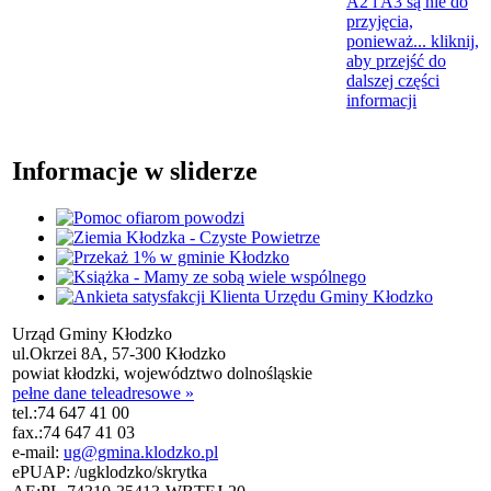
A2 i A3 są nie do
przyjęcia,
ponieważ...
kliknij,
aby przejść do
dalszej części
informacji
Informacje w sliderze
Urząd Gminy Kłodzko
ul.Okrzei 8A, 57-300 Kłodzko
powiat kłodzki, województwo dolnośląskie
pełne dane teleadresowe »
tel.:
74 647 41 00
fax.:
74 647 41 03
e-mail:
ug@gmina.klodzko.pl
ePUAP: /ugklodzko/skrytka