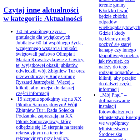
terenie gminy
Czytaj inne aktualności
Kłodzko trwać
będzie zbiórka
w kategorii: Aktualności
odpadów
wielkogabarytowych
60 lat wspólnego życia –
Gdzie i kiedy
gratulacje dla wyjątkowych
będziemy mogli
Jubilatów
60 lat wspólnego życia,
pozbyć się starej
wzajemnego wsparcia i miłości
kanapy czy innego
świętowali państwo Olimpia i
kłopotliwego mebla,
Marian Kowalczykowie z Ławicy.
jak również, co
tej wyjątkowej okazji jubilatów
należy do tego
odwiedzili wójt Zbigniew Tur oraz
rodzaju odpadów –..
przewodniczący Rady Gminy
kliknij, aby przejść
Ryszard Jastrzębski. Więcej...
do dalszej części
kliknij, aby przejść do dalszej
informacji
części informacji
„Mój Prąd” –
15 sierpnia spotkajmy się na XX
dofinansowanie
Pikniku Samorządowym!
Wójt
instalacji
Zbigniew Tur i Rada Sołecka
fotowoltaicznych
Podzamka zapraszają na XX
Ministerstwo Energii
Piknik Samorządowy, który
we współpracy
odbędzie się 15 sierpnia na terenie
Ministerstwem
rekreacyjnym na terenie
Środowiska
rekreacyjnym przy kaplicy.
przygotowało