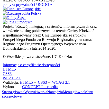
AE:PL-74310-35413-WBTEJ-20
polityka prywatności / RODO »
Projekt "Rozwój i integracja systemów informatycznych oraz
wdrożenie e-usług publicznych na terenie Gminy Kłodzko"
współfinansowany przez Unię Europejską ze środków
Europejskiego Funduszu Rozwoju Regionalnego w ramach
Regionalnego Programu Operacyjnego Województwa
Dolnośląskiego na lata 2014-2020.
© Wszelkie prawa zastrzeżone, UG Kłodzko
Informacje o certyfikacie dostępności
HTML5
CSS3
WCAG 2.1
Walidacja:
HTML5
+
CSS3
+
WCAG 2.1
Wykonanie
CONCEPT
Intermedia
Strona główna
Wyszukiwarka
Narzędzia
Menu główne
Menu
szczegółowe