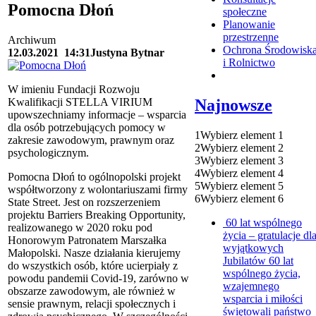
Pomocna Dłoń
społeczne
Planowanie
przestrzenne
Archiwum
Ochrona Środowisk
12.03.2021
14:31
Justyna Bytnar
i Rolnictwo
W imieniu Fundacji Rozwoju
Najnowsze
Kwalifikacji STELLA VIRIUM
upowszechniamy informacje – wsparcia
dla osób potrzebujących pomocy w
1
Wybierz element 1
zakresie zawodowym, prawnym oraz
2
Wybierz element 2
psychologicznym.
3
Wybierz element 3
4
Wybierz element 4
Pomocna Dłoń to ogólnopolski projekt
5
Wybierz element 5
współtworzony z wolontariuszami firmy
6
Wybierz element 6
State Street. Jest on rozszerzeniem
projektu Barriers Breaking Opportunity,
60 lat wspólnego
realizowanego w 2020 roku pod
życia – gratulacje dl
Honorowym Patronatem Marszałka
wyjątkowych
Małopolski. Nasze działania kierujemy
Jubilatów
60 lat
do wszystkich osób, które ucierpiały z
wspólnego życia,
powodu pandemii Covid-19, zarówno w
wzajemnego
obszarze zawodowym, ale również w
wsparcia i miłości
sensie prawnym, relacji społecznych i
świętowali państwo