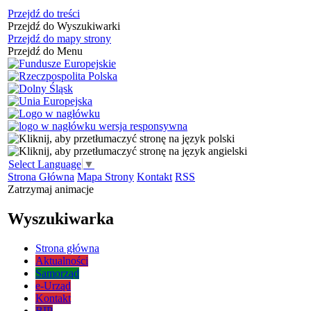
Przejdź do treści
Przejdź do Wyszukiwarki
Przejdź do mapy strony
Przejdź do Menu
Select Language
▼
Strona Główna
Mapa Strony
Kontakt
RSS
Zatrzymaj animacje
Wyszukiwarka
Strona główna
Aktualności
Samorząd
e-Urząd
Kontakt
BIP