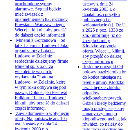
uruchomione syreny
ustawy z dnia 24
alarmowe. Sygnał będzie
kwietnia 2003 r. o
mieć związek z
działalności pożytku
upamiętnieniem 82. rocznicy
publicznego i o
Powstania Warszawskiego.
wolontariacie (t.j. Dz.U.
Więcej...
kliknij, aby przejść
z 2025 r. poz. 1338 ze
do dalszej części informacji
zm.) informuję, iż do
Mineral z Gorzanowa – od
Urzędu Gminy
lat z Latem na Ludowo!
Jako
Kłodzko wpłynęła
organizatorzy Lata na
oferta. Więcej...
kliknij,
Ludowo w Żelaźnie
aby przejść do dalszej
serdecznie dziękujemy firmie
części informacji
Mineral sp. z o.o. za
Jesienne porządki
Od
wieloletnie wsparcie
połowy października br.
wydarzenia "Lato na
do końca miesiąca na
Ludowo" w Żelaźnie, które
terenie gminy Kłodzko
w tym roku odbywa się pod
trwać będzie zbiórka
nazwą: Dolnośląski Festiwal
odpadów
Folkloru "Lato na Ludowo!
wielkogabarytowych.
kliknij, aby przejść do dalszej
Gdzie i kiedy będziemy
części informacji
mogli pozbyć się starej
Zawiadomienie o wpłynięciu
kanapy czy innego
oferty
Na podstawie art. 19a
kłopotliwego mebla, jak
ust. 3 ustawy z dnia 24
również, co należy do
kwietnia 2003 r. o
tego rodzaju odpadów