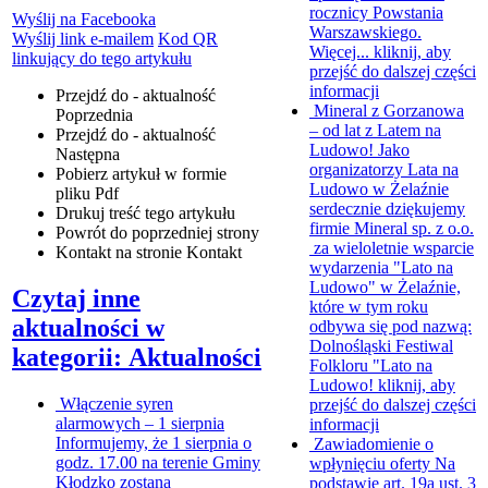
rocznicy Powstania
Wyślij na Facebooka
Warszawskiego.
Wyślij link e-mailem
Kod QR
Więcej...
kliknij, aby
linkujący do tego artykułu
przejść do dalszej części
informacji
Przejdź do - aktualność
Mineral z Gorzanowa
Poprzednia
– od lat z Latem na
Przejdź do - aktualność
Ludowo!
Jako
Następna
organizatorzy Lata na
Pobierz artykuł w formie
Ludowo w Żelaźnie
pliku
Pdf
serdecznie dziękujemy
Drukuj
treść tego artykułu
firmie Mineral sp. z o.o.
Powrót
do poprzedniej strony
za wieloletnie wsparcie
Kontakt
na stronie Kontakt
wydarzenia "Lato na
Ludowo" w Żelaźnie,
Czytaj inne
które w tym roku
aktualności w
odbywa się pod nazwą:
Dolnośląski Festiwal
kategorii: Aktualności
Folkloru "Lato na
Ludowo!
kliknij, aby
Włączenie syren
przejść do dalszej części
alarmowych – 1 sierpnia
informacji
Informujemy, że 1 sierpnia o
Zawiadomienie o
godz. 17.00 na terenie Gminy
wpłynięciu oferty
Na
Kłodzko zostaną
podstawie art. 19a ust. 3