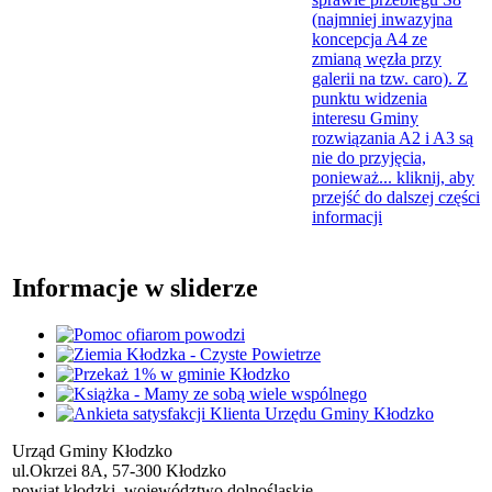
(najmniej inwazyjna
koncepcja A4 ze
zmianą węzła przy
galerii na tzw. caro). Z
punktu widzenia
interesu Gminy
rozwiązania A2 i A3 są
nie do przyjęcia,
ponieważ...
kliknij, aby
przejść do dalszej części
informacji
Informacje w sliderze
Urząd Gminy Kłodzko
ul.Okrzei 8A, 57-300 Kłodzko
powiat kłodzki, województwo dolnośląskie