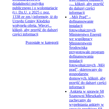
działalności pożytku
–...
kliknij, aby przejść
publicznego i o wolontariacie
do dalszej części
(t.j. Dz.U. z 2025 r. poz.
informacji
1338 ze zm.) informuję, iż do
„Mój Prąd” –
Urzędu Gminy Kłodzko
dofinansowanie
wpłynęła oferta. Więcej...
instalacji
kliknij, aby przejść do dalszej
fotowoltaicznych
części informacji
Ministerstwo Energii
we współpracy
Pozostałe w kategorii
Ministerstwem
Środowiska
przygotowało program
dofinansowania
instalacji
fotowoltaicznych „Mój
prąd”, skierowany do
gospodarstw
domowych.
kliknij, aby
przejść do dalszej części
informacji
Ankieta w sprawie S8
Szanowni Mieszkańcy,
zachęcamy do
wypełniania ankiety w
sprawie przebiegu S8