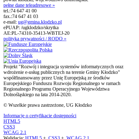
pełne dane teleadresowe »
tel.:
74 647 41 00
fax.:
74 647 41 03
e-mail:
ug@gmina.klodzko.pl
ePUAP: /ugklodzko/skrytka
AE:PL-74310-35413-WBTEJ-20
polityka prywatności / RODO »
Projekt "Rozwój i integracja systemów informatycznych oraz
wdrożenie e-usług publicznych na terenie Gminy Kłodzko"
współfinansowany przez Unię Europejską ze środków
Europejskiego Funduszu Rozwoju Regionalnego w ramach
Regionalnego Programu Operacyjnego Województwa
Dolnośląskiego na lata 2014-2020.
© Wszelkie prawa zastrzeżone, UG Kłodzko
Informacje o certyfikacie dostępności
HTML5
CSS3
WCAG 2.1
Walidacja:
HTML5
+
CSS3
+
WCAG 2.1