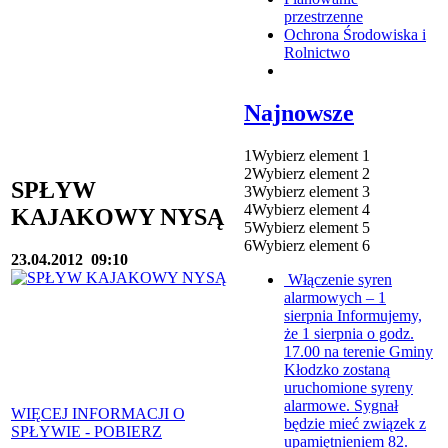
przestrzenne
Ochrona Środowiska i
Rolnictwo
Najnowsze
1
Wybierz element 1
2
Wybierz element 2
SPŁYW
3
Wybierz element 3
4
Wybierz element 4
KAJAKOWY NYSĄ
5
Wybierz element 5
6
Wybierz element 6
23.04.2012
09:10
Włączenie syren
alarmowych – 1
sierpnia
Informujemy,
że 1 sierpnia o godz.
17.00 na terenie Gminy
Kłodzko zostaną
uruchomione syreny
alarmowe. Sygnał
WIĘCEJ INFORMACJI O
będzie mieć związek z
SPŁYWIE - POBIERZ
upamiętnieniem 82.