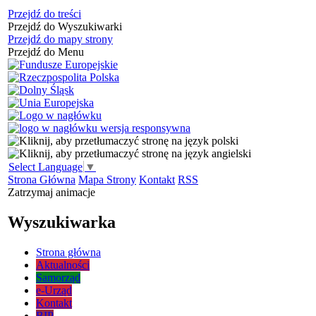
Przejdź do treści
Przejdź do Wyszukiwarki
Przejdź do mapy strony
Przejdź do Menu
Select Language
▼
Strona Główna
Mapa Strony
Kontakt
RSS
Zatrzymaj animacje
Wyszukiwarka
Strona główna
Aktualności
Samorząd
e-Urząd
Kontakt
BIP