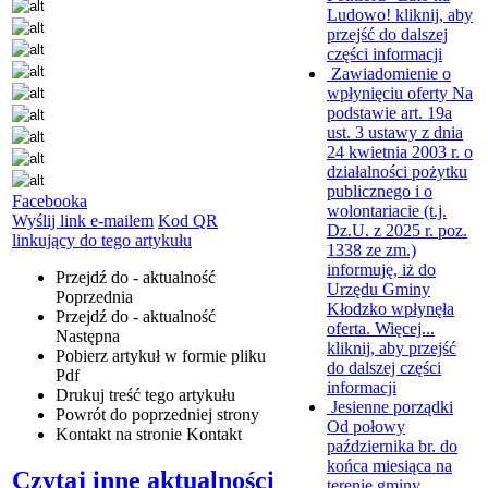
Ludowo!
kliknij, aby
przejść do dalszej
części informacji
Zawiadomienie o
wpłynięciu oferty
Na
podstawie art. 19a
ust. 3 ustawy z dnia
24 kwietnia 2003 r. o
działalności pożytku
publicznego i o
Facebooka
wolontariacie (t.j.
Wyślij link e-mailem
Kod QR
Dz.U. z 2025 r. poz.
linkujący do tego artykułu
1338 ze zm.)
informuję, iż do
Przejdź do - aktualność
Urzędu Gminy
Poprzednia
Kłodzko wpłynęła
Przejdź do - aktualność
oferta. Więcej...
Następna
kliknij, aby przejść
Pobierz artykuł w formie pliku
do dalszej części
Pdf
informacji
Drukuj
treść tego artykułu
Jesienne porządki
Powrót
do poprzedniej strony
Od połowy
Kontakt
na stronie Kontakt
października br. do
końca miesiąca na
Czytaj inne aktualności
terenie gminy