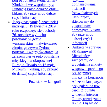
pod patronatem Wójta Gminy
dofinansowania
Kłodzko i we współpracy z
instalacji
Fundacją Pałac Żelazno oraz...
fotowoltaicznych
kliknij, aby przejść do dalszej
„Mój prąd”,
części informacji
skierowany do
Łączy nas pamięć, szacunek i
gospodarstw
nadzieja…
19 kwietnia 2019
domowych.
kliknij,
roku rozpoczęły się obchody
aby przejść do
76. rocznicy wybuchu
dalszej części
powstania w getcie
informacji
warszawskim – największego
Ankieta w sprawie
zbrojnego zrywu Żydów
S8
Szanowni
podczas II wojny światowej, a
Mieszkańcy,
zarazem pierwszego powstania
zachęcamy do
miejskiego w okupowanej
wypełniania ankiety
Europie. Trwało do 16 maja.
w sprawie przebiegu
Muzeum...
kliknij, aby przejść
S8 (najmniej
do dalszej części informacji
inwazyjna koncepcja
Pozostałe w kategorii
A4 ze zmianą węzła
przy galerii na tzw.
caro). Z punktu
widzenia interesu
Gminy rozwiązania
A2 i A3 są nie do