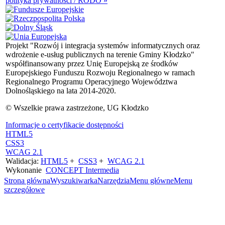
polityka prywatności / RODO »
Projekt "Rozwój i integracja systemów informatycznych oraz
wdrożenie e-usług publicznych na terenie Gminy Kłodzko"
współfinansowany przez Unię Europejską ze środków
Europejskiego Funduszu Rozwoju Regionalnego w ramach
Regionalnego Programu Operacyjnego Województwa
Dolnośląskiego na lata 2014-2020.
© Wszelkie prawa zastrzeżone, UG Kłodzko
Informacje o certyfikacie dostępności
HTML5
CSS3
WCAG 2.1
Walidacja:
HTML5
+
CSS3
+
WCAG 2.1
Wykonanie
CONCEPT
Intermedia
Strona główna
Wyszukiwarka
Narzędzia
Menu główne
Menu
szczegółowe