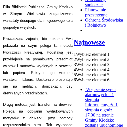
społeczne
Filia Biblioteki Publicznej Gminy Kłodzko
Planowanie
w Starym Wielisławiu zorganizowała
przestrzenne
Ochrona Środowiska
warsztaty decupage dla miejscowego koła
i Rolnictwo
gospodyń wiejskich.
Prowadząca zajęcia, bibliotekarka Ewa
Najnowsze
pokazała na czym polega ta metoda
twórczości kreatywnej. Podstawą jest
1
Wybierz element 1
2
Wybierz element 2
przyklejenie na pomalowany przedmiot
3
Wybierz element 3
wzorów i motywów wyciętych z serwetki
4
Wybierz element 4
lub papieru. Pokrycie go wieloma
5
Wybierz element 5
6
Wybierz element 6
warstwami lakieru. Doskonale prezentuje
się na meblach, doniczkach, czy
Włączenie syren
drewnianych przedmiotach.
alarmowych – 1
sierpnia
Informujemy, że 1
Drugą metodą jest transfer na drewnie.
sierpnia o godz.
Polega na odbijaniu wydrukowanych
17.00 na terenie
motywów z drukarki, przy pomocy
Gminy Kłodzko
zostaną uruchomione
rozpuszczalnika nitro. Tak wykonane