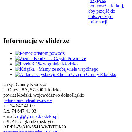
przyjęcia,
ponieważ...
kliknij,
aby przejść do
dalszej części
informacji
Informacje w sliderze
Urząd Gminy Kłodzko
ul.Okrzei 8A, 57-300 Kłodzko
powiat kłodzki, województwo dolnośląskie
pełne dane teleadresowe »
tel.:
74 647 41 00
fax.:
74 647 41 03
e-mail:
ug@gmina.klodzko.pl
ePUAP: /ugklodzko/skrytka
AE:PL-74310-35413-WBTEJ-20