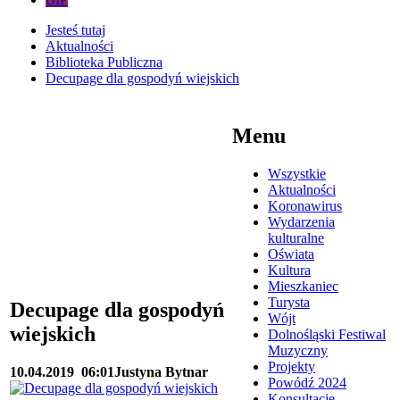
Jesteś tutaj
Aktualności
Biblioteka Publiczna
Decupage dla gospodyń wiejskich
Menu
Wszystkie
Aktualności
Koronawirus
Wydarzenia
kulturalne
Oświata
Kultura
Mieszkaniec
Turysta
Decupage dla gospodyń
Wójt
wiejskich
Dolnośląski Festiwal
Muzyczny
Projekty
10.04.2019
06:01
Justyna Bytnar
Powódź 2024
Konsultacje