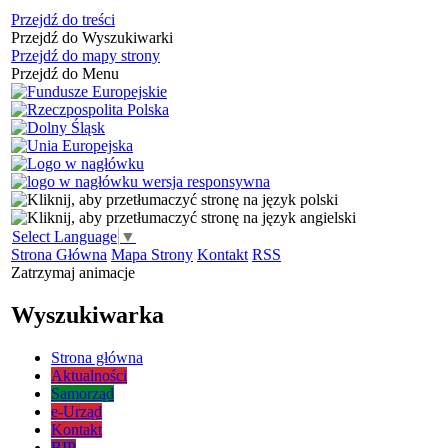
Przejdź do treści
Przejdź do Wyszukiwarki
Przejdź do mapy strony
Przejdź do Menu
Select Language
▼
Strona Główna
Mapa Strony
Kontakt
RSS
Zatrzymaj animacje
Wyszukiwarka
Strona główna
Aktualności
Samorząd
e-Urząd
Kontakt
BIP