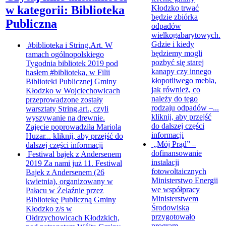
Kłodzko trwać
w kategorii: Biblioteka
będzie zbiórka
Publiczna
odpadów
wielkogabarytowych.
Gdzie i kiedy
#biblioteka i String.Art.
W
będziemy mogli
ramach ogólnopolskiego
pozbyć się starej
Tygodnia bibliotek 2019 pod
kanapy czy innego
hasłem #biblioteka, w Filii
kłopotliwego mebla,
Biblioteki Publicznej Gminy
jak również, co
Kłodzko w Wojciechowicach
należy do tego
przeprowadzone zostały
rodzaju odpadów –...
warsztaty String.art., czyli
kliknij, aby przejść
wyszywanie na drewnie.
do dalszej części
Zajęcie poprowadziła Mariola
informacji
Huzar...
kliknij, aby przejść do
„Mój Prąd” –
dalszej części informacji
dofinansowanie
Festiwal bajek z Andersenem
instalacji
2019
Za nami już 11. Festiwal
fotowoltaicznych
Bajek z Andersenem (26
Ministerstwo Energii
kwietnia), organizowany w
we współpracy
Pałacu w Żelaźnie przez
Ministerstwem
Bibliotekę Publiczną Gminy
Środowiska
Kłodzko z/s w
przygotowało
Ołdrzychowicach Kłodzkich,
program