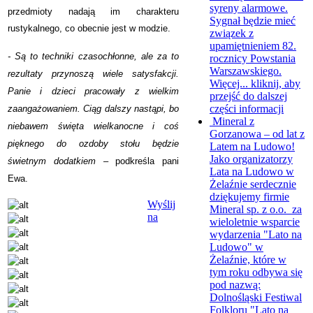
syreny alarmowe.
przedmioty nadają im charakteru
Sygnał będzie mieć
rustykalnego, co obecnie jest w modzie.
związek z
upamiętnieniem 82.
- Są to techniki czasochłonne, ale za to
rocznicy Powstania
Warszawskiego.
rezultaty przynoszą wiele satysfakcji.
Więcej...
kliknij, aby
Panie i dzieci pracowały z wielkim
przejść do dalszej
części informacji
zaangażowaniem. Ciąg dalszy nastąpi, bo
Mineral z
niebawem święta wielkanocne i coś
Gorzanowa – od lat z
pięknego do ozdoby stołu będzie
Latem na Ludowo!
Jako organizatorzy
świetnym dodatkiem
– podkreśla pani
Lata na Ludowo w
Ewa.
Żelaźnie serdecznie
dziękujemy firmie
Wyślij
Mineral sp. z o.o. za
na
wieloletnie wsparcie
wydarzenia "Lato na
Ludowo" w
Żelaźnie, które w
tym roku odbywa się
pod nazwą:
Dolnośląski Festiwal
Folkloru "Lato na