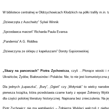
W bibliotece centralnej w Ołdrzychowicach Kłodzkich na półki trafiły m.in. ta
„Dziewczęta z Auschwitz” Sylwii Winnik
„Sprzedawca marzeń” Richarda Paula Evansa
„Pandemia” A.G. Riddlea
„Dziewczyna ze sklepu z kapeluszami” Doroty Gąsiorowskiej
„Skazy na pancerzach” Piotra Zychowicza
, czyli …Płonące wioski i 
Ukraińców, Żydów, Białorusinów i Polaków. Nie, to nie jest komunistyczna 
Dla jednych „Łupaszka”, „Bury”, „Ogień” czy „Wołyniak” to wielcy narodo
pierwsza książka, która przedstawia czarne karty z epopei Żołnierzy Wyk
dla części polskiej literatury historycznej. Napisana bez znieczulenia. Na
Piotr Zychowicz nie ma wątpliwości – Żołnierze Wyklęci walczyli z nie