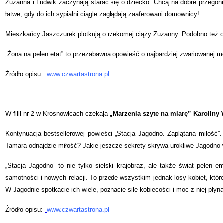
Zuzanna i Ludwik zaczynają starać się o dziecko. Chcą na dobre przegoni
łatwe, gdy do ich sypialni ciągle zaglądają zaaferowani domownicy!
Mieszkańcy Jaszczurek plotkują o rzekomej ciąży Zuzanny. Podobno też 
„Żona na pełen etat” to przezabawna opowieść o najbardziej zwariowanej mę
Źródło opisu:
www.czwartastrona.pl
W filii nr 2 w Krosnowicach czekają
„Marzenia szyte na miarę” Karoliny 
Kontynuacja bestsellerowej powieści „Stacja Jagodno. Zaplątana miłoś
Tamara odnajdzie miłość? Jakie jeszcze sekrety skrywa urokliwe Jagodno
„Stacja Jagodno” to nie tylko sielski krajobraz, ale także świat pełen 
samotności i nowych relacji. To przede wszystkim jednak losy kobiet, któ
W Jagodnie spotkacie ich wiele, poznacie siłę kobiecości i moc z niej płyn
Źródło opisu
:
www.czwartastrona.pl