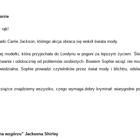
orrie
 rąk!
arki Carrie Jackson, którego akcja obraca się wokół świata mody.
dej modelki, która przyjechała do Londynu w pogoni za lepszym życiem. Śl
wyzwanie i odskocznię od problemów osobistych. Bowiem Sophie wciąż nie mo
iedzialna. Sophie prowadzi czytelników przez świat mody i blichtru, odsła
j książce znajdziemy wszystko, czego wymaga dobry kryminał: wiarygodne po
a wzgórzu” Jacksona Shirley