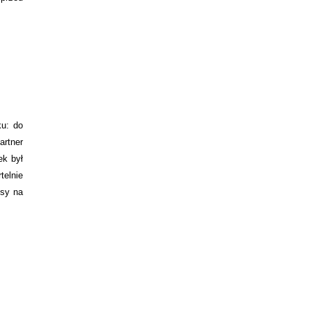
ku: do
rtner
ek był
telnie
ksy na