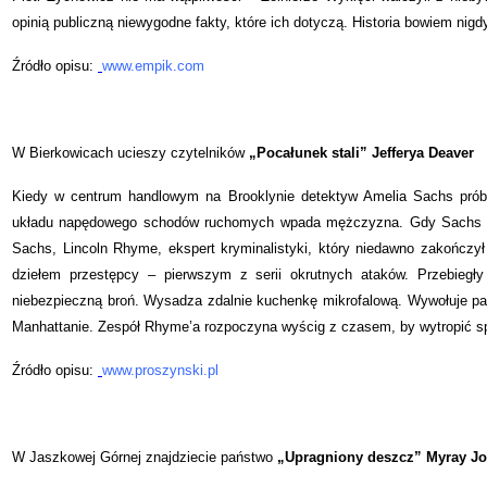
opinią publiczną niewygodne fakty, które ich dotyczą. Historia bowiem nigd
Źródło opisu:
www.empik.com
W Bierkowicach ucieszy czytelników
„Pocałunek stali” Jefferya Deaver
Kiedy w centrum handlowym na Brooklynie detektyw Amelia Sachs próbu
układu napędowego schodów ruchomych wpada mężczyzna. Gdy Sachs rzu
Sachs, Lincoln Rhyme, ekspert kryminalistyki, który niedawno zakończył
dziełem przestępcy – pierwszym z serii okrutnych ataków. Przebiegły
niebezpieczną broń. Wysadza zdalnie kuchenkę mikrofalową. Wywołuje pal
Manhattanie. Zespół Rhyme’a rozpoczyna wyścig z czasem, by wytropić s
Źródło opisu:
www.proszynski.pl
W Jaszkowej Górnej znajdziecie państwo
„Upragniony deszcz” Myray J