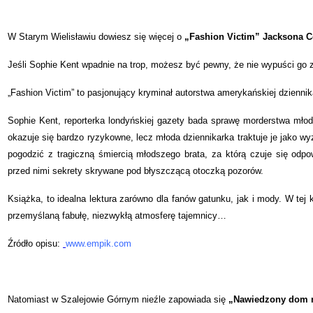
W Starym Wielisławiu dowiesz się więcej o
„Fashion Victim” Jacksona C
Jeśli Sophie Kent wpadnie na trop, możesz być pewny, że nie wypuści go z
„Fashion Victim” to pasjonujący kryminał autorstwa amerykańskiej dziennik
Sophie Kent, reporterka londyńskiej gazety bada sprawę morderstwa mło
okazuje się bardzo ryzykowne, lecz młoda dziennikarka traktuje je jako 
pogodzić z tragiczną śmiercią młodszego brata, za którą czuje się odpow
przed nimi sekrety skrywane pod błyszczącą otoczką pozorów.
Książka, to idealna lektura zarówno dla fanów gatunku, jak i mody. W te
przemyślaną fabułę, niezwykłą atmosferę tajemnicy…
Źródło opisu:
www.empik.com
Natomiast w Szalejowie Górnym nieźle zapowiada się
„Nawiedzony dom n