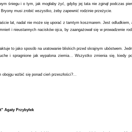
m śniegu i o tym, jak mogłaby żyć, gdyby jej tata nie zginął podczas pie
 Bryony musi zrobić wszystko, żeby zapewnić rodzinie przeżycie.
aście lat, nadal nie może się uporać z tamtym koszmarem. Jest odludkiem, 
omnień i nieustannych nacisków ojca, by zaangażował się w prowadzenie rod
aktuje to jako sposób na uratowanie bliskich przed skrajnym ubóstwem. Jed
uche i spragnione jak wypalona ziemia… Wszystko zmienia się, kiedy p
obojgu wzbić się ponad cień przeszłości?...
t” Agaty Przybyłek