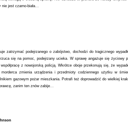
y nie jest czarno-biała…
je zatrzymać podejrzanego o zabójstwo, dochodzi do tragicznego wypad
ca się na pomoc, podejrzany ucieka. W sprawę angażuje się życiowy pa
 współpracę z nowojorską policją. Wkrótce oboje przekonują się, że wypad
 morderca zmienia urządzenia i przedmioty codziennego użytku w śmier
nikiem gazowym pożar mieszkania. Potrafi też doprowadzić do wielkiej kra
prawcę, zanim ten znów zabije…
ohnson