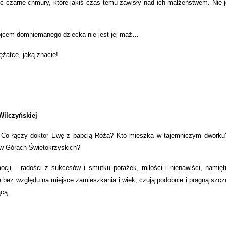
ć czarne chmury, które jakiś czas temu zawisły nad ich małżeństwem. Nie j
ojcem domniemanego dziecka nie jest jej mąż…
żatce, jaką znacie!...
Wilczyńskiej
ć”. Co łączy doktor Ewę z babcią Różą? Kto mieszka w tajemniczym dwork
 w Górach Świętokrzyskich?
emocji – radości z sukcesów i smutku porażek, miłości i nienawiści, namięt
re bez względu na miejsce zamieszkania i wiek, czują podobnie i pragną szcz
ącą.