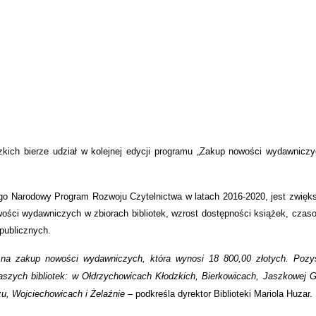
kich bierze udział w kolejnej edycji programu „Zakup nowości wydawnicz
go Narodowy Program Rozwoju Czytelnictwa w latach 2016-2020, jest zwięk
owości wydawniczych w zbiorach bibliotek, wzrost dostępności książek, czas
 publicznych.
 na zakup nowości wydawniczych, która wynosi 18 800,00 złotych. Pozy
aszych bibliotek: w Ołdrzychowicach Kłodzkich, Bierkowicach, Jaszkowej G
zu, Wojciechowicach i Żelaźnie –
podkreśla dyrektor Biblioteki Mariola Huzar.