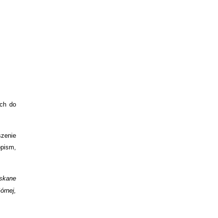
ych do
szenie
opism,
skane
órnej,