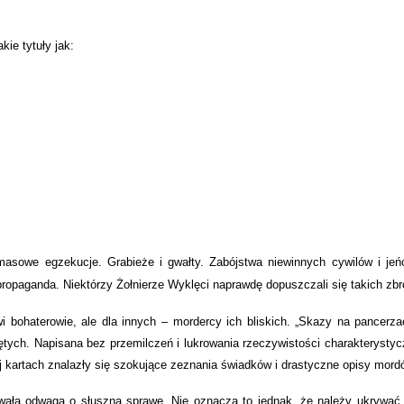
kie tytuły jak:
masowe egzekucje. Grabieże i gwałty. Zabójstwa niewinnych cywilów i je
propaganda. Niektórzy Żołnierze Wyklęci naprawdę dopuszczali się takich zbr
wi bohaterowie, ale dla innych – mordercy ich bliskich. „Skazy na pancerza
lętych. Napisana bez przemilczeń i lukrowania rzeczywistości charakterysty
 jej kartach znalazły się szokujące zeznania świadków i drastyczne opisy mord
bywałą odwagą o słuszną sprawę. Nie oznacza to jednak, że należy ukrywać