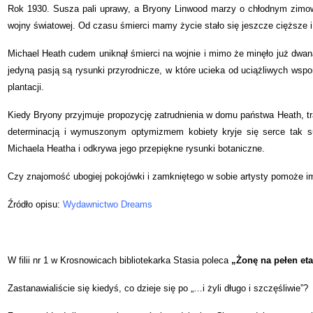
Rok 1930. Susza pali uprawy, a Bryony Linwood marzy o chłodnym zimowy
wojny światowej. Od czasu śmierci mamy życie stało się jeszcze cięższe i
Michael Heath cudem uniknął śmierci na wojnie i mimo że minęło już dwan
jedyną pasją są rysunki przyrodnicze, w które ucieka od uciążliwych wsp
plantacji.
Kiedy Bryony przyjmuje propozycję zatrudnienia w domu państwa Heath, tr
determinacją i wymuszonym optymizmem kobiety kryje się serce tak s
Michaela Heatha i odkrywa jego przepiękne rysunki botaniczne.
Czy znajomość ubogiej pokojówki i zamkniętego w sobie artysty pomoże im 
Źródło opisu:
Wydawnictwo Dreams
W filii nr 1 w Krosnowicach bibliotekarka Stasia poleca
„Żonę na pełen eta
Zastanawialiście się kiedyś, co dzieje się po „…i żyli długo i szczęśliwie”?