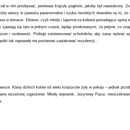
ciał w nim przebywać, ponieważ krążyły pogłoski, jakoby był nawiedzony. Zn
tóry wierzy w zjawiska paranormalne i szuka niezbitych dowodów na to, że
wana w temacie. Eleanor, czyli młoda i tajemnicza kobieta posiadająca sporą 
zjawiają się tam w jednym czasie, będąc przekonanymi, że jedyne, co znaj
ozum i osobowość. Próbuje zainteresować ochotników, aby zaraz wybrać s
 dopóki tak naprawdę nie postanowi zaatakować rezydencji…
zawsze. Klany dzikich kotów od wielu księżyców żyły w pokoju – jednak przo
znane wcześniej zagrożenie. Młody wojownik, Jeżynowy Pazur, nieoczekiwan
w.