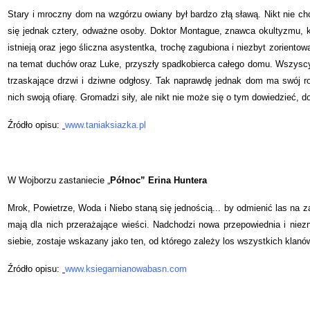
Stary i mroczny dom na wzgórzu owiany był bardzo złą sławą. Nikt nie ch
się jednak cztery, odważne osoby. Doktor Montague, znawca okultyzmu, k
istnieją oraz jego śliczna asystentka, trochę zagubiona i niezbyt zoriento
na temat duchów oraz Luke, przyszły spadkobierca całego domu. Wszyscy 
trzaskające drzwi i dziwne odgłosy. Tak naprawdę jednak dom ma swój r
nich swoją ofiarę. Gromadzi siły, ale nikt nie może się o tym dowiedzieć,
Źródło opisu:
www.taniaksiazka.pl
W Wojborzu zastaniecie „
Północ” Erina Huntera
Mrok, Powietrze, Woda i Niebo staną się jednością... by odmienić las na 
mają dla nich przerażające wieści. Nadchodzi nowa przepowiednia i nie
siebie, zostaje wskazany jako ten, od którego zależy los wszystkich klanó
Źródło opisu:
www.ksiegarnianowabasn.com