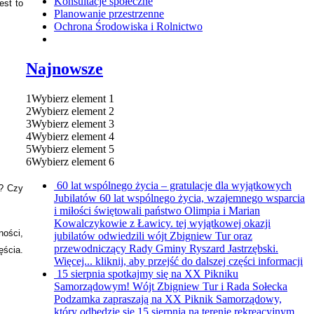
Konsultacje społeczne
est to
Planowanie przestrzenne
Ochrona Środowiska i Rolnictwo
Najnowsze
1
Wybierz element 1
2
Wybierz element 2
3
Wybierz element 3
4
Wybierz element 4
5
Wybierz element 5
6
Wybierz element 6
60 lat wspólnego życia – gratulacje dla wyjątkowych
u? Czy
Jubilatów
60 lat wspólnego życia, wzajemnego wsparcia
i miłości świętowali państwo Olimpia i Marian
Kowalczykowie z Ławicy. tej wyjątkowej okazji
ności,
jubilatów odwiedzili wójt Zbigniew Tur oraz
przewodniczący Rady Gminy Ryszard Jastrzębski.
ęścia.
Więcej...
kliknij, aby przejść do dalszej części informacji
15 sierpnia spotkajmy się na XX Pikniku
Samorządowym!
Wójt Zbigniew Tur i Rada Sołecka
Podzamka zapraszają na XX Piknik Samorządowy,
który odbędzie się 15 sierpnia na terenie rekreacyjnym