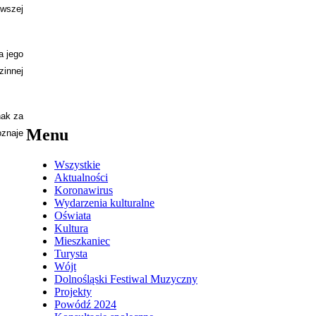
rwszej
a jego
zinnej
nak za
Menu
oznaje
Wszystkie
Aktualności
Koronawirus
Wydarzenia kulturalne
Oświata
Kultura
Mieszkaniec
Turysta
Wójt
Dolnośląski Festiwal Muzyczny
Projekty
Powódź 2024