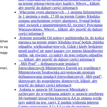
na terenie rekreacyjnym przy kaplicy. Więcej...
kliknij,
aby przejść do dalszej części informacji
Włączenie syren alarmowych – 1 sierpnia
Informujemy,
że 1 sierpnia o godz. 17.00 na terenie Gminy Kłodzko
zostaną uruchomione syreny alarmowe. Sygnał będzie
mieć związek z upamiętnieniem 82. rocznicy Powstania
Warszawskiego. Więcej...
kliknij, aby przejść do dalszej
części informacji
Jesienne porządki
Od połowy października br. do końca
edztwo
miesiąca na terenie gminy Kłodzko trwać będzie zbiórka
odpadów wielkogabarytowych. Gdzie i kiedy będziemy
że się
mogli pozbyć się starej kanapy czy innego kłopotliwego
niając
mebla, jak również, co należy do tego rodzaju odpadów
–...
kliknij, aby przejść do dalszej części informacji
„Mój Prąd” – dofinansowanie instalacji
fotowoltaicznych
Ministerstwo Energii we współpracy
staci,
Ministerstwem Środowiska przygotowało program
dofinansowania instalacji fotowoltaicznych „Mój prąd”,
skierowany do gospodarstw domowych.
kliknij, aby
przejść do dalszej części informacji
Ankieta w sprawie S8
Szanowni Mieszkańcy,
zachęcamy do wypełniania ankiety w sprawie przebiegu
S8 (najmniej inwazyjna koncepcja A4 ze zmianą węzła
przy galerii na tzw. caro). Z punktu widzenia interesu
Gminy rozwiązania A2 i A3 są nie do przyjęcia,