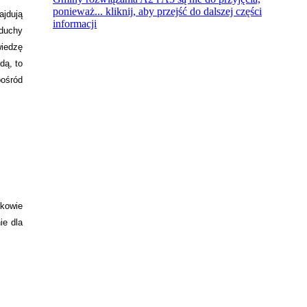
ponieważ...
kliknij, aby przejść do dalszej części
ajdują
informacji
 duchy
wiedzę
dą, to
pośród
dkowie
ie dla