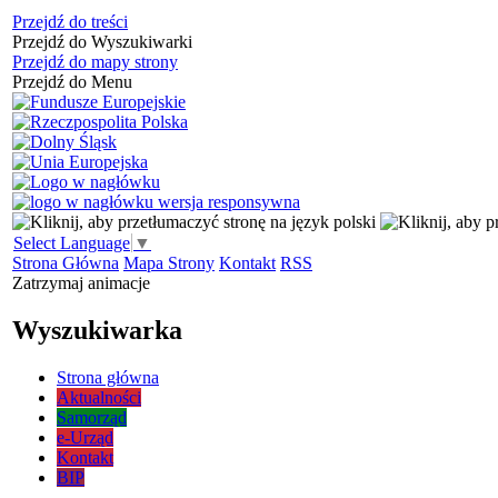
Przejdź do treści
Przejdź do Wyszukiwarki
Przejdź do mapy strony
Przejdź do Menu
Select Language
▼
Strona Główna
Mapa Strony
Kontakt
RSS
Zatrzymaj animacje
Wyszukiwarka
Strona główna
Aktualności
Samorząd
e-Urząd
Kontakt
BIP