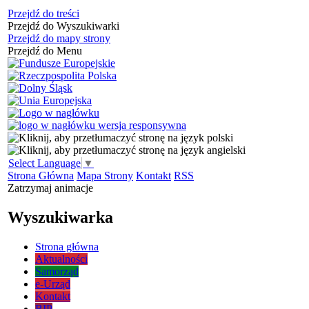
Przejdź do treści
Przejdź do Wyszukiwarki
Przejdź do mapy strony
Przejdź do Menu
Select Language
▼
Strona Główna
Mapa Strony
Kontakt
RSS
Zatrzymaj animacje
Wyszukiwarka
Strona główna
Aktualności
Samorząd
e-Urząd
Kontakt
BIP