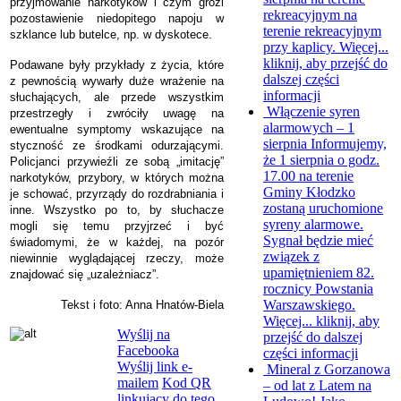
przyjmowanie narkotyków i czym grozi
rekreacyjnym na
pozostawienie niedopitego napoju w
terenie rekreacyjnym
szklance lub butelce, np. w dyskotece.
przy kaplicy. Więcej...
kliknij, aby przejść do
Podawane były przykłady z życia, które
dalszej części
z pewnością wywarły duże wrażenie na
informacji
słuchających, ale przede wszystkim
Włączenie syren
przestrzegły i zwróciły uwagę na
alarmowych – 1
ewentualne symptomy wskazujące na
sierpnia
Informujemy,
styczność ze środkami odurzającymi.
że 1 sierpnia o godz.
Policjanci przywieźli ze sobą „imitację”
17.00 na terenie
narkotyków, przybory, w których można
Gminy Kłodzko
je schować, przyrządy do rozdrabniania i
zostaną uruchomione
inne. Wszystko po to, by słuchacze
syreny alarmowe.
mogli się temu przyjrzeć i być
Sygnał będzie mieć
świadomymi, że w każdej, na pozór
związek z
niewinnie wyglądającej rzeczy, może
upamiętnieniem 82.
znajdować się „uzależniacz”.
rocznicy Powstania
Warszawskiego.
Tekst i foto: Anna Hnatów-Biela
Więcej...
kliknij, aby
Wyślij na
przejść do dalszej
Facebooka
części informacji
Wyślij link e-
Mineral z Gorzanowa
mailem
Kod QR
– od lat z Latem na
linkujący do tego