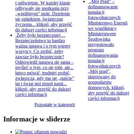
„Mój Prąd” –
i odświętnie. W każdej klasie
dofinansowanie
odbywały się spotkania przy
instalacji
„wigilijnym” stole. Dzielenie
fotowoltaicznych
się opłatkiem, świąteczne
Ministerstwo Energii
życzenia...
kliknij, aby przejść
we współpracy
do dalszej części informacji
Ministerstwem
Żeby było bezpieczniej…
Środowiska
Bezpieczeństwo to bardzo
przygotowało
ważna sprawa i o tym wiemy
program
wszyscy. Co zrobić, żeby
dofinansowania
zawsze było bezpiecznie?
instalacji
Odpowiedź nasuwa się sama –
fotowoltaicznych
myśleć o tym, co się robi, ale...
„Mój prąd”,
łatwo mówić, trudniej zrobić,
skierowany do
zwłaszcza, gdy ma się „naście”
gospodarstw
lat i świat stoi przed nami...
domowych.
kliknij,
kliknij, aby przejść do dalszej
aby przejść do dalszej
części informacji
części informacji
Pozostałe w kategorii
Informacje w sliderze