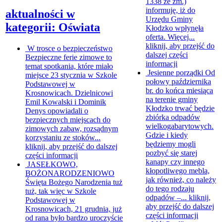
1338 ze zm.)
informuję, iż do
aktualności w
Urzędu Gminy
kategorii: Oświata
Kłodzko wpłynęła
oferta. Więcej...
kliknij, aby przejść do
W trosce o bezpieczeństwo
dalszej części
Bezpieczne ferie zimowe to
informacji
temat spotkania, które miało
Jesienne porządki
Od
miejsce 23 stycznia w Szkole
połowy października
Podstawowej w
br. do końca miesiąca
Krosnowicach. Dzielnicowi
na terenie gminy
Emil Kowalski i Dominik
Kłodzko trwać będzie
Denys opowiadali o
zbiórka odpadów
bezpiecznych miejscach do
wielkogabarytowych.
zimowych zabaw, rozsądnym
Gdzie i kiedy
korzystaniu ze stoków...
będziemy mogli
kliknij, aby przejść do dalszej
pozbyć się starej
części informacji
kanapy czy innego
JASEŁKOWO,
kłopotliwego mebla,
BOŻONARODZENIOWO
jak również, co należy
Święta Bożego Narodzenia tuż
do tego rodzaju
tuż, tak więc w Szkole
odpadów –...
kliknij,
Podstawowej w
aby przejść do dalszej
Krosnowicach, 21 grudnia, już
części informacji
od rana było bardzo uroczyście