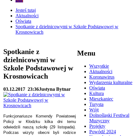
Jesteś tutaj
Aktualności
Oświata
Spotkanie z dzielnicowymi w Szkole Podstawowej w
Krosnowicach
Spotkanie z
Menu
dzielnicowymi w
Wszystkie
Szkole Podstawowej w
Aktualności
Krosnowicach
Koronawirus
Wydarzenia kulturalne
Oświata
03.12.2017
23:36
Justyna Bytnar
Kultura
Mieszkaniec
Turysta
Wójt
Dolnośląski Festiwal
Funkcjonariusze Komendy Powiatowej
Muzyczny
Policji w Kłodzku kilka dni temu
Projekty
odwiedzili naszą szkołę (29 listopada).
Powódź 2024
Podczas wizyty obecni byli rodzice