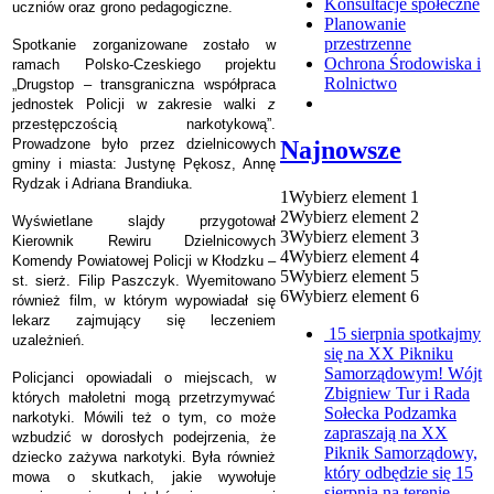
Konsultacje społeczne
uczniów oraz grono pedagogiczne.
Planowanie
przestrzenne
Spotkanie zorganizowane zostało w
Ochrona Środowiska i
ramach Polsko-Czeskiego projektu
Rolnictwo
„
Drugstop
–
transgraniczna współpraca
jednostek Policji w
zakresie walki
z
przestępczością narkotykową
”
.
Najnowsze
Prowadzone było przez dzielnicowych
gminy i miasta: Justynę Pękosz, Annę
Rydzak i Adriana Brandiuka.
1
Wybierz element 1
2
Wybierz element 2
Wyświetlane slajdy przygotował
3
Wybierz element 3
Kierownik Rewiru Dzielnicowych
4
Wybierz element 4
Komendy Powiatowej Policji w Kłodzku –
5
Wybierz element 5
st. sierż. Filip Paszczyk. Wyemitowano
6
Wybierz element 6
również film, w którym wypowiadał się
lekarz zajmujący się leczeniem
15 sierpnia spotkajmy
uzależnień.
się na XX Pikniku
Samorządowym!
Wójt
Policjanci opowiadali o miejscach, w
Zbigniew Tur i Rada
których małoletni mogą przetrzymywać
Sołecka Podzamka
narkotyki. Mówili też o tym, co może
zapraszają na XX
wzbudzić w dorosłych podejrzenia, że
Piknik Samorządowy,
dziecko zażywa narkotyki. Była również
który odbędzie się 15
mowa o skutkach, jakie wywołuje
sierpnia na terenie