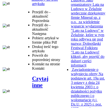
Ludowo!
Jako
artykułu
organizatorzy Lata na
Ludowo w Żelaźnie
Przejdź do -
serdecznie dziękujemy
aktualność
firmie Mineral sp. z
Poprzednia
o.o. za wieloletnie
Przejdź do -
wsparcie wydarzenia
aktualność
"Lato na Ludowo" w
Następna
Żelaźnie, które w tym
Pobierz artykuł w
roku odbywa się pod
formie pliku
Pdf
nazwą: Dolnośląski
Drukuj
treść tego
Festiwal Folkloru
artykułu
"Lato na Ludowo!
Powrót
do
kliknij, aby przejść do
poprzedniej strony
dalszej części
Kontakt
na stronie
informacji
Kontakt
Zawiadomienie o
wpłynięciu oferty
Na
Czytaj
podstawie art. 19a ust.
3 ustawy z dnia 24
inne
kwietnia 2003 r. o
działalności pożytku
publicznego i o
wolontariacie (t.j.
Dz.U. z 2025 r. poz.