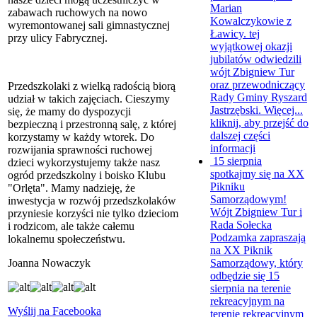
Marian
zabawach ruchowych na nowo
Kowalczykowie z
wyremontowanej sali gimnastycznej
Ławicy. tej
przy ulicy Fabrycznej.
wyjątkowej okazji
jubilatów odwiedzili
wójt Zbigniew Tur
oraz przewodniczący
Przedszkolaki z wielką radością biorą
Rady Gminy Ryszard
udział w takich zajęciach. Cieszymy
Jastrzębski. Więcej...
się, że mamy do dyspozycji
kliknij, aby przejść do
bezpieczną i przestronną salę, z której
dalszej części
korzystamy w każdy wtorek. Do
informacji
rozwijania sprawności ruchowej
15 sierpnia
dzieci wykorzystujemy także nasz
spotkajmy się na XX
ogród przedszkolny i boisko Klubu
Pikniku
"Orlęta". Mamy nadzieję, że
Samorządowym!
inwestycja w rozwój przedszkolaków
Wójt Zbigniew Tur i
przyniesie korzyści nie tylko dzieciom
Rada Sołecka
i rodzicom, ale także całemu
Podzamka zapraszają
lokalnemu społeczeństwu.
na XX Piknik
Samorządowy, który
Joanna Nowaczyk
odbędzie się 15
sierpnia na terenie
rekreacyjnym na
Wyślij na Facebooka
terenie rekreacyjnym