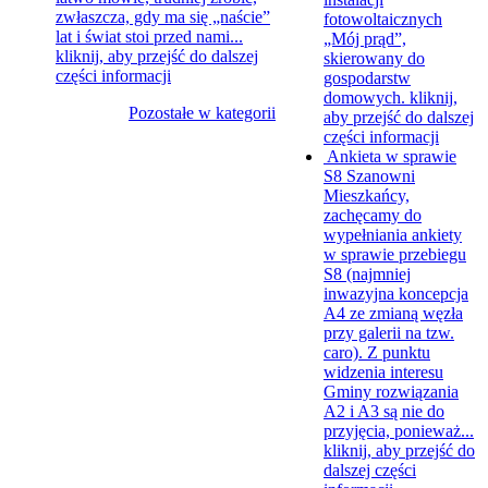
zwłaszcza, gdy ma się „naście”
fotowoltaicznych
lat i świat stoi przed nami...
„Mój prąd”,
kliknij, aby przejść do dalszej
skierowany do
części informacji
gospodarstw
domowych.
kliknij,
Pozostałe w kategorii
aby przejść do dalszej
części informacji
Ankieta w sprawie
S8
Szanowni
Mieszkańcy,
zachęcamy do
wypełniania ankiety
w sprawie przebiegu
S8 (najmniej
inwazyjna koncepcja
A4 ze zmianą węzła
przy galerii na tzw.
caro). Z punktu
widzenia interesu
Gminy rozwiązania
A2 i A3 są nie do
przyjęcia, ponieważ...
kliknij, aby przejść do
dalszej części