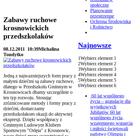
społeczne
Planowanie
przestrzenne
Zabawy ruchowe
Ochrona Środowiska
krosnowickich
i Rolnictwo
przedszkolaków
Najnowsze
08.12.2011
10:39
Michalina
Tondytko
1
Wybierz element 1
2
Wybierz element 2
3
Wybierz element 3
4
Wybierz element 4
Jedną z najwazniejszych form pracy z
5
Wybierz element 5
małymi dziećmi są zabawy ruchowe,
6
Wybierz element 6
dlatego w Przedszkolu Gminnym w
Krosnowicach dbamy szczególnie o
60 lat wspólnego
ten typ rozwoju. Stosując
życia – gratulacje dla
zróznicowane metody i formy pracy z
wyjątkowych
dziećmi, dostarczamy
Jubilatów
60 lat
przedszkolakom okazji do aktywnej
wspólnego życia,
ekspresji. Dzięki współpracy z
wzajemnego wsparcia
Gminnym Ludowym Klubem
i miłości świętowali
Sportowym "Orlęta" z Krosnowic,
państwo Olimpia i
nasze dzieci mogą uczestniczyć w