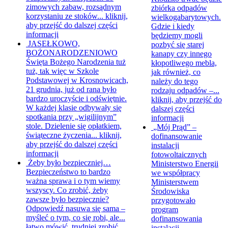
zimowych zabaw, rozsądnym
zbiórka odpadów
korzystaniu ze stoków...
kliknij,
wielkogabarytowych.
aby przejść do dalszej części
Gdzie i kiedy
informacji
będziemy mogli
JASEŁKOWO,
pozbyć się starej
BOŻONARODZENIOWO
kanapy czy innego
Święta Bożego Narodzenia tuż
kłopotliwego mebla,
tuż, tak więc w Szkole
jak również, co
Podstawowej w Krosnowicach,
należy do tego
21 grudnia, już od rana było
rodzaju odpadów –...
bardzo uroczyście i odświętnie.
kliknij, aby przejść do
W każdej klasie odbywały się
dalszej części
spotkania przy „wigilijnym”
informacji
stole. Dzielenie się opłatkiem,
„Mój Prąd” –
świąteczne życzenia...
kliknij,
dofinansowanie
aby przejść do dalszej części
instalacji
informacji
fotowoltaicznych
Żeby było bezpieczniej…
Ministerstwo Energii
Bezpieczeństwo to bardzo
we współpracy
ważna sprawa i o tym wiemy
Ministerstwem
wszyscy. Co zrobić, żeby
Środowiska
zawsze było bezpiecznie?
przygotowało
Odpowiedź nasuwa się sama –
program
myśleć o tym, co się robi, ale...
dofinansowania
łatwo mówić, trudniej zrobić,
instalacji