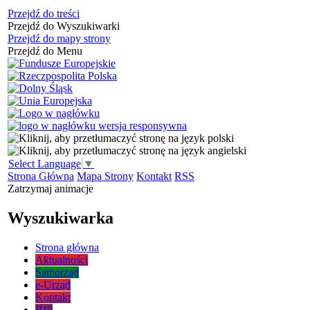
Przejdź do treści
Przejdź do Wyszukiwarki
Przejdź do mapy strony
Przejdź do Menu
Select Language
▼
Strona Główna
Mapa Strony
Kontakt
RSS
Zatrzymaj animacje
Wyszukiwarka
Strona główna
Aktualności
Samorząd
e-Urząd
Kontakt
BIP