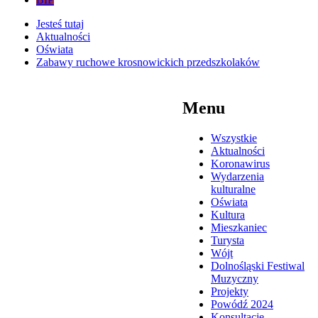
Jesteś tutaj
Aktualności
Oświata
Zabawy ruchowe krosnowickich przedszkolaków
Menu
Wszystkie
Aktualności
Koronawirus
Wydarzenia
kulturalne
Oświata
Kultura
Mieszkaniec
Turysta
Wójt
Dolnośląski Festiwal
Muzyczny
Projekty
Powódź 2024
Konsultacje