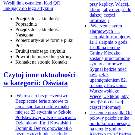
Wyślij link e-mailem
Kod QR
przy kaplicy. Więcej...
linkujący do tego artykułu
kliknij, aby przejść do
dalszej części
Przejdź do - aktualność
informacji
Poprzednia
Włączenie syren
Przejdź do - aktualność
alarmowych – 1
Następna
sierpnia
Informujemy,
Pobierz artykuł w formie pliku
że 1 sierpnia o godz.
Pdf
17.00 na terenie
Drukuj
treść tego artykułu
Gminy Kłodzko
Powrót
do poprzedniej strony
zostaną uruchomione
Kontakt
na stronie Kontakt
syreny alarmowe.
Sygnał będzie mieć
Czytaj inne aktualności
związek z
upamiętnieniem 82.
w kategorii: Oświata
rocznicy Powstania
Warszawskiego.
W trosce o bezpieczeństwo
Więcej...
kliknij, aby
Bezpieczne ferie zimowe to
przejść do dalszej
temat spotkania, które miało
części informacji
miejsce 23 stycznia w Szkole
Jesienne porządki
Od
Podstawowej w Krosnowicach.
połowy października
Dzielnicowi Emil Kowalski i
br. do końca miesiąca
Dominik Denys opowiadali o
na terenie gminy
bezpiecznych miejscach do
Kłodzko trwać będzie