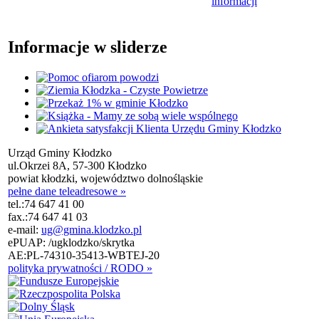
informacji
Informacje w sliderze
Urząd Gminy Kłodzko
ul.Okrzei 8A, 57-300 Kłodzko
powiat kłodzki, województwo dolnośląskie
pełne dane teleadresowe »
tel.:
74 647 41 00
fax.:
74 647 41 03
e-mail:
ug@gmina.klodzko.pl
ePUAP: /ugklodzko/skrytka
AE:PL-74310-35413-WBTEJ-20
polityka prywatności / RODO »