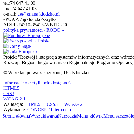
tel.:
74 647 41 00
fax.:
74 647 41 03
e-mail:
ug@gmina.klodzko.pl
ePUAP: /ugklodzko/skrytka
AE:PL-74310-35413-WBTEJ-20
polityka prywatności / RODO »
Projekt "Rozwój i integracja systemów informatycznych oraz wdroż
Rozwoju Regionalnego w ramach Regionalnego Programu Operacyjn
© Wszelkie prawa zastrzeżone, UG Kłodzko
Informacje o certyfikacie dostępności
HTML5
CSS3
WCAG 2.1
Walidacja:
HTML5
+
CSS3
+
WCAG 2.1
Wykonanie
CONCEPT
Intermedia
Strona główna
Wyszukiwarka
Narzędzia
Menu główne
Menu szczegół