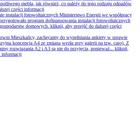
opotliwego mebla, jak również, co należy do tego rodzaju odpadów
alszej części informacji
e instalacji fotowoltaicznych
Ministerstwo Energii we współpracy
rzygotowało program dofinansowania instalacji fotowoltaicznych
o gospodarstw domowych.
kliknij, aby przejść do dalszej części
owni Mieszkańcy, zachęcamy do wypełniania ankiety w sprawie
zyjna koncepcja A4 ze zmianą węzła przy galerii na tzw. caro). Z
iny rozwiązania A2 i A3 są nie do przyjęcia, ponieważ...
kliknij,
i informacji