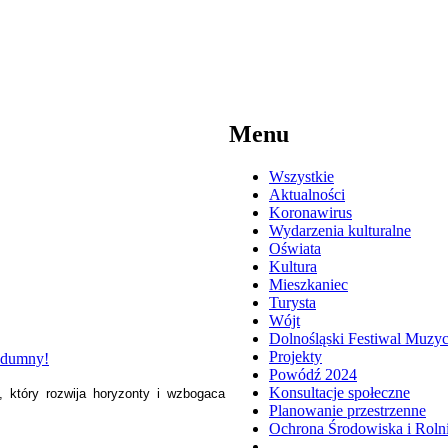
Menu
Wszystkie
Aktualności
Koronawirus
Wydarzenia kulturalne
Oświata
Kultura
Mieszkaniec
Turysta
Wójt
Dolnośląski Festiwal Muzy
Projekty
Powódź 2024
Konsultacje społeczne
s, który rozwija horyzonty i wzbogaca
Planowanie przestrzenne
Ochrona Środowiska i Roln