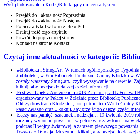
Wyślij link e-mailem
Kod QR linkujący do tego artykułu
Przejdź do - aktualność
Poprzednia
Przejdź do - aktualność
Następna
Pobierz artykuł w formie pliku
Pdf
Drukuj
treść tego artykułu
Powrót
do poprzedniej strony
Kontakt
na stronie Kontakt
Czytaj inne aktualności w kategorii: Bibli
#biblioteka i String.Art.
W ramach ogólnopolskiego Tygodnia 
#biblioteka, w Filii Biblioteki Publicznej Gminy Kłodzko w
zostały warsztaty String.art., czyli wyszywanie na drewnie. Za
kliknij, aby przejść do dalszej części informacji
Festiwal bajek z Andersenem 2019
Za nami już 11. Festiwal 
organizowany w Pałacu w Żelaźnie przez Bibliotekę Publicz
Ołdrzychowicach Kłodzkich, pod patronatem Wójta Gminy Kł
Pałac Żelazno oraz...
kliknij, aby przejść do dalszej części info
Łączy nas pamięć, szacunek i nadzieja…
19 kwietnia 2019 ro
rocznicy wybuchu powstania w getcie warszawskim – najwię
podczas II wojny światowej, a zarazem pierwszego powstania
Trwało do 16 maja. Muzeum...
kliknij, aby przejść do dalszej 