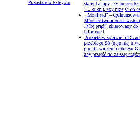
Pozostałe w kategorii
starej kanapy czy innego kł
–...
kliknij, aby przejść do d
„Mój Prąd” – dofinansowani
Ministerstwem Środowiska p
„Mój prąd”, skierowany d
informacji
Ankieta w sprawie S8
Szan
przebiegu S8 (najmniej inwa
punktu widzenia interesu Gm
aby przejść do dalszej częśc