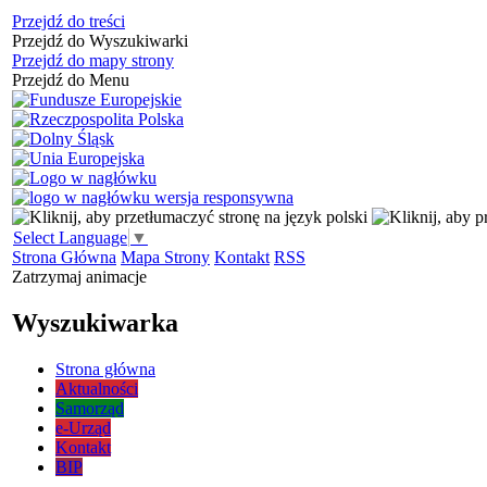
Przejdź do treści
Przejdź do Wyszukiwarki
Przejdź do mapy strony
Przejdź do Menu
Select Language
▼
Strona Główna
Mapa Strony
Kontakt
RSS
Zatrzymaj animacje
Wyszukiwarka
Strona główna
Aktualności
Samorząd
e-Urząd
Kontakt
BIP