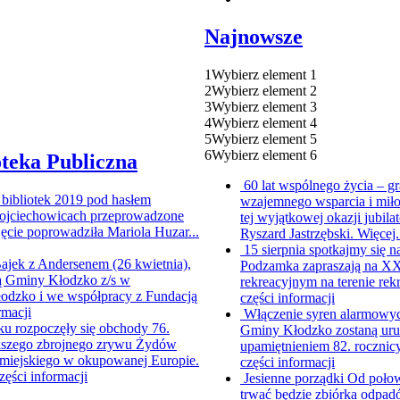
Najnowsze
1
Wybierz element 1
2
Wybierz element 2
3
Wybierz element 3
4
Wybierz element 4
5
Wybierz element 5
6
Wybierz element 6
oteka Publiczna
60 lat wspólnego życia – g
bibliotek 2019 pod hasłem
wzajemnego wsparcia i miło
 Wojciechowicach przeprowadzone
tej wyjątkowej okazji jubi
jęcie poprowadziła Mariola Huzar...
Ryszard Jastrzębski. Więcej.
15 sierpnia spotkajmy si
Bajek z Andersenem (26 kwietnia),
Podzamka zapraszają na XX 
ną Gminy Kłodzko z/s w
rekreacyjnym na terenie rek
odzko i we współpracy z Fundacją
części informacji
rmacji
Włączenie syren alarmowyc
ku rozpoczęły się obchody 76.
Gminy Kłodzko zostaną uru
kszego zbrojnego zrywu Żydów
upamiętnieniem 82. rocznic
 miejskiego w okupowanej Europie.
części informacji
części informacji
Jesienne porządki
Od połow
trwać będzie zbiórka odpad