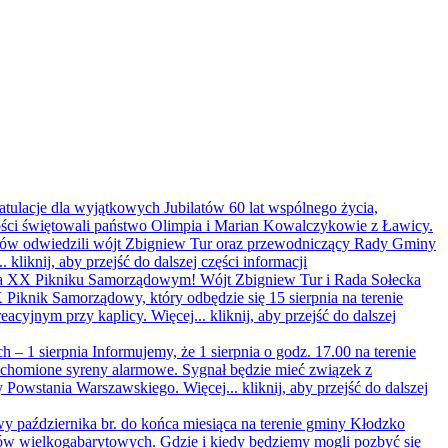
ratulacje dla wyjątkowych Jubilatów
60 lat wspólnego życia,
ści świętowali państwo Olimpia i Marian Kowalczykowie z Ławicy.
latów odwiedzili wójt Zbigniew Tur oraz przewodniczący Rady Gminy
..
kliknij, aby przejść do dalszej części informacji
ę na XX Pikniku Samorządowym!
Wójt Zbigniew Tur i Rada Sołecka
Piknik Samorządowy, który odbędzie się 15 sierpnia na terenie
reacyjnym przy kaplicy. Więcej...
kliknij, aby przejść do dalszej
h – 1 sierpnia
Informujemy, że 1 sierpnia o godz. 17.00 na terenie
chomione syreny alarmowe. Sygnał będzie mieć związek z
y Powstania Warszawskiego. Więcej...
kliknij, aby przejść do dalszej
y października br. do końca miesiąca na terenie gminy Kłodzko
ów wielkogabarytowych. Gdzie i kiedy będziemy mogli pozbyć się