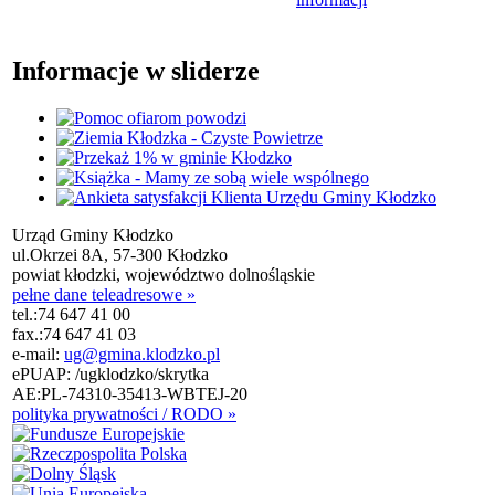
Informacje w sliderze
Urząd Gminy Kłodzko
ul.Okrzei 8A, 57-300 Kłodzko
powiat kłodzki, województwo dolnośląskie
pełne dane teleadresowe »
tel.:
74 647 41 00
fax.:
74 647 41 03
e-mail:
ug@gmina.klodzko.pl
ePUAP: /ugklodzko/skrytka
AE:PL-74310-35413-WBTEJ-20
polityka prywatności / RODO »