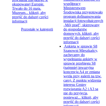
współpracy
okupowanej Europie.
Ministerstwem
Trwało do 16 maja.
Środowiska przygotowało
Muzeum...
kliknij, aby
program dofinansowania
przejść do dalszej części
instalacji fotowoltaicznych
informacji
„Mój prąd”, skierowany
Pozostałe w kategorii
do gospodarstw
domowych.
kliknij, aby
przejść do dalszej części
informacji
Ankieta w sprawie S8
Szanowni Mieszkańcy,
zachęcamy do
wypełniania ankiety w
sprawie przebiegu S8
(najmniej inwazyjna
koncepcja A4 ze zmianą
węzła przy galerii na tzw.
caro). Z punktu widzenia
interesu Gminy
rozwiązania A2 i A3 są
nie do przyjęcia,
ponieważ...
kliknij, aby
przejść do dalszej części
informacji