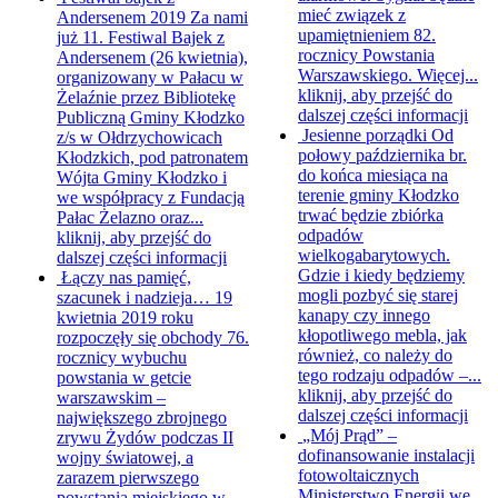
mieć związek z
Andersenem 2019
Za nami
upamiętnieniem 82.
już 11. Festiwal Bajek z
rocznicy Powstania
Andersenem (26 kwietnia),
Warszawskiego. Więcej...
organizowany w Pałacu w
kliknij, aby przejść do
Żelaźnie przez Bibliotekę
dalszej części informacji
Publiczną Gminy Kłodzko
Jesienne porządki
Od
z/s w Ołdrzychowicach
połowy października br.
Kłodzkich, pod patronatem
do końca miesiąca na
Wójta Gminy Kłodzko i
terenie gminy Kłodzko
we współpracy z Fundacją
trwać będzie zbiórka
Pałac Żelazno oraz...
odpadów
kliknij, aby przejść do
wielkogabarytowych.
dalszej części informacji
Gdzie i kiedy będziemy
Łączy nas pamięć,
mogli pozbyć się starej
szacunek i nadzieja…
19
kanapy czy innego
kwietnia 2019 roku
kłopotliwego mebla, jak
rozpoczęły się obchody 76.
również, co należy do
rocznicy wybuchu
tego rodzaju odpadów –...
powstania w getcie
kliknij, aby przejść do
warszawskim –
dalszej części informacji
największego zbrojnego
„Mój Prąd” –
zrywu Żydów podczas II
dofinansowanie instalacji
wojny światowej, a
fotowoltaicznych
zarazem pierwszego
Ministerstwo Energii we
powstania miejskiego w