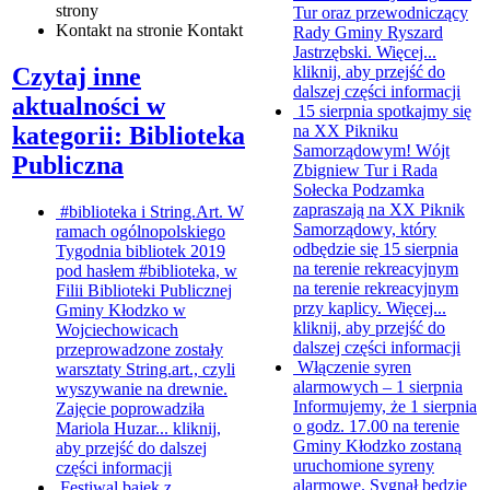
strony
Tur oraz przewodniczący
Kontakt
na stronie Kontakt
Rady Gminy Ryszard
Jastrzębski. Więcej...
kliknij, aby przejść do
Czytaj inne
dalszej części informacji
aktualności w
15 sierpnia spotkajmy się
na XX Pikniku
kategorii: Biblioteka
Samorządowym!
Wójt
Publiczna
Zbigniew Tur i Rada
Sołecka Podzamka
zapraszają na XX Piknik
#biblioteka i String.Art.
W
Samorządowy, który
ramach ogólnopolskiego
odbędzie się 15 sierpnia
Tygodnia bibliotek 2019
na terenie rekreacyjnym
pod hasłem #biblioteka, w
na terenie rekreacyjnym
Filii Biblioteki Publicznej
przy kaplicy. Więcej...
Gminy Kłodzko w
kliknij, aby przejść do
Wojciechowicach
dalszej części informacji
przeprowadzone zostały
Włączenie syren
warsztaty String.art., czyli
alarmowych – 1 sierpnia
wyszywanie na drewnie.
Informujemy, że 1 sierpnia
Zajęcie poprowadziła
o godz. 17.00 na terenie
Mariola Huzar...
kliknij,
Gminy Kłodzko zostaną
aby przejść do dalszej
uruchomione syreny
części informacji
alarmowe. Sygnał będzie
Festiwal bajek z