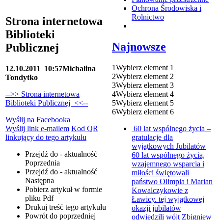
Ochrona Środowiska i
Rolnictwo
Strona internetowa
Biblioteki
Najnowsze
Publicznej
1
Wybierz element 1
12.10.2011
10:57
Michalina
2
Wybierz element 2
Tondytko
3
Wybierz element 3
4
Wybierz element 4
-->> Strona internetowa
5
Wybierz element 5
Biblioteki Publicznej <<--
6
Wybierz element 6
Wyślij na Facebooka
60 lat wspólnego życia –
Wyślij link e-mailem
Kod QR
gratulacje dla
linkujący do tego artykułu
wyjątkowych Jubilatów
Przejdź do - aktualność
60 lat wspólnego życia,
Poprzednia
wzajemnego wsparcia i
Przejdź do - aktualność
miłości świętowali
Następna
państwo Olimpia i Marian
Pobierz artykuł w formie
Kowalczykowie z
pliku
Pdf
Ławicy. tej wyjątkowej
Drukuj
treść tego artykułu
okazji jubilatów
Powrót
do poprzedniej
odwiedzili wójt Zbigniew