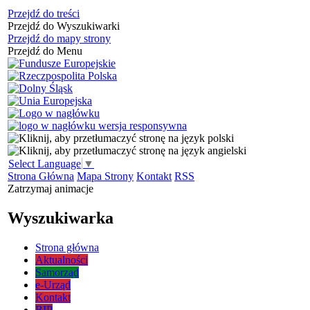
Przejdź do treści
Przejdź do Wyszukiwarki
Przejdź do mapy strony
Przejdź do Menu
Select Language
▼
Strona Główna
Mapa Strony
Kontakt
RSS
Zatrzymaj animacje
Wyszukiwarka
Strona główna
Aktualności
Samorząd
e-Urząd
Kontakt
BIP