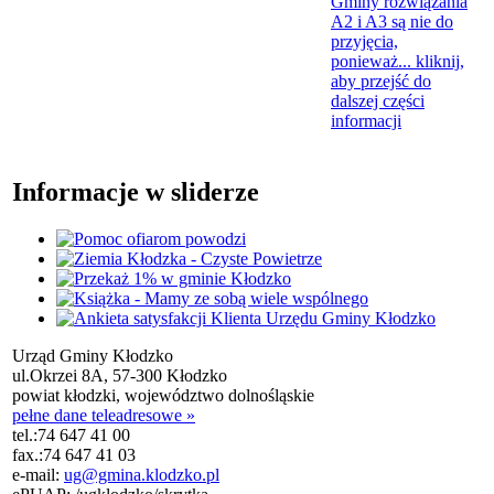
Gminy rozwiązania
A2 i A3 są nie do
przyjęcia,
ponieważ...
kliknij,
aby przejść do
dalszej części
informacji
Informacje w sliderze
Urząd Gminy Kłodzko
ul.Okrzei 8A, 57-300 Kłodzko
powiat kłodzki, województwo dolnośląskie
pełne dane teleadresowe »
tel.:
74 647 41 00
fax.:
74 647 41 03
e-mail:
ug@gmina.klodzko.pl