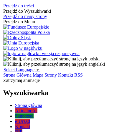
Przejdź do treści
Przejdź do Wyszukiwarki
Przejdź do mapy strony
Przejdź do Menu
Select Language
▼
Strona Główna
Mapa Strony
Kontakt
RSS
Zatrzymaj animacje
Wyszukiwarka
Strona główna
Aktualności
Samorząd
e-Urząd
Kontakt
BIP