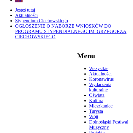
Jesteś tutaj
Aktualności
Stypendium Ciechowskiego
OGŁOSZENIE O NABORZE WNIOSKÓW DO
PROGRAMU STYPENDIALNEGO IM. GRZEGORZA
CIECHOWSKIEGO
Menu
Wszystkie
Aktualności
Koronawirus
Wydarzenia
kulturalne
Oświata
Kultura
Mieszkaniec
Turysta
Wójt
Dolnośląski Festiwal
Muzyczny
Projekty