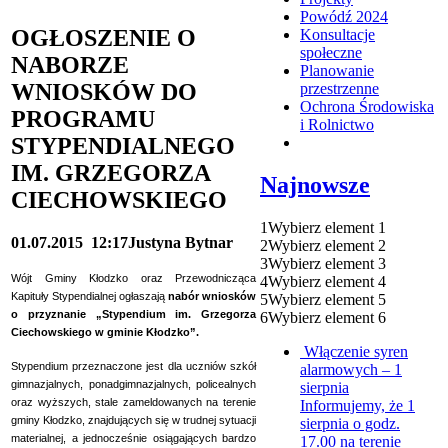
Powódź 2024
OGŁOSZENIE O
Konsultacje
społeczne
NABORZE
Planowanie
WNIOSKÓW DO
przestrzenne
Ochrona Środowiska
PROGRAMU
i Rolnictwo
STYPENDIALNEGO
IM. GRZEGORZA
Najnowsze
CIECHOWSKIEGO
1
Wybierz element 1
01.07.2015
12:17
Justyna Bytnar
2
Wybierz element 2
3
Wybierz element 3
Wójt Gminy Kłodzko oraz Przewodnicząca
4
Wybierz element 4
Kapituły Stypendialnej ogłaszają
nabór wniosków
5
Wybierz element 5
o przyznanie „Stypendium im. Grzegorza
6
Wybierz element 6
Ciechowskiego w gminie Kłodzko”.
Włączenie syren
Stypendium przeznaczone jest dla uczniów szkół
alarmowych – 1
gimnazjalnych, ponadgimnazjalnych, policealnych
sierpnia
oraz wyższych, stale zameldowanych na terenie
Informujemy, że 1
gminy Kłodzko, znajdujących się w trudnej sytuacji
sierpnia o godz.
materialnej, a jednocześnie osiągających bardzo
17.00 na terenie