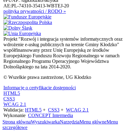
ePUAP: /ugklodzko/skrytka
AE:PL-74310-35413-WBTEJ-20
polityka prywatności / RODO »
Projekt "Rozwój i integracja systemów informatycznych oraz
wdrożenie e-usług publicznych na terenie Gminy Kłodzko"
współfinansowany przez Unię Europejską ze środków
Europejskiego Funduszu Rozwoju Regionalnego w ramach
Regionalnego Programu Operacyjnego Województwa
Dolnośląskiego na lata 2014-2020.
© Wszelkie prawa zastrzeżone, UG Kłodzko
Informacje o certyfikacie dostępności
HTML5
CSS3
WCAG 2.1
Walidacja:
HTML5
+
CSS3
+
WCAG 2.1
Wykonanie
CONCEPT
Intermedia
Strona główna
Wyszukiwarka
Narzędzia
Menu główne
Menu
szczegółowe