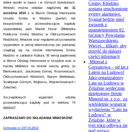
dobre wyniki w nauce i w różnych dziedzinach.
Gminy Kłodzko
Wnioski można składać najpóźniej
do 11
zostaną uruchomione
września 2015 r.
w Biurze Obsługi Interesanta
syreny alarmowe.
Urzędu Gminy w Kłodzku (parter) lub
Sygnał będzie mieć
bezpośrednio u przewodniczącej kapituły
związek z
stypendialnej pani Marioli Huzar (Biblioteka
upamiętnieniem 82.
Publiczna Gminy Kłodzko w Ołdrzychowicach
rocznicy Powstania
Kłodzkich). Wniosek oraz regulamin przyznawania
Warszawskiego.
stypendium w wersji elektronicznej (do pobrania)
Więcej...
kliknij, aby
znajdują się na stronie internetowej Gminy
przejść do dalszej
Kłodzko w zakładce Kultura. W wersji papierowej
części informacji
w Biurze Obsługi Interesanta w Urzędzie oraz w
Mineral z
każdej bibliotece na terenie naszej gminy (w
Gorzanowa – od lat z
Bierkowicach, Jaszkowej Górnej, Krosnowicach,
Latem na Ludowo!
Ołdrzychowicach Kłodzkich, Starym Wielisławiu,
Jako organizatorzy
Szalejowie Górnym, Wojborzu, Wojciechowicach i
Lata na Ludowo w
Żelaźnie).
Żelaźnie serdecznie
dziękujemy firmie
Szczegółowych wyjaśnień udziela
Mineral sp. z o.o. za
przewodnicząca kapituły pod nr telefonu 74
wieloletnie wsparcie
8689207.
wydarzenia "Lato na
Ludowo" w
ZAPRASZAMY DO SKŁADANIA WNIOSKÓW!
Żelaźnie, które w
tym roku odbywa się
Uchwała nr 237.VI.2012
pod nazwą: