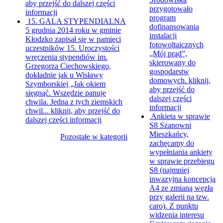
aby przejść do dalszej części
przygotowało
informacji
program
15. GALA STYPENDIALNA
dofinansowania
5 grudnia 2014 roku w gminie
instalacji
Kłodzko zapisał się w pamięci
fotowoltaicznych
uczestników 15. Uroczystości
„Mój prąd”,
wręczenia stypendiów im.
skierowany do
Grzegorza Ciechowskiego,
gospodarstw
dokładnie jak u Wisławy
domowych.
kliknij,
Szymborskiej „Jak okiem
aby przejść do
sięgnąć. Wszędzie panuje
dalszej części
chwila. Jedna z tych ziemskich
informacji
chwil...
kliknij, aby przejść do
Ankieta w sprawie
dalszej części informacji
S8
Szanowni
Mieszkańcy,
Pozostałe w kategorii
zachęcamy do
wypełniania ankiety
w sprawie przebiegu
S8 (najmniej
inwazyjna koncepcja
A4 ze zmianą węzła
przy galerii na tzw.
caro). Z punktu
widzenia interesu