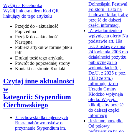
Dolnośląski Festiwal
Wyślij na Facebooka
Folkloru "Lato na
Wyślij link e-mailem
Kod QR
Ludowo!
kliknij, aby
linkujący do tego artykułu
przejść do dalszej
części informacji
Przejdź do - aktualność
Zawiadomienie o
Poprzednia
wpłynięciu oferty
Na
Przejdź do - aktualność
podstawie art. 19a
Następna
ust. 3 ustawy z dnia
Pobierz artykuł w formie pliku
24 kwietnia 2003 r. o
Pdf
działalności pożytku
Drukuj
treść tego artykułu
publicznego i o
Powrót
do poprzedniej strony
wolontariacie (t.j.
Kontakt
na stronie Kontakt
Dz.U. z 2025 r. poz.
1338 ze zm.)
Czytaj inne aktualności
informuję, iż do
w
Urzędu Gminy
Kłodzko wpłynęła
kategorii: Stypendium
oferta. Więcej...
Ciechowskiego
kliknij, aby przejść
do dalszej części
informacji
Ciechowski dla najlepszych
Jesienne porządki
Rusza nabór wniosków o
Od połowy
przyznanie Stypendium im.
października br. do