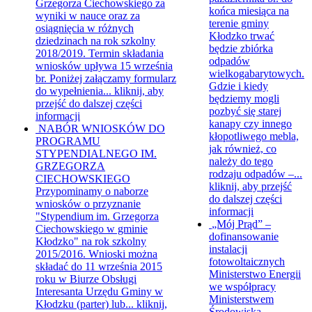
Grzegorza Ciechowskiego za
końca miesiąca na
wyniki w nauce oraz za
terenie gminy
osiągnięcia w różnych
Kłodzko trwać
dziedzinach na rok szkolny
będzie zbiórka
2018/2019. Termin składania
odpadów
wniosków upływa 15 września
wielkogabarytowych.
br. Poniżej załączamy formularz
Gdzie i kiedy
do wypełnienia...
kliknij, aby
będziemy mogli
przejść do dalszej części
pozbyć się starej
informacji
kanapy czy innego
NABÓR WNIOSKÓW DO
kłopotliwego mebla,
PROGRAMU
jak również, co
STYPENDIALNEGO IM.
należy do tego
GRZEGORZA
rodzaju odpadów –...
CIECHOWSKIEGO
kliknij, aby przejść
Przypominamy o naborze
do dalszej części
wniosków o przyznanie
informacji
"Stypendium im. Grzegorza
„Mój Prąd” –
Ciechowskiego w gminie
dofinansowanie
Kłodzko" na rok szkolny
instalacji
2015/2016. Wnioski można
fotowoltaicznych
składać do 11 września 2015
Ministerstwo Energii
roku w Biurze Obsługi
we współpracy
Interesanta Urzędu Gminy w
Ministerstwem
Kłodzku (parter) lub...
kliknij,
Środowiska