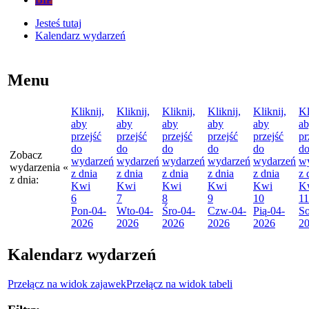
Jesteś tutaj
Kalendarz wydarzeń
Menu
Kliknij,
Kliknij,
Kliknij,
Kliknij,
Kliknij,
Kl
aby
aby
aby
aby
aby
a
przejść
przejść
przejść
przejść
przejść
pr
do
do
do
do
do
d
Zobacz
wydarzeń
wydarzeń
wydarzeń
wydarzeń
wydarzeń
w
wydarzenia
«
z dnia
z dnia
z dnia
z dnia
z dnia
z 
z dnia:
Kwi
Kwi
Kwi
Kwi
Kwi
K
6
7
8
9
10
11
Pon
-04-
Wto
-04-
Śro
-04-
Czw
-04-
Pią
-04-
S
2026
2026
2026
2026
2026
2
Kalendarz wydarzeń
Przełącz na widok zajawek
Przełącz na widok tabeli