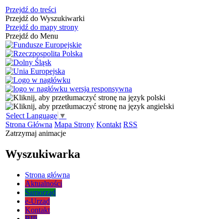
Przejdź do treści
Przejdź do Wyszukiwarki
Przejdź do mapy strony
Przejdź do Menu
Select Language
▼
Strona Główna
Mapa Strony
Kontakt
RSS
Zatrzymaj animacje
Wyszukiwarka
Strona główna
Aktualności
Samorząd
e-Urząd
Kontakt
BIP