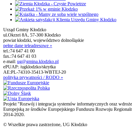
Urząd Gminy Kłodzko
ul.Okrzei 8A, 57-300 Kłodzko
powiat kłodzki, województwo dolnośląskie
pełne dane teleadresowe »
tel.:
74 647 41 00
fax.:
74 647 41 03
e-mail:
ug@gmina.klodzko.pl
ePUAP: /ugklodzko/skrytka
AE:PL-74310-35413-WBTEJ-20
polityka prywatności / RODO »
Projekt "Rozwój i integracja systemów informatycznych oraz wdroż
Europejską ze środków Europejskiego Funduszu Rozwoju Regional
2014-2020.
© Wszelkie prawa zastrzeżone, UG Kłodzko