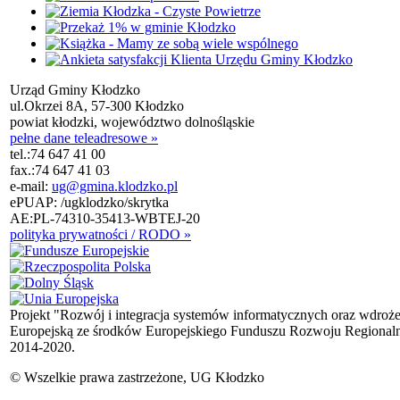
Urząd Gminy Kłodzko
ul.Okrzei 8A, 57-300 Kłodzko
powiat kłodzki, województwo dolnośląskie
pełne dane teleadresowe »
tel.:
74 647 41 00
fax.:
74 647 41 03
e-mail:
ug@gmina.klodzko.pl
ePUAP: /ugklodzko/skrytka
AE:PL-74310-35413-WBTEJ-20
polityka prywatności / RODO »
Projekt "Rozwój i integracja systemów informatycznych oraz wdroż
Europejską ze środków Europejskiego Funduszu Rozwoju Regional
2014-2020.
© Wszelkie prawa zastrzeżone, UG Kłodzko