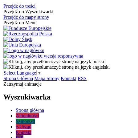
Przejdź do treści
Przejdź do Wyszukiwarki
Przejdź do mapy strony
Przejdź do Menu
Select Language
▼
Strona Główna
Mapa Strony
Kontakt
RSS
Zatrzymaj animacje
Wyszukiwarka
Strona główna
Aktualności
Samorząd
e-Urząd
Kontakt
BIP