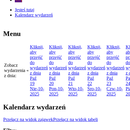
Jesteś tutaj
Kalendarz wydarzeń
Menu
Kliknij,
Kliknij,
Kliknij,
Kliknij,
Kliknij,
Kl
aby
aby
aby
aby
aby
a
przejść
przejść
przejść
przejść
przejść
pr
do
do
do
do
do
d
Zobacz
wydarzeń
wydarzeń
wydarzeń
wydarzeń
wydarzeń
w
wydarzenia
«
z dnia
z dnia
z dnia
z dnia
z dnia
z 
z dnia:
Paź
Paź
Paź
Paź
Paź
P
19
20
21
22
23
2
Nie
-10-
Pon
-10-
Wto
-10-
Śro
-10-
Czw
-10-
Pi
2025
2025
2025
2025
2025
2
Kalendarz wydarzeń
Przełącz na widok zajawek
Przełącz na widok tabeli