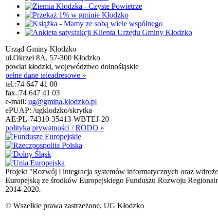
Urząd Gminy Kłodzko
ul.Okrzei 8A, 57-300 Kłodzko
powiat kłodzki, województwo dolnośląskie
pełne dane teleadresowe »
tel.:
74 647 41 00
fax.:
74 647 41 03
e-mail:
ug@gmina.klodzko.pl
ePUAP: /ugklodzko/skrytka
AE:PL-74310-35413-WBTEJ-20
polityka prywatności / RODO »
Projekt "Rozwój i integracja systemów informatycznych oraz wdroż
Europejską ze środków Europejskiego Funduszu Rozwoju Regional
2014-2020.
© Wszelkie prawa zastrzeżone, UG Kłodzko