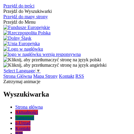
Przejdź do treści
Przejdź do Wyszukiwarki
Przejdź do mapy strony
Przejdź do Menu
Select Language
▼
Strona Główna
Mapa Strony
Kontakt
RSS
Zatrzymaj animacje
Wyszukiwarka
Strona główna
Aktualności
Samorząd
e-Urząd
Kontakt
BIP