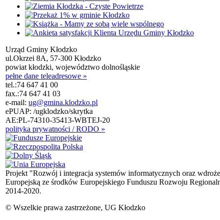
Urząd Gminy Kłodzko
ul.Okrzei 8A, 57-300 Kłodzko
powiat kłodzki, województwo dolnośląskie
pełne dane teleadresowe »
tel.:
74 647 41 00
fax.:
74 647 41 03
e-mail:
ug@gmina.klodzko.pl
ePUAP: /ugklodzko/skrytka
AE:PL-74310-35413-WBTEJ-20
polityka prywatności / RODO »
Projekt "Rozwój i integracja systemów informatycznych oraz wdroż
Europejską ze środków Europejskiego Funduszu Rozwoju Regional
2014-2020.
© Wszelkie prawa zastrzeżone, UG Kłodzko