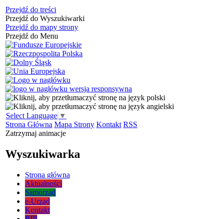
Przejdź do treści
Przejdź do Wyszukiwarki
Przejdź do mapy strony
Przejdź do Menu
Select Language
▼
Strona Główna
Mapa Strony
Kontakt
RSS
Zatrzymaj animacje
Wyszukiwarka
Strona główna
Aktualności
Samorząd
e-Urząd
Kontakt
BIP