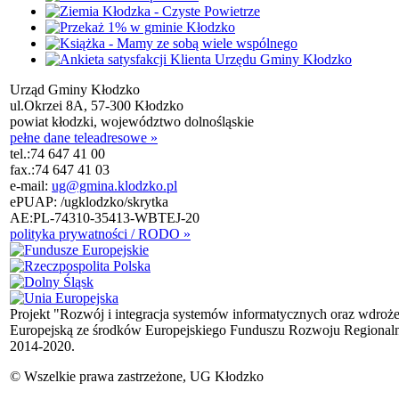
Urząd Gminy Kłodzko
ul.Okrzei 8A, 57-300 Kłodzko
powiat kłodzki, województwo dolnośląskie
pełne dane teleadresowe »
tel.:
74 647 41 00
fax.:
74 647 41 03
e-mail:
ug@gmina.klodzko.pl
ePUAP: /ugklodzko/skrytka
AE:PL-74310-35413-WBTEJ-20
polityka prywatności / RODO »
Projekt "Rozwój i integracja systemów informatycznych oraz wdroż
Europejską ze środków Europejskiego Funduszu Rozwoju Regional
2014-2020.
© Wszelkie prawa zastrzeżone, UG Kłodzko