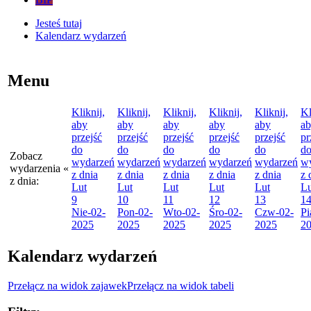
Jesteś tutaj
Kalendarz wydarzeń
Menu
Kliknij,
Kliknij,
Kliknij,
Kliknij,
Kliknij,
Kl
aby
aby
aby
aby
aby
a
przejść
przejść
przejść
przejść
przejść
pr
do
do
do
do
do
d
Zobacz
wydarzeń
wydarzeń
wydarzeń
wydarzeń
wydarzeń
w
wydarzenia
«
z dnia
z dnia
z dnia
z dnia
z dnia
z 
z dnia:
Lut
Lut
Lut
Lut
Lut
Lu
9
10
11
12
13
1
Nie
-02-
Pon
-02-
Wto
-02-
Śro
-02-
Czw
-02-
Pi
2025
2025
2025
2025
2025
2
Kalendarz wydarzeń
Przełącz na widok zajawek
Przełącz na widok tabeli