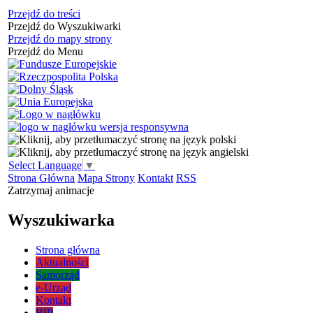
Przejdź do treści
Przejdź do Wyszukiwarki
Przejdź do mapy strony
Przejdź do Menu
Select Language
▼
Strona Główna
Mapa Strony
Kontakt
RSS
Zatrzymaj animacje
Wyszukiwarka
Strona główna
Aktualności
Samorząd
e-Urząd
Kontakt
BIP