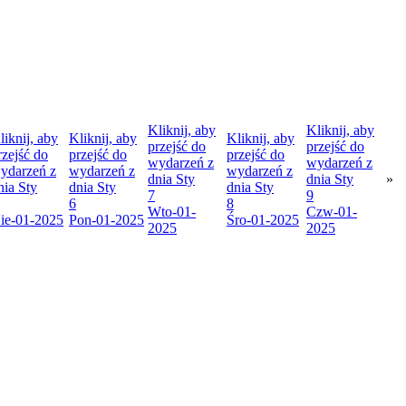
Kliknij, aby
Kliknij, aby
liknij, aby
Kliknij, aby
Kliknij, aby
przejść do
przejść do
rzejść do
przejść do
przejść do
wydarzeń z
wydarzeń z
ydarzeń z
wydarzeń z
wydarzeń z
dnia
Sty
dnia
Sty
»
nia
Sty
dnia
Sty
dnia
Sty
7
9
6
8
Wto
-01-
Czw
-01-
ie
-01-2025
Pon
-01-2025
Śro
-01-2025
2025
2025