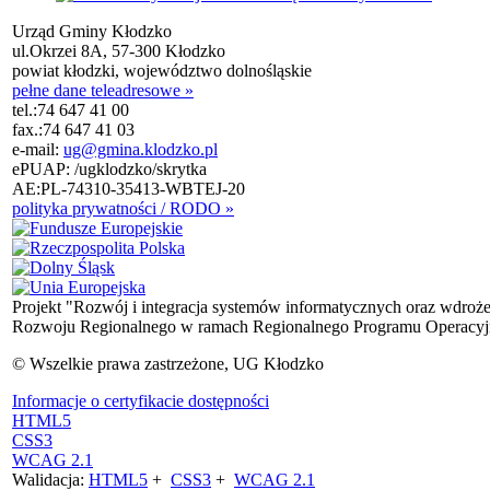
Urząd Gminy Kłodzko
ul.Okrzei 8A, 57-300 Kłodzko
powiat kłodzki, województwo dolnośląskie
pełne dane teleadresowe »
tel.:
74 647 41 00
fax.:
74 647 41 03
e-mail:
ug@gmina.klodzko.pl
ePUAP: /ugklodzko/skrytka
AE:PL-74310-35413-WBTEJ-20
polityka prywatności / RODO »
Projekt "Rozwój i integracja systemów informatycznych oraz wdroż
Rozwoju Regionalnego w ramach Regionalnego Programu Operacyjn
© Wszelkie prawa zastrzeżone, UG Kłodzko
Informacje o certyfikacie dostępności
HTML5
CSS3
WCAG 2.1
Walidacja:
HTML5
+
CSS3
+
WCAG 2.1