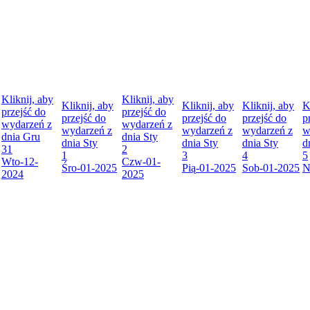
Kliknij, aby
Kliknij, aby
Kliknij, aby
Kliknij, aby
Kliknij, aby
K
przejść do
przejść do
przejść do
przejść do
przejść do
p
wydarzeń z
wydarzeń z
wydarzeń z
wydarzeń z
wydarzeń z
w
dnia
Gru
dnia
Sty
dnia
Sty
dnia
Sty
dnia
Sty
d
31
2
1
3
4
5
Wto
-12-
Czw
-01-
Śro
-01-2025
Pią
-01-2025
Sob
-01-2025
N
2024
2025