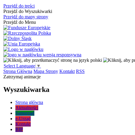
Przejdź do treści
Przejdź do Wyszukiwarki
Przejdź do mapy strony
Przejdź do Menu
Select Language
▼
Strona Główna
Mapa Strony
Kontakt
RSS
Zatrzymaj animacje
Wyszukiwarka
Strona główna
Aktualności
Samorząd
e-Urząd
Kontakt
BIP