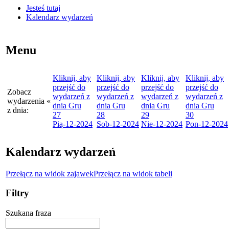
Jesteś tutaj
Kalendarz wydarzeń
Menu
Kliknij, aby
Kliknij, aby
Kliknij, aby
Kliknij, aby
przejść do
przejść do
przejść do
przejść do
Zobacz
wydarzeń z
wydarzeń z
wydarzeń z
wydarzeń z
wydarzenia
«
dnia
Gru
dnia
Gru
dnia
Gru
dnia
Gru
z dnia:
27
28
29
30
Pią
-12-2024
Sob
-12-2024
Nie
-12-2024
Pon
-12-2024
Kalendarz wydarzeń
Przełącz na widok zajawek
Przełącz na widok tabeli
Filtry
Szukana fraza