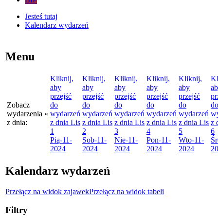
Jesteś tutaj
Kalendarz wydarzeń
Menu
Kliknij,
Kliknij,
Kliknij,
Kliknij,
Kliknij,
Kl
aby
aby
aby
aby
aby
a
przejść
przejść
przejść
przejść
przejść
pr
Zobacz
do
do
do
do
do
d
wydarzenia
«
wydarzeń
wydarzeń
wydarzeń
wydarzeń
wydarzeń
w
z dnia:
z dnia
Lis
z dnia
Lis
z dnia
Lis
z dnia
Lis
z dnia
Lis
z 
1
2
3
4
5
6
Pią
-11-
Sob
-11-
Nie
-11-
Pon
-11-
Wto
-11-
Śr
2024
2024
2024
2024
2024
2
Kalendarz wydarzeń
Przełącz na widok zajawek
Przełącz na widok tabeli
Filtry