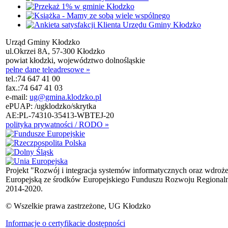
Urząd Gminy Kłodzko
ul.Okrzei 8A, 57-300 Kłodzko
powiat kłodzki, województwo dolnośląskie
pełne dane teleadresowe »
tel.:
74 647 41 00
fax.:
74 647 41 03
e-mail:
ug@gmina.klodzko.pl
ePUAP: /ugklodzko/skrytka
AE:PL-74310-35413-WBTEJ-20
polityka prywatności / RODO »
Projekt "Rozwój i integracja systemów informatycznych oraz wdroż
Europejską ze środków Europejskiego Funduszu Rozwoju Regional
2014-2020.
© Wszelkie prawa zastrzeżone, UG Kłodzko
Informacje o certyfikacie dostępności