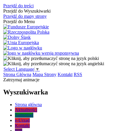
Przejdź do treści
Przejdź do Wyszukiwarki
Przejdź do mapy strony
Przejdź do Menu
Select Language
▼
Strona Główna
Mapa Strony
Kontakt
RSS
Zatrzymaj animacje
Wyszukiwarka
Strona główna
Aktualności
Samorząd
e-Urząd
Kontakt
BIP