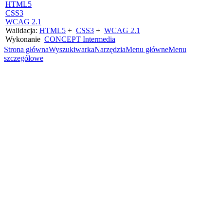
HTML5
CSS3
WCAG 2.1
Walidacja:
HTML5
+
CSS3
+
WCAG 2.1
Wykonanie
CONCEPT
Intermedia
Strona główna
Wyszukiwarka
Narzędzia
Menu główne
Menu
szczegółowe