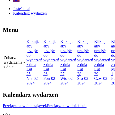
Jesteś tutaj
Kalendarz wydarzeń
Menu
Kliknij,
Kliknij,
Kliknij,
Kliknij,
Kliknij,
Kl
aby
aby
aby
aby
aby
a
przejść
przejść
przejść
przejść
przejść
pr
do
do
do
do
do
d
Zobacz
wydarzeń
wydarzeń
wydarzeń
wydarzeń
wydarzeń
w
wydarzenia
«
z dnia
z dnia
z dnia
z dnia
z dnia
z 
z dnia:
Lut
Lut
Lut
Lut
Lut
M
25
26
27
28
29
1
Nie
-02-
Pon
-02-
Wto
-02-
Śro
-02-
Czw
-02-
Pi
2024
2024
2024
2024
2024
2
Kalendarz wydarzeń
Przełącz na widok zajawek
Przełącz na widok tabeli