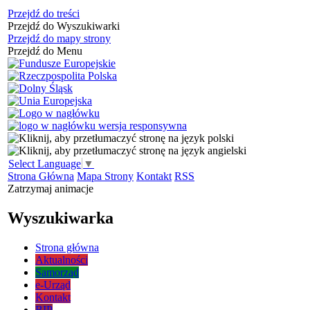
Przejdź do treści
Przejdź do Wyszukiwarki
Przejdź do mapy strony
Przejdź do Menu
Select Language
▼
Strona Główna
Mapa Strony
Kontakt
RSS
Zatrzymaj animacje
Wyszukiwarka
Strona główna
Aktualności
Samorząd
e-Urząd
Kontakt
BIP