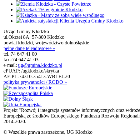
Urząd Gminy Kłodzko
ul.Okrzei 8A, 57-300 Kłodzko
powiat kłodzki, województwo dolnośląskie
pełne dane teleadresowe »
tel.:
74 647 41 00
fax.:
74 647 41 03
e-mail:
ug@gmina.klodzko.pl
ePUAP: /ugklodzko/skrytka
AE:PL-74310-35413-WBTEJ-20
polityka prywatności / RODO »
Projekt "Rozwój i integracja systemów informatycznych oraz wdroż
Europejską ze środków Europejskiego Funduszu Rozwoju Regional
2014-2020.
© Wszelkie prawa zastrzeżone, UG Kłodzko