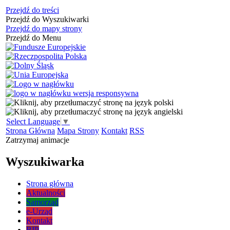
Przejdź do treści
Przejdź do Wyszukiwarki
Przejdź do mapy strony
Przejdź do Menu
Select Language
▼
Strona Główna
Mapa Strony
Kontakt
RSS
Zatrzymaj animacje
Wyszukiwarka
Strona główna
Aktualności
Samorząd
e-Urząd
Kontakt
BIP