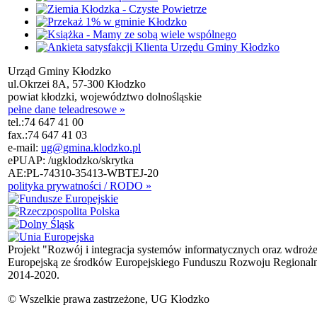
Urząd Gminy Kłodzko
ul.Okrzei 8A, 57-300 Kłodzko
powiat kłodzki, województwo dolnośląskie
pełne dane teleadresowe »
tel.:
74 647 41 00
fax.:
74 647 41 03
e-mail:
ug@gmina.klodzko.pl
ePUAP: /ugklodzko/skrytka
AE:PL-74310-35413-WBTEJ-20
polityka prywatności / RODO »
Projekt "Rozwój i integracja systemów informatycznych oraz wdroż
Europejską ze środków Europejskiego Funduszu Rozwoju Regional
2014-2020.
© Wszelkie prawa zastrzeżone, UG Kłodzko