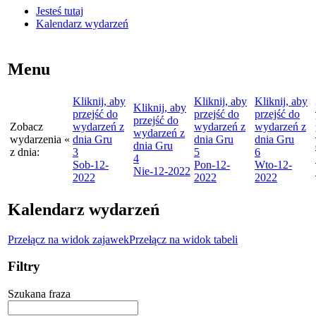
Jesteś tutaj
Kalendarz wydarzeń
Menu
Kliknij, aby
Kliknij, aby
Kliknij, aby
Kliknij, aby
przejść do
przejść do
przejść do
przejść do
Zobacz
wydarzeń z
wydarzeń z
wydarzeń z
wydarzeń z
wydarzenia
«
dnia
Gru
dnia
Gru
dnia
Gru
dnia
Gru
z dnia:
3
5
6
4
Sob
-12-
Pon
-12-
Wto
-12-
Nie
-12-2022
2022
2022
2022
Kalendarz wydarzeń
Przełącz na widok zajawek
Przełącz na widok tabeli
Filtry
Szukana fraza