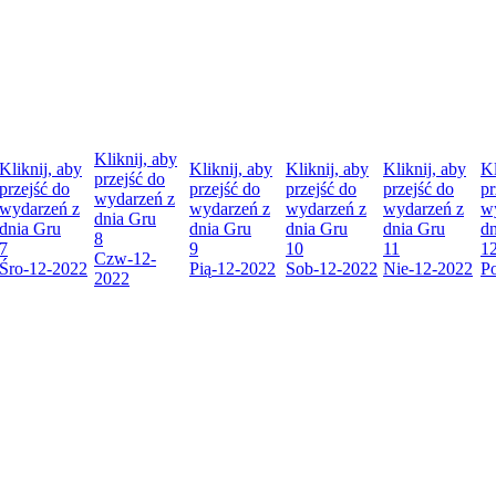
Kliknij, aby
Kliknij, aby
Kliknij, aby
Kliknij, aby
Kliknij, aby
Kl
przejść do
przejść do
przejść do
przejść do
przejść do
pr
wydarzeń z
wydarzeń z
wydarzeń z
wydarzeń z
wydarzeń z
w
dnia
Gru
dnia
Gru
dnia
Gru
dnia
Gru
dnia
Gru
d
8
7
9
10
11
1
Czw
-12-
Śro
-12-2022
Pią
-12-2022
Sob
-12-2022
Nie
-12-2022
P
2022