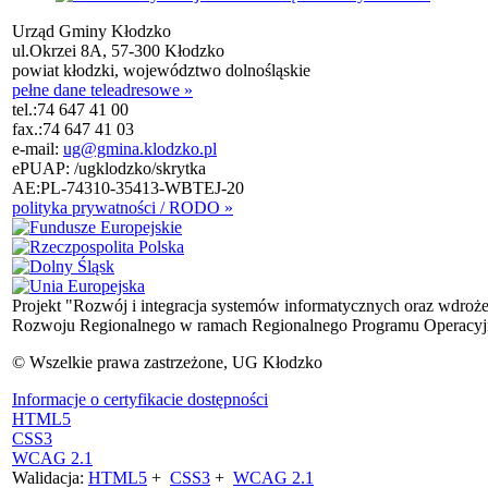
Urząd Gminy Kłodzko
ul.Okrzei 8A, 57-300 Kłodzko
powiat kłodzki, województwo dolnośląskie
pełne dane teleadresowe »
tel.:
74 647 41 00
fax.:
74 647 41 03
e-mail:
ug@gmina.klodzko.pl
ePUAP: /ugklodzko/skrytka
AE:PL-74310-35413-WBTEJ-20
polityka prywatności / RODO »
Projekt "Rozwój i integracja systemów informatycznych oraz wdroż
Rozwoju Regionalnego w ramach Regionalnego Programu Operacyjn
© Wszelkie prawa zastrzeżone, UG Kłodzko
Informacje o certyfikacie dostępności
HTML5
CSS3
WCAG 2.1
Walidacja:
HTML5
+
CSS3
+
WCAG 2.1