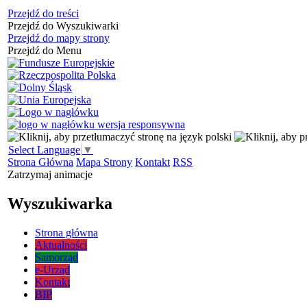
Przejdź do treści
Przejdź do Wyszukiwarki
Przejdź do mapy strony
Przejdź do Menu
Select Language
▼
Strona Główna
Mapa Strony
Kontakt
RSS
Zatrzymaj animacje
Wyszukiwarka
Strona główna
Aktualności
Samorząd
e-Urząd
Kontakt
BIP