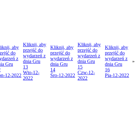
Kliknij, aby
Kliknij, aby
iknij, aby
Kliknij, aby
Kliknij, aby
przejść do
przejść do
zejść do
przejść do
przejść do
wydarzeń z
wydarzeń z
ydarzeń z
wydarzeń z
wydarzeń z
dnia
Gru
dnia
Gru
»
nia
Gru
dnia
Gru
dnia
Gru
13
15
2
14
16
Wto
-12-
Czw
-12-
on
-12-2022
Śro
-12-2022
Pią
-12-2022
2022
2022