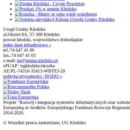
Urząd Gminy Kłodzko
ul.Okrzei 8A, 57-300 Kłodzko
powiat kłodzki, województwo dolnośląskie
pełne dane teleadresowe »
tel.:
74 647 41 00
fax.:
74 647 41 03
e-mail:
ug@gmina.klodzko.pl
ePUAP: /ugklodzko/skrytka
AE:PL-74310-35413-WBTEJ-20
polityka prywatności / RODO »
Projekt "Rozwój i integracja systemów informatycznych oraz wdroż
Europejską ze środków Europejskiego Funduszu Rozwoju Regional
2014-2020.
© Wszelkie prawa zastrzeżone, UG Kłodzko