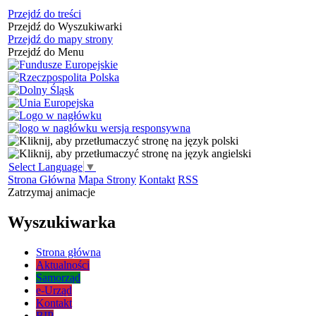
Przejdź do treści
Przejdź do Wyszukiwarki
Przejdź do mapy strony
Przejdź do Menu
Select Language
▼
Strona Główna
Mapa Strony
Kontakt
RSS
Zatrzymaj animacje
Wyszukiwarka
Strona główna
Aktualności
Samorząd
e-Urząd
Kontakt
BIP