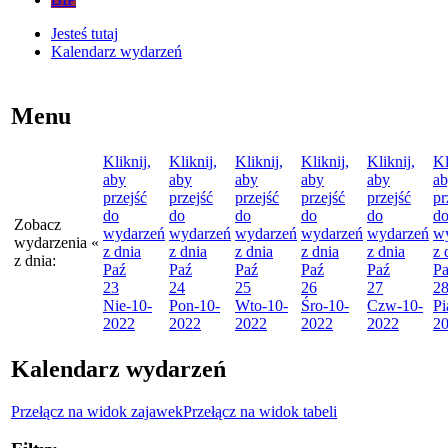
Jesteś tutaj
Kalendarz wydarzeń
Menu
Kliknij,
Kliknij,
Kliknij,
Kliknij,
Kliknij,
Kl
aby
aby
aby
aby
aby
a
przejść
przejść
przejść
przejść
przejść
pr
do
do
do
do
do
d
Zobacz
wydarzeń
wydarzeń
wydarzeń
wydarzeń
wydarzeń
w
wydarzenia
«
z dnia
z dnia
z dnia
z dnia
z dnia
z 
z dnia:
Paź
Paź
Paź
Paź
Paź
P
23
24
25
26
27
2
Nie
-10-
Pon
-10-
Wto
-10-
Śro
-10-
Czw
-10-
Pi
2022
2022
2022
2022
2022
2
Kalendarz wydarzeń
Przełącz na widok zajawek
Przełącz na widok tabeli