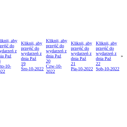
iknij, aby
Kliknij, aby
Kliknij, aby
Kliknij, aby
Kliknij, aby
zejść do
przejść do
przejść do
przejść do
przejść do
ydarzeń z
wydarzeń z
wydarzeń z
wydarzeń z
wydarzeń z
nia
Paź
dnia
Paź
»
dnia
Paź
dnia
Paź
dnia
Paź
8
20
19
21
22
to
-10-
Czw
-10-
Śro
-10-2022
Pią
-10-2022
Sob
-10-2022
022
2022