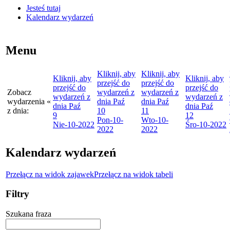
Jesteś tutaj
Kalendarz wydarzeń
Menu
Kliknij, aby
Kliknij, aby
Kliknij, aby
Kliknij, aby
przejść do
przejść do
przejść do
przejść do
Zobacz
wydarzeń z
wydarzeń z
wydarzeń z
wydarzeń z
wydarzenia
«
dnia
Paź
dnia
Paź
dnia
Paź
dnia
Paź
z dnia:
10
11
9
12
Pon
-10-
Wto
-10-
Nie
-10-2022
Śro
-10-2022
2022
2022
Kalendarz wydarzeń
Przełącz na widok zajawek
Przełącz na widok tabeli
Filtry
Szukana fraza