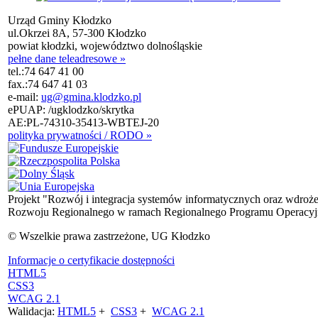
Urząd Gminy Kłodzko
ul.Okrzei 8A, 57-300 Kłodzko
powiat kłodzki, województwo dolnośląskie
pełne dane teleadresowe »
tel.:
74 647 41 00
fax.:
74 647 41 03
e-mail:
ug@gmina.klodzko.pl
ePUAP: /ugklodzko/skrytka
AE:PL-74310-35413-WBTEJ-20
polityka prywatności / RODO »
Projekt "Rozwój i integracja systemów informatycznych oraz wdroż
Rozwoju Regionalnego w ramach Regionalnego Programu Operacyjn
© Wszelkie prawa zastrzeżone, UG Kłodzko
Informacje o certyfikacie dostępności
HTML5
CSS3
WCAG 2.1
Walidacja:
HTML5
+
CSS3
+
WCAG 2.1