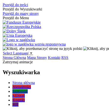
Przejdź do treści
Przejdź do Wyszukiwarki
Przejdź do mapy strony
Przejdź do Menu
Select Language
▼
Strona Główna
Mapa Strony
Kontakt
RSS
Zatrzymaj animacje
Wyszukiwarka
Strona główna
Aktualności
Samorząd
e-Urząd
Kontakt
BIP