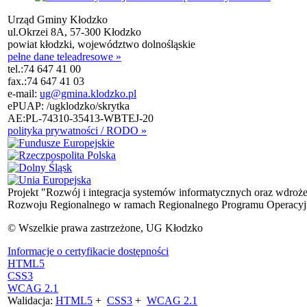
Urząd Gminy Kłodzko
ul.Okrzei 8A, 57-300 Kłodzko
powiat kłodzki, województwo dolnośląskie
pełne dane teleadresowe »
tel.:
74 647 41 00
fax.:
74 647 41 03
e-mail:
ug@gmina.klodzko.pl
ePUAP: /ugklodzko/skrytka
AE:PL-74310-35413-WBTEJ-20
polityka prywatności / RODO »
Projekt "Rozwój i integracja systemów informatycznych oraz wdroż
Rozwoju Regionalnego w ramach Regionalnego Programu Operacyjn
© Wszelkie prawa zastrzeżone, UG Kłodzko
Informacje o certyfikacie dostępności
HTML5
CSS3
WCAG 2.1
Walidacja:
HTML5
+
CSS3
+
WCAG 2.1