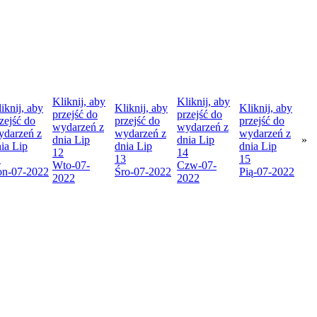
Kliknij, aby
Kliknij, aby
iknij, aby
Kliknij, aby
Kliknij, aby
przejść do
przejść do
zejść do
przejść do
przejść do
wydarzeń z
wydarzeń z
ydarzeń z
wydarzeń z
wydarzeń z
dnia
Lip
dnia
Lip
»
nia
Lip
dnia
Lip
dnia
Lip
12
14
1
13
15
Wto
-07-
Czw
-07-
on
-07-2022
Śro
-07-2022
Pią
-07-2022
2022
2022