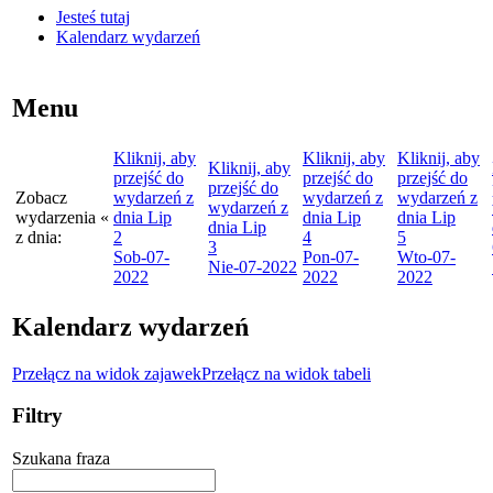
Jesteś tutaj
Kalendarz wydarzeń
Menu
Kliknij, aby
Kliknij, aby
Kliknij, aby
Kliknij, aby
przejść do
przejść do
przejść do
przejść do
Zobacz
wydarzeń z
wydarzeń z
wydarzeń z
wydarzeń z
wydarzenia
«
dnia
Lip
dnia
Lip
dnia
Lip
dnia
Lip
z dnia:
2
4
5
3
Sob
-07-
Pon
-07-
Wto
-07-
Nie
-07-2022
2022
2022
2022
Kalendarz wydarzeń
Przełącz na widok zajawek
Przełącz na widok tabeli
Filtry
Szukana fraza