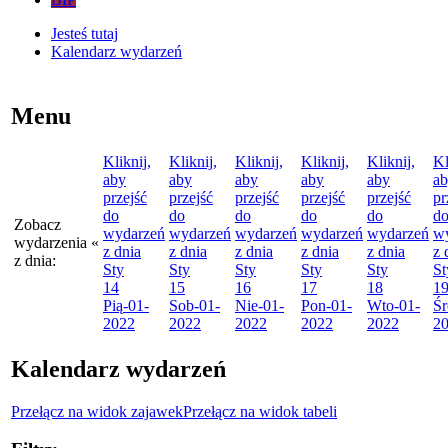
Jesteś tutaj
Kalendarz wydarzeń
Menu
Kliknij,
Kliknij,
Kliknij,
Kliknij,
Kliknij,
Kl
aby
aby
aby
aby
aby
a
przejść
przejść
przejść
przejść
przejść
pr
do
do
do
do
do
d
Zobacz
wydarzeń
wydarzeń
wydarzeń
wydarzeń
wydarzeń
w
wydarzenia
«
z dnia
z dnia
z dnia
z dnia
z dnia
z 
z dnia:
Sty
Sty
Sty
Sty
Sty
St
14
15
16
17
18
1
Pią
-01-
Sob
-01-
Nie
-01-
Pon
-01-
Wto
-01-
Śr
2022
2022
2022
2022
2022
2
Kalendarz wydarzeń
Przełącz na widok zajawek
Przełącz na widok tabeli