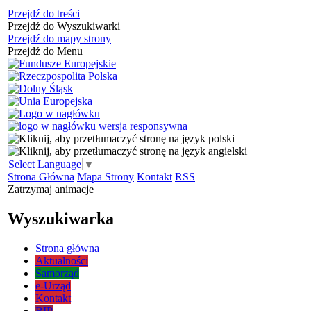
Przejdź do treści
Przejdź do Wyszukiwarki
Przejdź do mapy strony
Przejdź do Menu
Select Language
▼
Strona Główna
Mapa Strony
Kontakt
RSS
Zatrzymaj animacje
Wyszukiwarka
Strona główna
Aktualności
Samorząd
e-Urząd
Kontakt
BIP