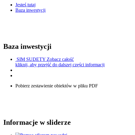
Jesteś tutaj
Baza inwestycji
Baza inwestycji
SIM SUDETY
Zobacz całość
kliknij, aby przejść do dalszej części informacji
Pobierz zestawienie obiektów w pliku PDF
Informacje w sliderze