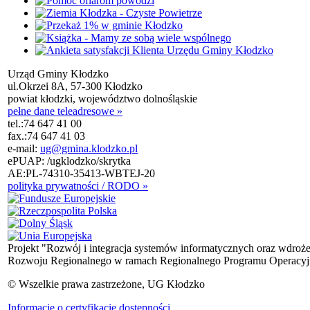
Urząd Gminy Kłodzko
ul.Okrzei 8A, 57-300 Kłodzko
powiat kłodzki, województwo dolnośląskie
pełne dane teleadresowe »
tel.:
74 647 41 00
fax.:
74 647 41 03
e-mail:
ug@gmina.klodzko.pl
ePUAP: /ugklodzko/skrytka
AE:PL-74310-35413-WBTEJ-20
polityka prywatności / RODO »
Projekt "Rozwój i integracja systemów informatycznych oraz wdroż
Rozwoju Regionalnego w ramach Regionalnego Programu Operacyjn
© Wszelkie prawa zastrzeżone, UG Kłodzko
Informacje o certyfikacie dostępności