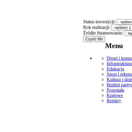
Status inwestycji:
Rok realizacji:
Źródło finansowania:
Menu
Drogi i komu
Infrastruktur
Edukacja
Sport i rekrea
Kultura i dz
Budżet party
Pozostałe
Krajowe
Remizy