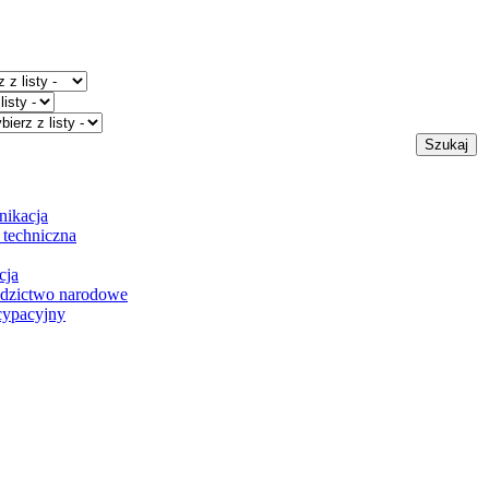
nikacja
a techniczna
cja
iedzictwo narodowe
cypacyjny