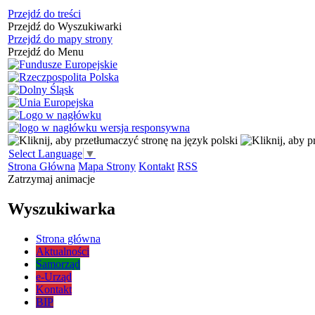
Przejdź do treści
Przejdź do Wyszukiwarki
Przejdź do mapy strony
Przejdź do Menu
Select Language
▼
Strona Główna
Mapa Strony
Kontakt
RSS
Zatrzymaj animacje
Wyszukiwarka
Strona główna
Aktualności
Samorząd
e-Urząd
Kontakt
BIP