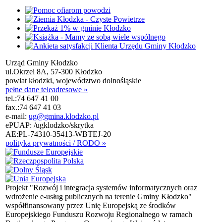
Urząd Gminy Kłodzko
ul.Okrzei 8A, 57-300 Kłodzko
powiat kłodzki, województwo dolnośląskie
pełne dane teleadresowe »
tel.:
74 647 41 00
fax.:
74 647 41 03
e-mail:
ug@gmina.klodzko.pl
ePUAP: /ugklodzko/skrytka
AE:PL-74310-35413-WBTEJ-20
polityka prywatności / RODO »
Projekt "Rozwój i integracja systemów informatycznych oraz
wdrożenie e-usług publicznych na terenie Gminy Kłodzko"
współfinansowany przez Unię Europejską ze środków
Europejskiego Funduszu Rozwoju Regionalnego w ramach