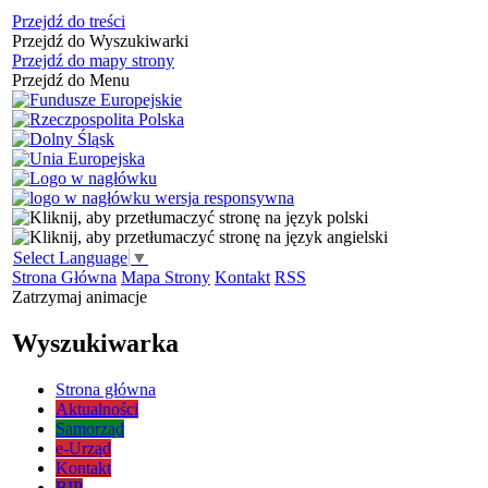
Przejdź do treści
Przejdź do Wyszukiwarki
Przejdź do mapy strony
Przejdź do Menu
Select Language
▼
Strona Główna
Mapa Strony
Kontakt
RSS
Zatrzymaj animacje
Wyszukiwarka
Strona główna
Aktualności
Samorząd
e-Urząd
Kontakt
BIP