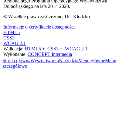
Regionalnego Programu Operacyjnego Województwa
Dolnośląskiego na lata 2014-2020.
© Wszelkie prawa zastrzeżone, UG Kłodzko
Informacje o certyfikacie dostępności
HTML5
CSS3
WCAG 2.1
Walidacja:
HTML5
+
CSS3
+
WCAG 2.1
Wykonanie
CONCEPT
Intermedia
Strona główna
Wyszukiwarka
Narzędzia
Menu główne
Menu
szczegółowe