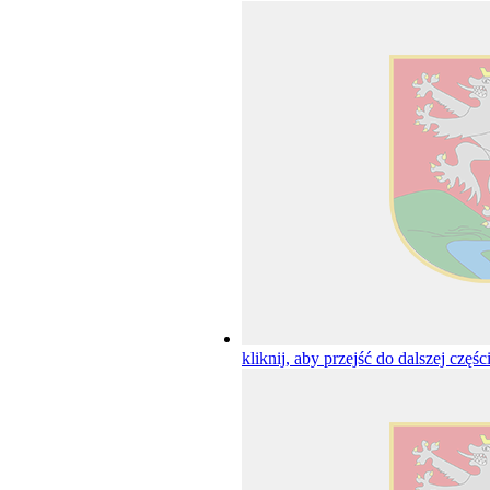
kliknij, aby przejść do dalszej częśc