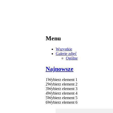
Menu
Wszystkie
Galerie zdjęć
Ogólne
Najnowsze
1
Wybierz element 1
2
Wybierz element 2
3
Wybierz element 3
4
Wybierz element 4
5
Wybierz element 5
6
Wybierz element 6