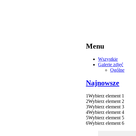
Menu
Wszystkie
Galerie zdjęć
Ogólne
Najnowsze
1
Wybierz element 1
2
Wybierz element 2
3
Wybierz element 3
4
Wybierz element 4
5
Wybierz element 5
6
Wybierz element 6