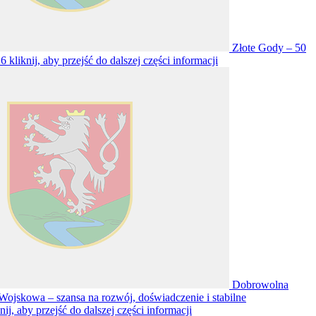
Złote Gody – 50
26
kliknij, aby przejść do dalszej części informacji
Dobrowolna
Wojskowa – szansa na rozwój, doświadczenie i stabilne
knij, aby przejść do dalszej części informacji