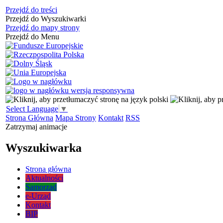
Przejdź do treści
Przejdź do Wyszukiwarki
Przejdź do mapy strony
Przejdź do Menu
Select Language
▼
Strona Główna
Mapa Strony
Kontakt
RSS
Zatrzymaj animacje
Wyszukiwarka
Strona główna
Aktualności
Samorząd
e-Urząd
Kontakt
BIP