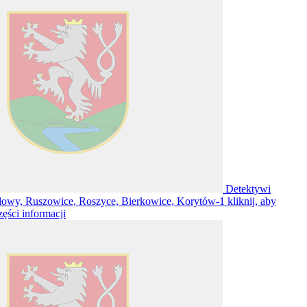
Detektywi
głowy, Ruszowice, Roszyce, Bierkowice, Korytów-1
kliknij, aby
zęści informacji