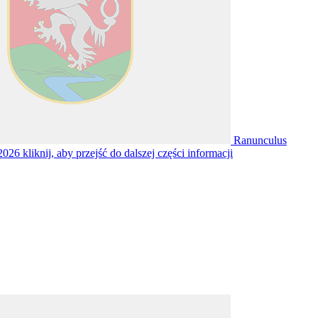
Ranunculus
y 2026
kliknij, aby przejść do dalszej części informacji