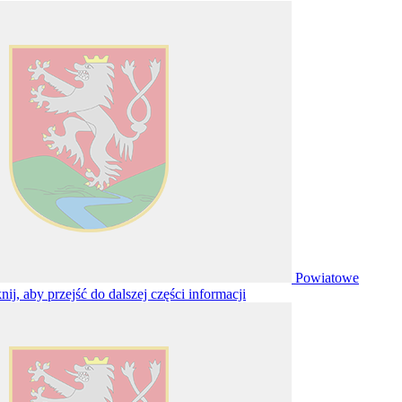
Powiatowe
knij, aby przejść do dalszej części informacji