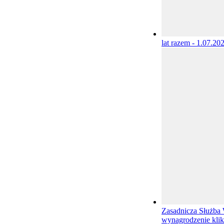
lat razem - 1.07.20
Zasadnicza Służba 
wynagrodzenie
kli