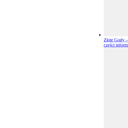
Złote Gody –
części inform