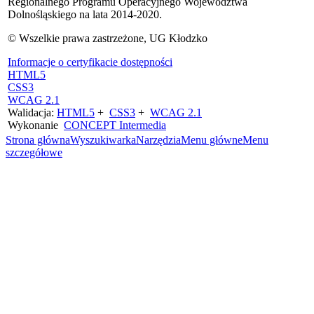
Regionalnego Programu Operacyjnego Województwa
Dolnośląskiego na lata 2014-2020.
© Wszelkie prawa zastrzeżone, UG Kłodzko
Informacje o certyfikacie dostępności
HTML5
CSS3
WCAG 2.1
Walidacja:
HTML5
+
CSS3
+
WCAG 2.1
Wykonanie
CONCEPT
Intermedia
Strona główna
Wyszukiwarka
Narzędzia
Menu główne
Menu
szczegółowe