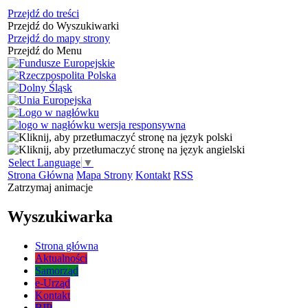
Przejdź do treści
Przejdź do Wyszukiwarki
Przejdź do mapy strony
Przejdź do Menu
Select Language
▼
Strona Główna
Mapa Strony
Kontakt
RSS
Zatrzymaj animacje
Wyszukiwarka
Strona główna
Aktualności
Samorząd
e-Urząd
Kontakt
BIP