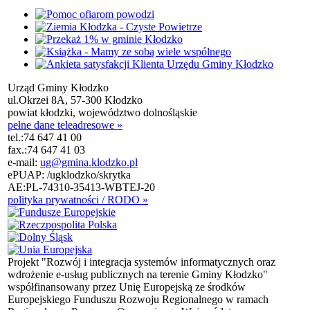
Urząd Gminy Kłodzko
ul.Okrzei 8A, 57-300 Kłodzko
powiat kłodzki, województwo dolnośląskie
pełne dane teleadresowe »
tel.:
74 647 41 00
fax.:
74 647 41 03
e-mail:
ug@gmina.klodzko.pl
ePUAP: /ugklodzko/skrytka
AE:PL-74310-35413-WBTEJ-20
polityka prywatności / RODO »
Projekt "Rozwój i integracja systemów informatycznych oraz
wdrożenie e-usług publicznych na terenie Gminy Kłodzko"
współfinansowany przez Unię Europejską ze środków
Europejskiego Funduszu Rozwoju Regionalnego w ramach