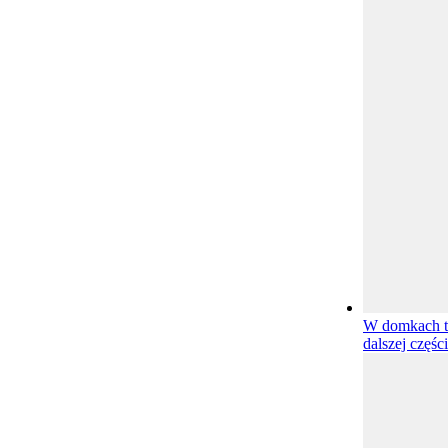
W domkach t
dalszej częśc