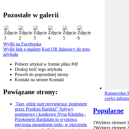
Pozostałe w galerii
Wyślij na Facebooka
Wyślij link e-mailem
Kod QR linkujący do tego
artykułu
Pobierz artykuł w formie pliku
Pdf
Drukuj
treść tego artykułu
Powrót
do poprzedniej strony
Kontakt
na stronie Kontakt
Powiązane strony:
Ranunculus P
części inform
Tam, gdzie nurt przyspiesza: pontonem
przez Przełom Bardzki”
Spływy
Popularne
pontonowe i kajakowe Nysą Kłodzką -
Przełomem Bardzkim to wyprawa
1
Wybierz element 
pięcioma meandrami rzeki, w otoczeniu
2
Wybierz element 