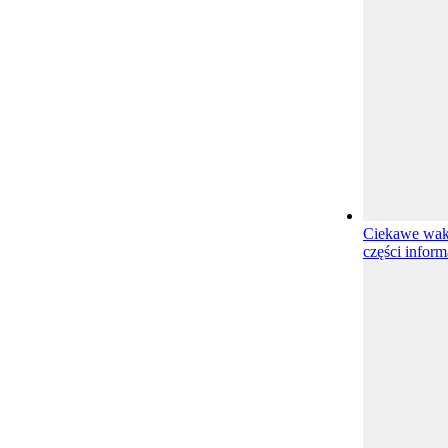
Ciekawe waka
części inform