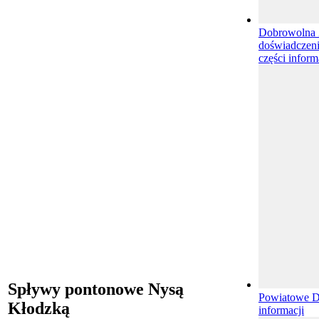
Dobrowolna Z
doświadczeni
części inform
Spływy pontonowe Nysą
Powiatowe 
Kłodzką
informacji