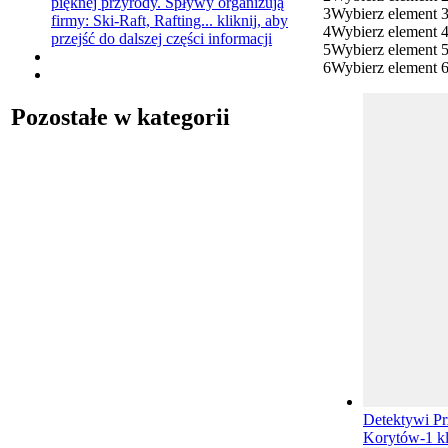
pięknej przyrody. Spływy organizują
3
Wybierz element 
firmy: Ski-Raft, Rafting...
kliknij, aby
4
Wybierz element 
przejść do dalszej części informacji
5
Wybierz element 
6
Wybierz element 
Pozostałe w kategorii
Detektywi Pr
Korytów-1
k