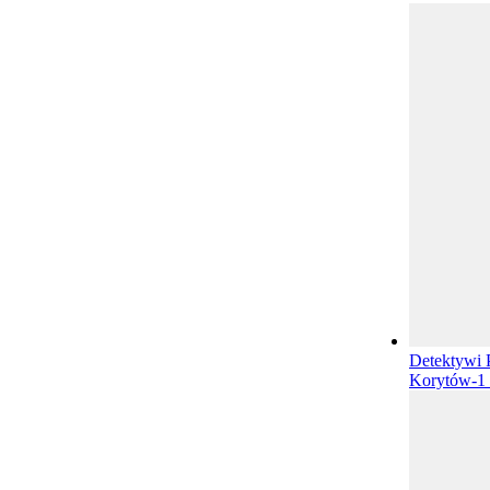
Detektywi 
Korytów-1