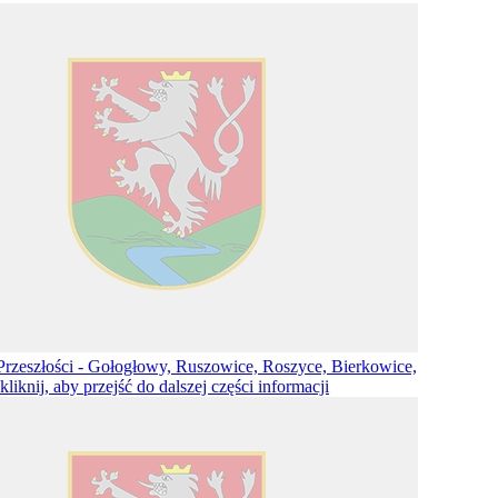
Przeszłości - Gołogłowy, Ruszowice, Roszyce, Bierkowice,
kliknij, aby przejść do dalszej części informacji