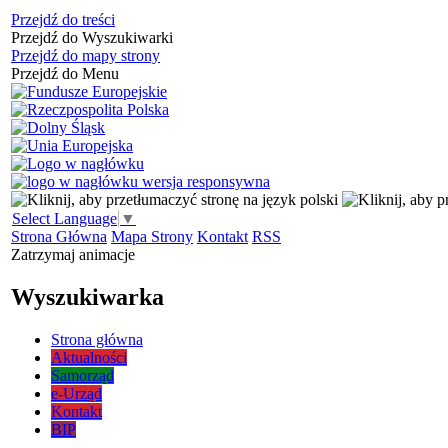
Przejdź do treści
Przejdź do Wyszukiwarki
Przejdź do mapy strony
Przejdź do Menu
Select Language
▼
Strona Główna
Mapa Strony
Kontakt
RSS
Zatrzymaj animacje
Wyszukiwarka
Strona główna
Aktualności
Samorząd
e-Urząd
Kontakt
BIP