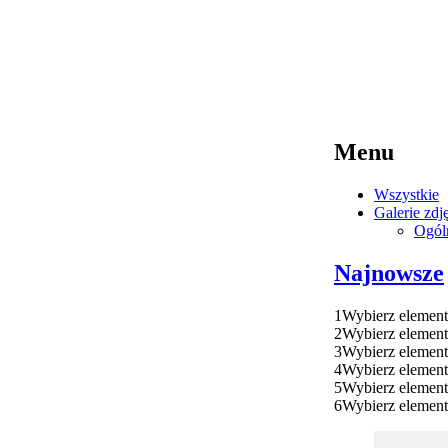
Menu
Wszystkie
Galerie zdj
Ogól
Najnowsze
1
Wybierz element
2
Wybierz element
3
Wybierz element
4
Wybierz element
5
Wybierz element
6
Wybierz element