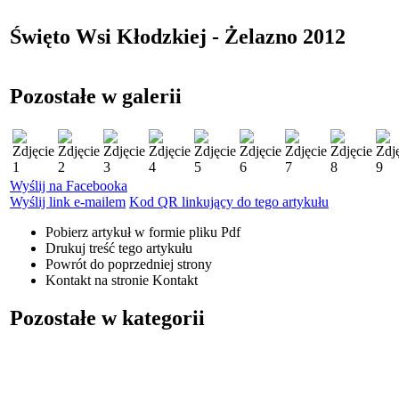
Święto Wsi Kłodzkiej - Żelazno 2012
Pozostałe w galerii
Wyślij na Facebooka
Wyślij link e-mailem
Kod QR linkujący do tego artykułu
Pobierz artykuł w formie pliku
Pdf
Drukuj
treść tego artykułu
Powrót
do poprzedniej strony
Kontakt
na stronie Kontakt
Pozostałe w kategorii