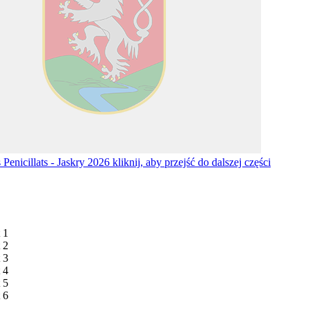
Penicillats - Jaskry 2026
kliknij, aby przejść do dalszej części
 1
 2
 3
 4
 5
 6