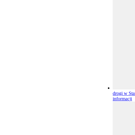
drogi w St
informacji