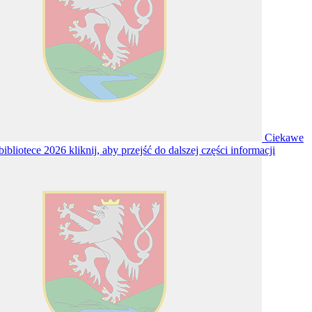
Ciekawe
bibliotece 2026
kliknij, aby przejść do dalszej części informacji