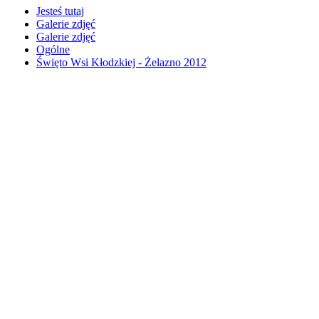
Jesteś tutaj
Galerie zdjęć
Galerie zdjęć
Ogólne
Święto Wsi Kłodzkiej - Żelazno 2012