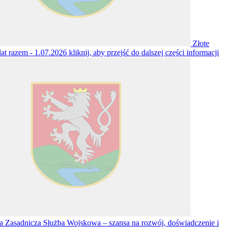
Złote
lat razem - 1.07.2026
kliknij, aby przejść do dalszej części informacji
 Zasadnicza Służba Wojskowa – szansa na rozwój, doświadczenie i