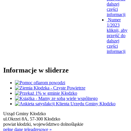
dalszej
części
informacji
Numer
1/2023
kliknij, aby
przejść do
dalszej
części
informacji
Informacje w sliderze
Urząd Gminy Kłodzko
ul.Okrzei 8A, 57-300 Kłodzko
powiat kłodzki, województwo dolnośląskie
pełne dane teleadresowe »