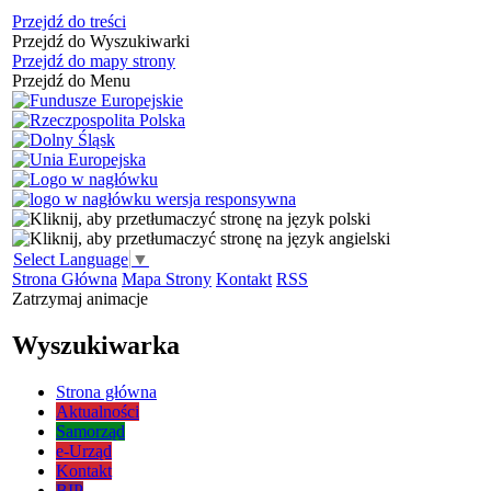
Przejdź do treści
Przejdź do Wyszukiwarki
Przejdź do mapy strony
Przejdź do Menu
Select Language
▼
Strona Główna
Mapa Strony
Kontakt
RSS
Zatrzymaj animacje
Wyszukiwarka
Strona główna
Aktualności
Samorząd
e-Urząd
Kontakt
BIP