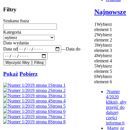
Filtry
Najnowsze
Szukana fraza
1
Wybierz
element 1
Kategoria
2
Wybierz
element 2
Data wydania
3
Wybierz
Data od
—
Data do
element 3
4
Wybierz
element 4
5
Wybierz
element 5
Pokaż
Pobierz
6
Wybierz
element 6
Strona 1
Strona 2
Numer
Strona 3
4/2020
Strona 4
kliknij, aby
Strona 5
przejść do
Strona 6
dalszej
Strona 7
części
Strona 8
informacji
Mamy ze