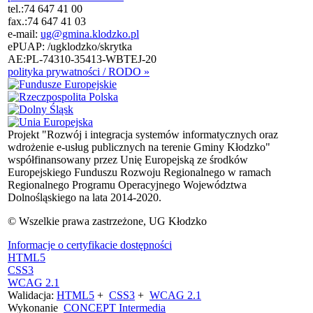
tel.:
74 647 41 00
fax.:
74 647 41 03
e-mail:
ug@gmina.klodzko.pl
ePUAP: /ugklodzko/skrytka
AE:PL-74310-35413-WBTEJ-20
polityka prywatności / RODO »
Projekt "Rozwój i integracja systemów informatycznych oraz
wdrożenie e-usług publicznych na terenie Gminy Kłodzko"
współfinansowany przez Unię Europejską ze środków
Europejskiego Funduszu Rozwoju Regionalnego w ramach
Regionalnego Programu Operacyjnego Województwa
Dolnośląskiego na lata 2014-2020.
© Wszelkie prawa zastrzeżone, UG Kłodzko
Informacje o certyfikacie dostępności
HTML5
CSS3
WCAG 2.1
Walidacja:
HTML5
+
CSS3
+
WCAG 2.1
Wykonanie
CONCEPT
Intermedia