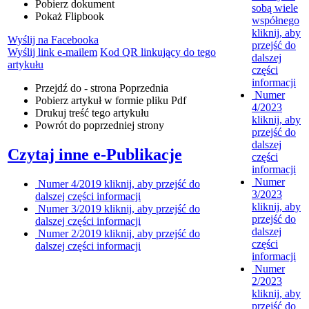
Pobierz dokument
sobą wiele
Pokaż Flipbook
współnego
kliknij, aby
Wyślij na Facebooka
przejść do
Wyślij link e-mailem
Kod QR linkujący do tego
dalszej
artykułu
części
informacji
Przejdź do - strona
Poprzednia
Numer
Pobierz artykuł w formie pliku
Pdf
4/2023
Drukuj
treść tego artykułu
kliknij, aby
Powrót
do poprzedniej strony
przejść do
dalszej
Czytaj inne e-Publikacje
części
informacji
Numer
Numer 4/2019
kliknij, aby przejść do
3/2023
dalszej części informacji
kliknij, aby
Numer 3/2019
kliknij, aby przejść do
przejść do
dalszej części informacji
dalszej
Numer 2/2019
kliknij, aby przejść do
części
dalszej części informacji
informacji
Numer
2/2023
kliknij, aby
przejść do