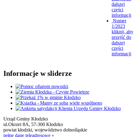
dalszej
części
informacji
Numer
1/2023
kliknij, aby
przejść do
dalszej
części
informacji
Informacje w sliderze
Urząd Gminy Kłodzko
ul.Okrzei 8A, 57-300 Kłodzko
powiat kłodzki, województwo dolnośląskie
pełne dane teleadresowe »