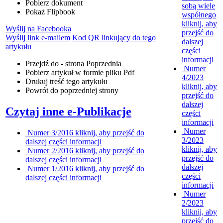
Pobierz dokument
sobą wiele
Pokaż Flipbook
współnego
kliknij, aby
Wyślij na Facebooka
przejść do
Wyślij link e-mailem
Kod QR linkujący do tego
dalszej
artykułu
części
informacji
Przejdź do - strona
Poprzednia
Numer
Pobierz artykuł w formie pliku
Pdf
4/2023
Drukuj
treść tego artykułu
kliknij, aby
Powrót
do poprzedniej strony
przejść do
dalszej
Czytaj inne e-Publikacje
części
informacji
Numer
Numer 3/2016
kliknij, aby przejść do
3/2023
dalszej części informacji
kliknij, aby
Numer 2/2016
kliknij, aby przejść do
przejść do
dalszej części informacji
dalszej
Numer 1/2016
kliknij, aby przejść do
części
dalszej części informacji
informacji
Numer
2/2023
kliknij, aby
przejść do