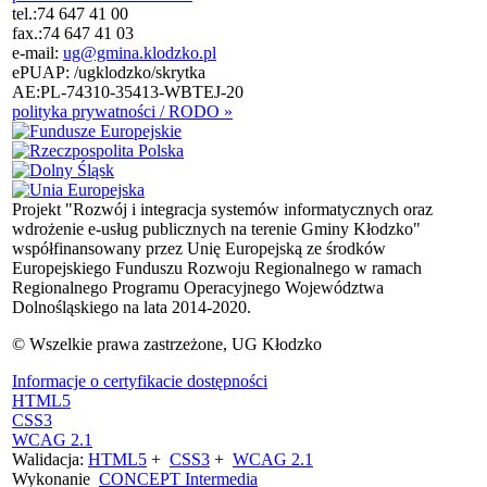
tel.:
74 647 41 00
fax.:
74 647 41 03
e-mail:
ug@gmina.klodzko.pl
ePUAP: /ugklodzko/skrytka
AE:PL-74310-35413-WBTEJ-20
polityka prywatności / RODO »
Projekt "Rozwój i integracja systemów informatycznych oraz
wdrożenie e-usług publicznych na terenie Gminy Kłodzko"
współfinansowany przez Unię Europejską ze środków
Europejskiego Funduszu Rozwoju Regionalnego w ramach
Regionalnego Programu Operacyjnego Województwa
Dolnośląskiego na lata 2014-2020.
© Wszelkie prawa zastrzeżone, UG Kłodzko
Informacje o certyfikacie dostępności
HTML5
CSS3
WCAG 2.1
Walidacja:
HTML5
+
CSS3
+
WCAG 2.1
Wykonanie
CONCEPT
Intermedia