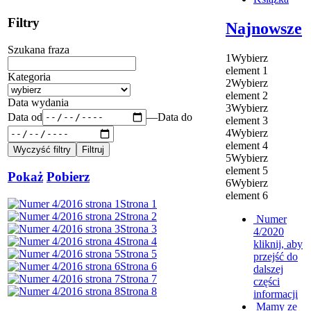
Filtry
Najnowsze
Szukana fraza
1
Wybierz
element 1
Kategoria
2
Wybierz
element 2
Data wydania
3
Wybierz
Data od
—
Data do
element 3
4
Wybierz
element 4
5
Wybierz
element 5
Pokaż
Pobierz
6
Wybierz
element 6
Strona 1
Strona 2
Numer
Strona 3
4/2020
Strona 4
kliknij, aby
Strona 5
przejść do
Strona 6
dalszej
Strona 7
części
Strona 8
informacji
Mamy ze