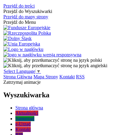
Przejdź do treści
Przejdź do Wyszukiwarki
Przejdź do mapy strony
Przejdź do Menu
Select Language
▼
Strona Główna
Mapa Strony
Kontakt
RSS
Zatrzymaj animacje
Wyszukiwarka
Strona główna
Aktualności
Samorząd
e-Urząd
Kontakt
BIP