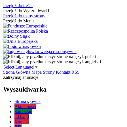
Przejdź do treści
Przejdź do Wyszukiwarki
Przejdź do mapy strony
Przejdź do Menu
Select Language
▼
Strona Główna
Mapa Strony
Kontakt
RSS
Zatrzymaj animacje
Wyszukiwarka
Strona główna
Aktualności
Samorząd
e-Urząd
Kontakt
BIP