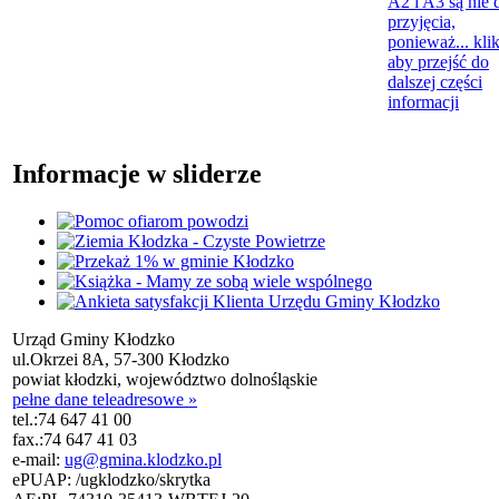
A2 i A3 są nie 
przyjęcia,
ponieważ...
klik
aby przejść do
dalszej części
informacji
Informacje w sliderze
Urząd Gminy Kłodzko
ul.Okrzei 8A, 57-300 Kłodzko
powiat kłodzki, województwo dolnośląskie
pełne dane teleadresowe »
tel.:
74 647 41 00
fax.:
74 647 41 03
e-mail:
ug@gmina.klodzko.pl
ePUAP: /ugklodzko/skrytka