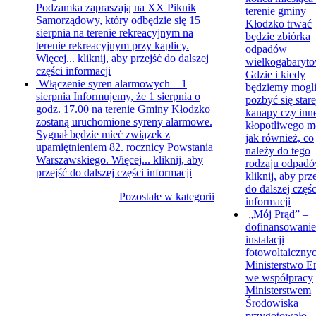
Podzamka zapraszają na XX Piknik
terenie gminy
Samorządowy, który odbędzie się 15
Kłodzko trwać
sierpnia na terenie rekreacyjnym na
będzie zbiórka
terenie rekreacyjnym przy kaplicy.
odpadów
Więcej...
kliknij, aby przejść do dalszej
wielkogabaryt
części informacji
Gdzie i kiedy
Włączenie syren alarmowych – 1
będziemy mogl
sierpnia
Informujemy, że 1 sierpnia o
pozbyć się stare
godz. 17.00 na terenie Gminy Kłodzko
kanapy czy inn
zostaną uruchomione syreny alarmowe.
kłopotliwego m
Sygnał będzie mieć związek z
jak również, co
upamiętnieniem 82. rocznicy Powstania
należy do tego
Warszawskiego. Więcej...
kliknij, aby
rodzaju odpadó
przejść do dalszej części informacji
kliknij, aby prz
do dalszej częśc
Pozostałe w kategorii
informacji
„Mój Prąd” –
dofinansowanie
instalacji
fotowoltaiczny
Ministerstwo En
we współpracy
Ministerstwem
Środowiska
przygotowało