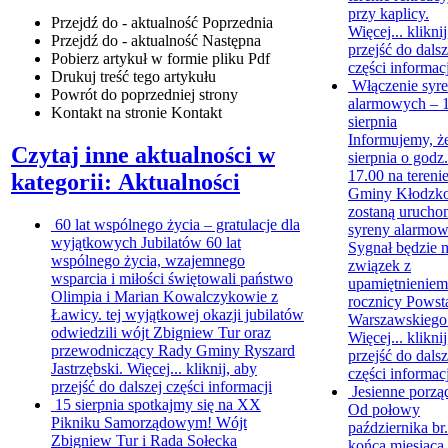
przy kaplicy.
Przejdź do - aktualność
Poprzednia
Więcej...
klikni
Przejdź do - aktualność
Następna
przejść do dalsz
Pobierz artykuł w formie pliku
Pdf
części informacj
Drukuj
treść tego artykułu
Włączenie syr
Powrót
do poprzedniej strony
alarmowych – 
Kontakt
na stronie Kontakt
sierpnia
Informujemy, ż
Czytaj inne aktualności w
sierpnia o godz.
17.00 na tereni
kategorii: Aktualności
Gminy Kłodzk
zostaną urucho
60 lat wspólnego życia – gratulacje dla
syreny alarmow
wyjątkowych Jubilatów
60 lat
Sygnał będzie 
wspólnego życia, wzajemnego
związek z
wsparcia i miłości świętowali państwo
upamiętnieniem
Olimpia i Marian Kowalczykowie z
rocznicy Powst
Ławicy. tej wyjątkowej okazji jubilatów
Warszawskiego
odwiedzili wójt Zbigniew Tur oraz
Więcej...
klikni
przewodniczący Rady Gminy Ryszard
przejść do dalsz
Jastrzębski. Więcej...
kliknij, aby
części informacj
przejść do dalszej części informacji
Jesienne porzą
15 sierpnia spotkajmy się na XX
Od połowy
Pikniku Samorządowym!
Wójt
października br
Zbigniew Tur i Rada Sołecka
końca miesiąca