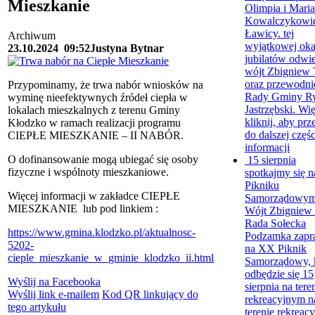
Mieszkanie
Olimpia i Mari
Kowalczykowie
Ławicy. tej
Archiwum
wyjątkowej oka
23.10.2024
09:52
Justyna Bytnar
jubilatów odwie
wójt Zbigniew 
oraz przewodni
Przypominamy, że trwa nabór wniosków na
Rady Gminy Ry
wyminę nieefektywnych źródeł ciepła w
Jastrzębski. Wię
lokalach mieszkalnych z terenu Gminy
kliknij, aby prz
Kłodzko w ramach realizacji programu
do dalszej częśc
CIEPŁE MIESZKANIE – II NABÓR.
informacji
O dofinansowanie mogą ubiegać się osoby
15 sierpnia
fizyczne i wspólnoty mieszkaniowe.
spotkajmy się 
Pikniku
Więcej informacji w zakładce CIEPŁE
Samorządowym
MIESZKANIE lub pod linkiem :
Wójt Zbigniew 
Rada Sołecka
https://www.gmina.klodzko.pl/aktualnosc-
Podzamka zapra
5202-
na XX Piknik
cieple_mieszkanie_w_gminie_klodzko_ii.html
Samorządowy, 
odbędzie się 15
Wyślij na Facebooka
sierpnia na tere
Wyślij link e-mailem
Kod QR linkujący do
rekreacyjnym n
tego artykułu
terenie rekreac