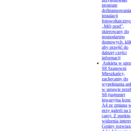
program
dofinansowania
instalacji
fotowoltaiczny
„Mój prąd”,
skierowany do
gospodarstw
domowych.
kli
aby przejść do
dalszej części
informacji
Ankieta w spr
S8
Szanowni
Mieszkańcy,
zachęcamy do
wypełniania an
w sprawie prze
S8 (najmniej
inwazyjna konc
A4 ze zmianą w
przy galerii na 
caro). Z punktu
widzenia intere
Gminy rozwiąz