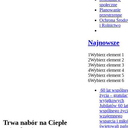
społeczne
Planowanie
przestrzenne
Ochrona Środo
i Rolnictwo
Najnowsze
1
Wybierz element 1
2
Wybierz element 2
3
Wybierz element 3
4
Wybierz element 4
5
Wybierz element 5
6
Wybierz element 6
60 lat wspólne
życia – gratulac
wyjątkowych
Jubilatów
60 lat
wspólnego życi
wzajemnego
wsparcia i miło
Trwa nabór na Ciepłe
świętowali pań