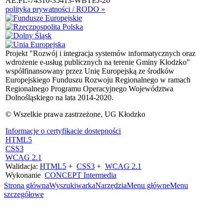
AE:PL-74310-35413-WBTEJ-20
polityka prywatności / RODO »
Projekt "Rozwój i integracja systemów informatycznych oraz
wdrożenie e-usług publicznych na terenie Gminy Kłodzko"
współfinansowany przez Unię Europejską ze środków
Europejskiego Funduszu Rozwoju Regionalnego w ramach
Regionalnego Programu Operacyjnego Województwa
Dolnośląskiego na lata 2014-2020.
© Wszelkie prawa zastrzeżone, UG Kłodzko
Informacje o certyfikacie dostępności
HTML5
CSS3
WCAG 2.1
Walidacja:
HTML5
+
CSS3
+
WCAG 2.1
Wykonanie
CONCEPT
Intermedia
Strona główna
Wyszukiwarka
Narzędzia
Menu główne
Menu
szczegółowe