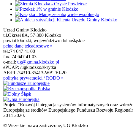
Urząd Gminy Kłodzko
ul.Okrzei 8A, 57-300 Kłodzko
powiat kłodzki, województwo dolnośląskie
pełne dane teleadresowe »
tel.:
74 647 41 00
fax.:
74 647 41 03
e-mail:
ug@gmina.klodzko.pl
ePUAP: /ugklodzko/skrytka
AE:PL-74310-35413-WBTEJ-20
polityka prywatności / RODO »
Projekt "Rozwój i integracja systemów informatycznych oraz wdroż
Europejską ze środków Europejskiego Funduszu Rozwoju Regional
2014-2020.
© Wszelkie prawa zastrzeżone, UG Kłodzko