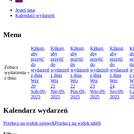
Jesteś tutaj
Kalendarz wydarzeń
Menu
Kliknij,
Kliknij,
Kliknij,
Kliknij,
Kliknij,
Kl
aby
aby
aby
aby
aby
a
przejść
przejść
przejść
przejść
przejść
pr
do
do
do
do
do
d
Zobacz
wydarzeń
wydarzeń
wydarzeń
wydarzeń
wydarzeń
w
wydarzenia
«
z dnia
z dnia
z dnia
z dnia
z dnia
z 
z dnia:
Wrz
Wrz
Wrz
Wrz
Wrz
W
20
21
22
23
24
2
Sob
-09-
Nie
-09-
Pon
-09-
Wto
-09-
Śro
-09-
C
2025
2025
2025
2025
2025
2
Kalendarz wydarzeń
Przełącz na widok zajawek
Przełącz na widok tabeli