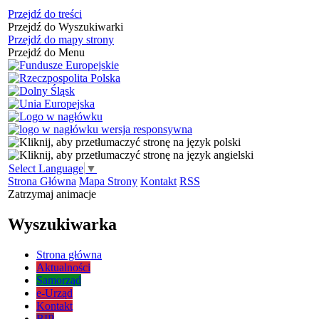
Przejdź do treści
Przejdź do Wyszukiwarki
Przejdź do mapy strony
Przejdź do Menu
Select Language
▼
Strona Główna
Mapa Strony
Kontakt
RSS
Zatrzymaj animacje
Wyszukiwarka
Strona główna
Aktualności
Samorząd
e-Urząd
Kontakt
BIP