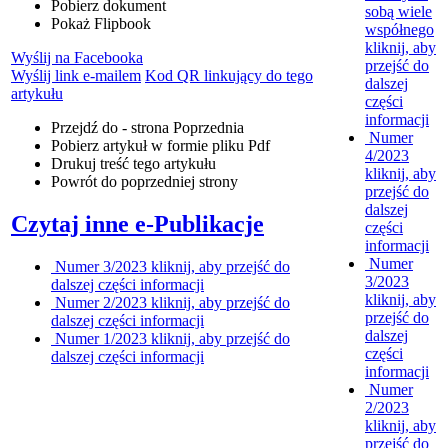
Pobierz dokument
sobą wiele
Pokaż Flipbook
współnego
kliknij, aby
Wyślij na Facebooka
przejść do
Wyślij link e-mailem
Kod QR linkujący do tego
dalszej
artykułu
części
informacji
Przejdź do - strona
Poprzednia
Numer
Pobierz artykuł w formie pliku
Pdf
4/2023
Drukuj
treść tego artykułu
kliknij, aby
Powrót
do poprzedniej strony
przejść do
dalszej
Czytaj inne e-Publikacje
części
informacji
Numer
Numer 3/2023
kliknij, aby przejść do
3/2023
dalszej części informacji
kliknij, aby
Numer 2/2023
kliknij, aby przejść do
przejść do
dalszej części informacji
dalszej
Numer 1/2023
kliknij, aby przejść do
części
dalszej części informacji
informacji
Numer
2/2023
kliknij, aby
przejść do