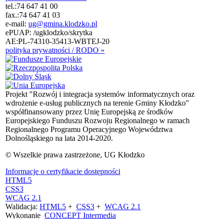
tel.:
74 647 41 00
fax.:
74 647 41 03
e-mail:
ug@gmina.klodzko.pl
ePUAP: /ugklodzko/skrytka
AE:PL-74310-35413-WBTEJ-20
polityka prywatności / RODO »
Projekt "Rozwój i integracja systemów informatycznych oraz
wdrożenie e-usług publicznych na terenie Gminy Kłodzko"
współfinansowany przez Unię Europejską ze środków
Europejskiego Funduszu Rozwoju Regionalnego w ramach
Regionalnego Programu Operacyjnego Województwa
Dolnośląskiego na lata 2014-2020.
© Wszelkie prawa zastrzeżone, UG Kłodzko
Informacje o certyfikacie dostępności
HTML5
CSS3
WCAG 2.1
Walidacja:
HTML5
+
CSS3
+
WCAG 2.1
Wykonanie
CONCEPT
Intermedia