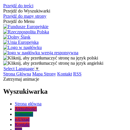
Przejdź do treści
Przejdź do Wyszukiwarki
Przejdź do mapy strony
Przejdź do Menu
Select Language
▼
Strona Główna
Mapa Strony
Kontakt
RSS
Zatrzymaj animacje
Wyszukiwarka
Strona główna
Aktualności
Samorząd
e-Urząd
Kontakt
BIP