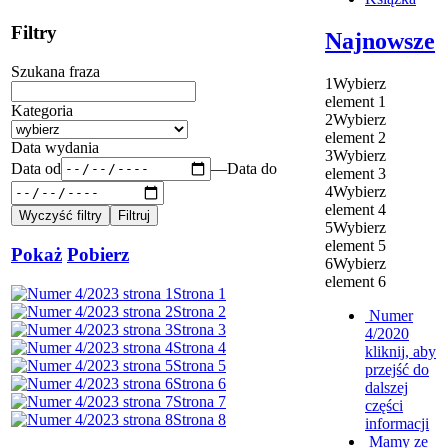
Filtry
Najnowsze
Szukana fraza
1
Wybierz
element 1
Kategoria
2
Wybierz
element 2
Data wydania
3
Wybierz
Data od
—
Data do
element 3
4
Wybierz
element 4
5
Wybierz
element 5
Pokaż
Pobierz
6
Wybierz
element 6
Strona 1
Strona 2
Numer
Strona 3
4/2020
Strona 4
kliknij, aby
Strona 5
przejść do
Strona 6
dalszej
Strona 7
części
Strona 8
informacji
Mamy ze