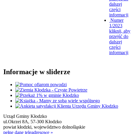
dalszej
części
informacji
Numer
1/2023
kliknij, aby
przejść do
dalszej
części
informacji
Informacje w sliderze
Urząd Gminy Kłodzko
ul.Okrzei 8A, 57-300 Kłodzko
powiat kłodzki, województwo dolnośląskie
pełne dane teleadresowe »