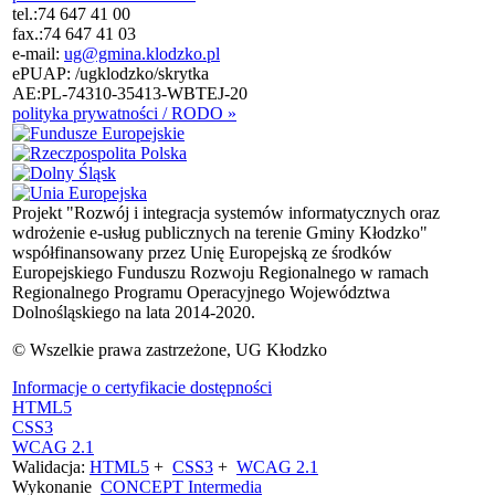
tel.:
74 647 41 00
fax.:
74 647 41 03
e-mail:
ug@gmina.klodzko.pl
ePUAP: /ugklodzko/skrytka
AE:PL-74310-35413-WBTEJ-20
polityka prywatności / RODO »
Projekt "Rozwój i integracja systemów informatycznych oraz
wdrożenie e-usług publicznych na terenie Gminy Kłodzko"
współfinansowany przez Unię Europejską ze środków
Europejskiego Funduszu Rozwoju Regionalnego w ramach
Regionalnego Programu Operacyjnego Województwa
Dolnośląskiego na lata 2014-2020.
© Wszelkie prawa zastrzeżone, UG Kłodzko
Informacje o certyfikacie dostępności
HTML5
CSS3
WCAG 2.1
Walidacja:
HTML5
+
CSS3
+
WCAG 2.1
Wykonanie
CONCEPT
Intermedia