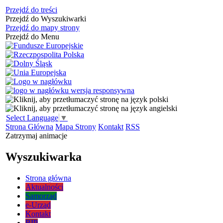
Przejdź do treści
Przejdź do Wyszukiwarki
Przejdź do mapy strony
Przejdź do Menu
Select Language
▼
Strona Główna
Mapa Strony
Kontakt
RSS
Zatrzymaj animacje
Wyszukiwarka
Strona główna
Aktualności
Samorząd
e-Urząd
Kontakt
BIP