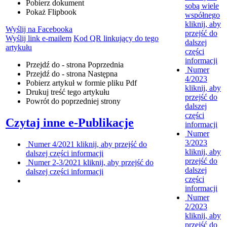
Pobierz dokument
sobą wiele
Pokaż Flipbook
współnego
kliknij, aby
Wyślij na Facebooka
przejść do
Wyślij link e-mailem
Kod QR linkujący do tego
dalszej
artykułu
części
informacji
Przejdź do - strona
Poprzednia
Numer
Przejdź do - strona
Następna
4/2023
Pobierz artykuł w formie pliku
Pdf
kliknij, aby
Drukuj
treść tego artykułu
przejść do
Powrót
do poprzedniej strony
dalszej
części
Czytaj inne e-Publikacje
informacji
Numer
3/2023
Numer 4/2021
kliknij, aby przejść do
kliknij, aby
dalszej części informacji
przejść do
Numer 2-3/2021
kliknij, aby przejść do
dalszej
dalszej części informacji
części
informacji
Numer
2/2023
kliknij, aby
przejść do