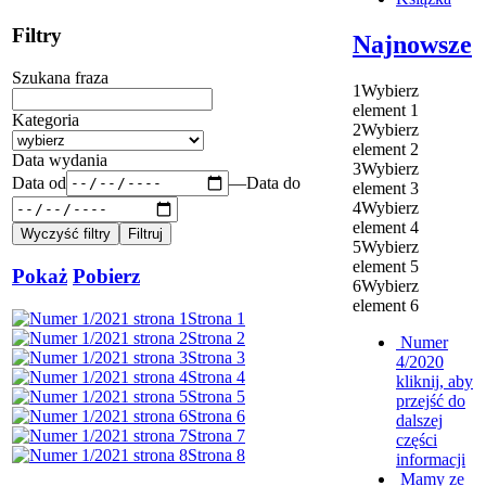
Filtry
Najnowsze
Szukana fraza
1
Wybierz
element 1
Kategoria
2
Wybierz
element 2
Data wydania
3
Wybierz
Data od
—
Data do
element 3
4
Wybierz
element 4
5
Wybierz
element 5
Pokaż
Pobierz
6
Wybierz
element 6
Strona 1
Strona 2
Numer
Strona 3
4/2020
Strona 4
kliknij, aby
Strona 5
przejść do
Strona 6
dalszej
Strona 7
części
Strona 8
informacji
Mamy ze