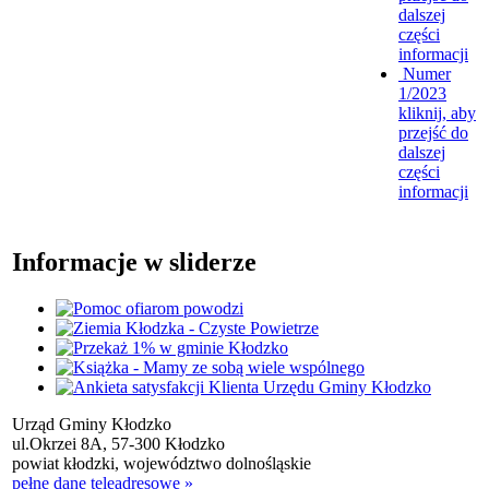
dalszej
części
informacji
Numer
1/2023
kliknij, aby
przejść do
dalszej
części
informacji
Informacje w sliderze
Urząd Gminy Kłodzko
ul.Okrzei 8A, 57-300 Kłodzko
powiat kłodzki, województwo dolnośląskie
pełne dane teleadresowe »