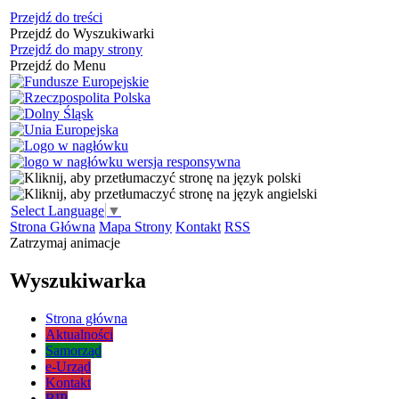
Przejdź do treści
Przejdź do Wyszukiwarki
Przejdź do mapy strony
Przejdź do Menu
Select Language
▼
Strona Główna
Mapa Strony
Kontakt
RSS
Zatrzymaj animacje
Wyszukiwarka
Strona główna
Aktualności
Samorząd
e-Urząd
Kontakt
BIP