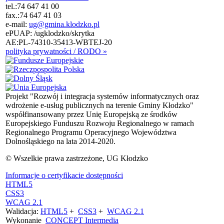
tel.:
74 647 41 00
fax.:
74 647 41 03
e-mail:
ug@gmina.klodzko.pl
ePUAP: /ugklodzko/skrytka
AE:PL-74310-35413-WBTEJ-20
polityka prywatności / RODO »
Projekt "Rozwój i integracja systemów informatycznych oraz
wdrożenie e-usług publicznych na terenie Gminy Kłodzko"
współfinansowany przez Unię Europejską ze środków
Europejskiego Funduszu Rozwoju Regionalnego w ramach
Regionalnego Programu Operacyjnego Województwa
Dolnośląskiego na lata 2014-2020.
© Wszelkie prawa zastrzeżone, UG Kłodzko
Informacje o certyfikacie dostępności
HTML5
CSS3
WCAG 2.1
Walidacja:
HTML5
+
CSS3
+
WCAG 2.1
Wykonanie
CONCEPT
Intermedia