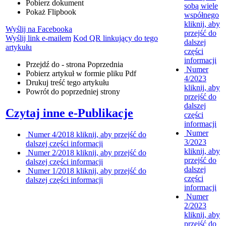
Pobierz dokument
sobą wiele
Pokaż Flipbook
współnego
kliknij, aby
Wyślij na Facebooka
przejść do
Wyślij link e-mailem
Kod QR linkujący do tego
dalszej
artykułu
części
informacji
Przejdź do - strona
Poprzednia
Numer
Pobierz artykuł w formie pliku
Pdf
4/2023
Drukuj
treść tego artykułu
kliknij, aby
Powrót
do poprzedniej strony
przejść do
dalszej
Czytaj inne e-Publikacje
części
informacji
Numer
Numer 4/2018
kliknij, aby przejść do
3/2023
dalszej części informacji
kliknij, aby
Numer 2/2018
kliknij, aby przejść do
przejść do
dalszej części informacji
dalszej
Numer 1/2018
kliknij, aby przejść do
części
dalszej części informacji
informacji
Numer
2/2023
kliknij, aby
przejść do