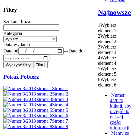
Filtry
Najnowsze
Szukana fraza
1
Wybierz
element 1
Kategoria
2
Wybierz
element 2
Data wydania
3
Wybierz
Data od
—
Data do
element 3
4
Wybierz
element 4
5
Wybierz
element 5
Pokaż
Pobierz
6
Wybierz
element 6
Strona 1
Strona 2
Numer
Strona 3
4/2020
Strona 4
kliknij, aby
Strona 5
przejść do
Strona 6
dalszej
Strona 7
części
Strona 8
informacji
Mamy ze