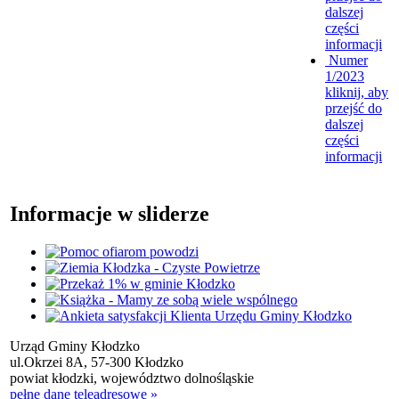
dalszej
części
informacji
Numer
1/2023
kliknij, aby
przejść do
dalszej
części
informacji
Informacje w sliderze
Urząd Gminy Kłodzko
ul.Okrzei 8A, 57-300 Kłodzko
powiat kłodzki, województwo dolnośląskie
pełne dane teleadresowe »